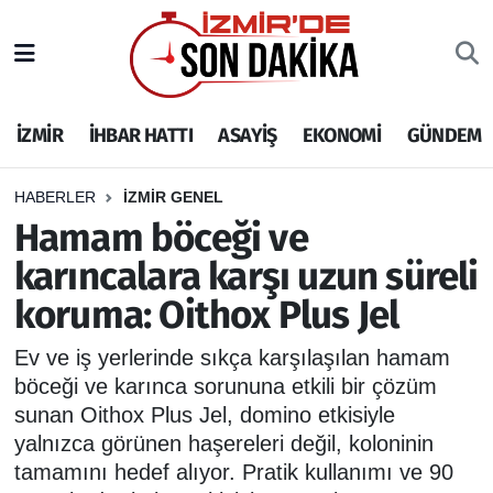
İZMİR
İzmir Nöbetçi Eczaneler
İZMİR
İHBAR HATTI
ASAYİŞ
EKONOMİ
GÜNDEM
İHBAR HATTI
İzmir Hava Durumu
DEPREM
İzmir Namaz Vakitleri
HABERLER
İZMİR GENEL
Hamam böceği ve
GENEL
İzmir Trafik Yoğunluk Haritası
karıncalara karşı uzun süreli
koruma: Oithox Plus Jel
EKONOMİ
Puan Durumu ve Fikstür
Ev ve iş yerlerinde sıkça karşılaşılan hamam
SİYASET
Tüm Manşetler
böceği ve karınca sorununa etkili bir çözüm
sunan Oithox Plus Jel, domino etkisiyle
SPOR
Son Dakika Haberleri
yalnızca görünen haşereleri değil, koloninin
tamamını hedef alıyor. Pratik kullanımı ve 90
ASAYİŞ
Haber Arşivi