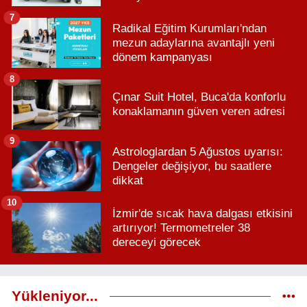
7
Radikal Eğitim Kurumları'ndan
mezun adaylarına avantajlı yeni
dönem kampanyası
8
Çınar Suit Hotel, Buca'da konforlu
konaklamanın güven veren adresi
9
Astrologlardan 5 Ağustos uyarısı:
Dengeler değişiyor, bu saatlere
dikkat
10
İzmir'de sıcak hava dalgası etkisini
artırıyor! Termometreler 38
dereceyi görecek
Yükleniyor...