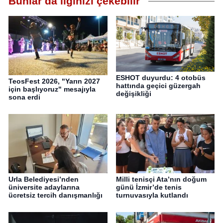
Bunlar da ilginizi çekebilir
ESHOT duyurdu: 4 otobüs
TeosFest 2026, "Yarın 2027
hattında geçici güzergah
için başlıyoruz" mesajıyla
değişikliği
sona erdi
Urla Belediyesi’nden
Milli tenisçi Ata’nın doğum
üniversite adaylarına
günü İzmir’de tenis
ücretsiz tercih danışmanlığı
turnuvasıyla kutlandı