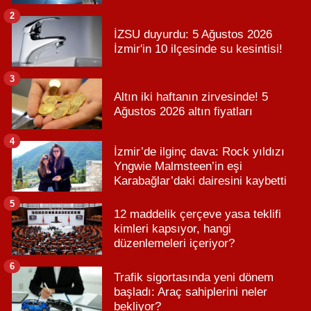
2
İZSU duyurdu: 5 Ağustos 2026
İzmir'in 10 ilçesinde su kesintisi!
3
Altın iki haftanın zirvesinde! 5
Ağustos 2026 altın fiyatları
4
İzmir’de ilginç dava: Rock yıldızı
Yngwie Malmsteen’in eşi
Karabağlar’daki dairesini kaybetti
5
12 maddelik çerçeve yasa teklifi
kimleri kapsıyor, hangi
düzenlemeleri içeriyor?
6
Trafik sigortasında yeni dönem
başladı: Araç sahiplerini neler
bekliyor?