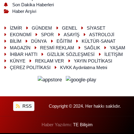
Son Dakika Haberleri
Haber Arşivi
İZMİR
GÜNDEM
GENEL
SİYASET
EKONOMİ
SPOR
ASAYİŞ
ASTROLOJİ
BİLİM
DÜNYA
EĞİTİM
KÜLTÜR-SANAT
MAGAZİN
RESMİ REKLAM
SAĞLIK
YAŞAM
İHBAR HATTI
GİZLİLİK SÖZLEŞMESİ
İLETİŞİM
KÜNYE
REKLAM VER
YAYIN POLİTİKASI
ÇEREZ POLİTİKASI
KVKK Aydınlatma Metni
RSS
Copyright © 2024. Her hakkı saklıdır.
Haber Yazılımı:
TE Bilişim