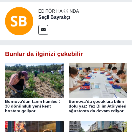
EDITÖR HAKKINDA
Seçil Bayrakçı
Bunlar da ilginizi çekebilir
Bornova'dan tarım hamlesi:
Bornova’da çocuklara bilim
30 dönümlük yeni kent
dolu yaz: Yaz Bilim Atölyeleri
bostanı geliyor
ağustosta da devam ediyor