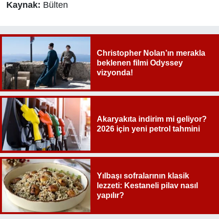
Kaynak:
Bülten
Christopher Nolan’ın merakla
beklenen filmi Odyssey
vizyonda!
Akaryakıta indirim mi geliyor?
2026 için yeni petrol tahmini
Yılbaşı sofralarının klasik
lezzeti: Kestaneli pilav nasıl
yapılır?