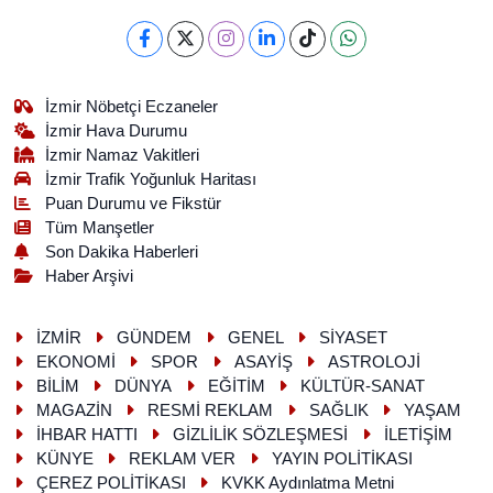
İzmir Nöbetçi Eczaneler
İzmir Hava Durumu
İzmir Namaz Vakitleri
İzmir Trafik Yoğunluk Haritası
Puan Durumu ve Fikstür
Tüm Manşetler
Son Dakika Haberleri
Haber Arşivi
İZMİR
GÜNDEM
GENEL
SİYASET
EKONOMİ
SPOR
ASAYİŞ
ASTROLOJİ
BİLİM
DÜNYA
EĞİTİM
KÜLTÜR-SANAT
MAGAZİN
RESMİ REKLAM
SAĞLIK
YAŞAM
İHBAR HATTI
GİZLİLİK SÖZLEŞMESİ
İLETİŞİM
KÜNYE
REKLAM VER
YAYIN POLİTİKASI
ÇEREZ POLİTİKASI
KVKK Aydınlatma Metni