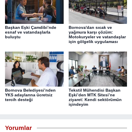
Başkan Eşki Çamdibi’nde
Bornova'dan sıcak ve
esnaf ve vatandaşlarla
yağmura karşı çözüm:
buluştu
Motokuryeler ve vatandaşlar
için gölgelik uygulaması
Bornova Belediyesi’nden
Tekstil Mühendisi Başkan
YKS adaylarına ücretsiz
Eşki’den MTK Sitesi’ne
tercih desteği
ziyaret: Kendi sektörümün
içindeyim
Yorumlar