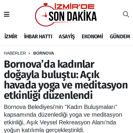
İZMİR
İzmir Nöbetçi Eczaneler
İZMİR
İHBAR HATTI
ASAYİŞ
EKONOMİ
GÜNDEM
İHBAR HATTI
İzmir Hava Durumu
DEPREM
İzmir Namaz Vakitleri
HABERLER
BORNOVA
Bornova’da kadınlar
GENEL
İzmir Trafik Yoğunluk Haritası
doğayla buluştu: Açık
havada yoga ve meditasyon
EKONOMİ
Puan Durumu ve Fikstür
etkinliği düzenlendi
SİYASET
Tüm Manşetler
Bornova Belediyesi’nin "Kadın Buluşmaları"
SPOR
Son Dakika Haberleri
kapsamında düzenlediği yoga ve meditasyon
etkinliği, Aşık Veysel Rekreasyon Alanı’nda
ASAYİŞ
Haber Arşivi
yoğun katılımla gerçekleştirildi.