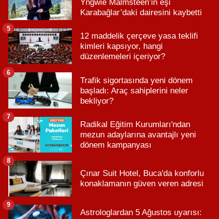
Yngwie Malmsteen’in eşi
Karabağlar’daki dairesini kaybetti
5
12 maddelik çerçeve yasa teklifi
kimleri kapsıyor, hangi
düzenlemeleri içeriyor?
6
Trafik sigortasında yeni dönem
başladı: Araç sahiplerini neler
bekliyor?
7
Radikal Eğitim Kurumları'ndan
mezun adaylarına avantajlı yeni
dönem kampanyası
8
Çınar Suit Hotel, Buca'da konforlu
konaklamanın güven veren adresi
9
Astrologlardan 5 Ağustos uyarısı: