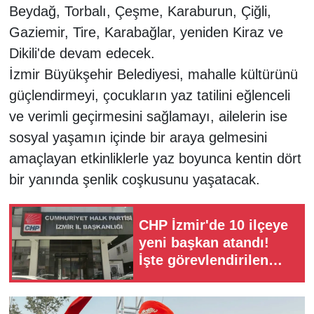
Beydağ, Torbalı, Çeşme, Karaburun, Çiğli,
Gaziemir, Tire, Karabağlar, yeniden Kiraz ve
Dikili'de devam edecek.
İzmir Büyükşehir Belediyesi, mahalle kültürünü
güçlendirmeyi, çocukların yaz tatilini eğlenceli
ve verimli geçirmesini sağlamayı, ailelerin ise
sosyal yaşamın içinde bir araya gelmesini
amaçlayan etkinliklerle yaz boyunca kentin dört
bir yanında şenlik coşkusunu yaşatacak.
CHP İzmir'de 10 ilçeye
yeni başkan atandı!
İşte görevlendirilen
isimler