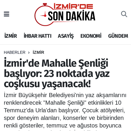
İZMİR
İzmir Nöbetçi Eczaneler
İZMİR
İHBAR HATTI
ASAYİŞ
EKONOMİ
GÜNDEM
İHBAR HATTI
İzmir Hava Durumu
DEPREM
İzmir Namaz Vakitleri
HABERLER
İZMİR
İzmir'de Mahalle Şenliği
GENEL
İzmir Trafik Yoğunluk Haritası
başlıyor: 23 noktada yaz
coşkusu yaşanacak!
EKONOMİ
Puan Durumu ve Fikstür
İzmir Büyükşehir Belediyesi'nin yaz akşamlarını
SİYASET
Tüm Manşetler
renklendirecek "Mahalle Şenliği" etkinlikleri 10
Temmuz'da Urla'dan başlıyor. Çocuk atölyeleri,
SPOR
Son Dakika Haberleri
spor deneyim alanları, konserler ve birbirinden
renkli gösteriler, temmuz ve ağustos boyunca
ASAYİŞ
Haber Arşivi