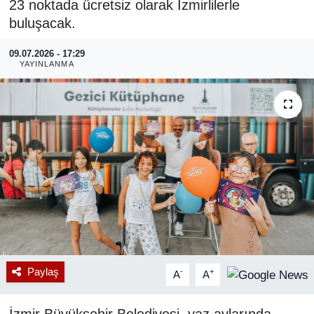
23 noktada ücretsiz olarak İzmirlilerle
buluşacak.
RESMİ REKLAM
09.07.2026 - 17:29
YAYINLANMA
Paylaş
-
+
A
A
İzmir Büyükşehir Belediyesi, yaz aylarında