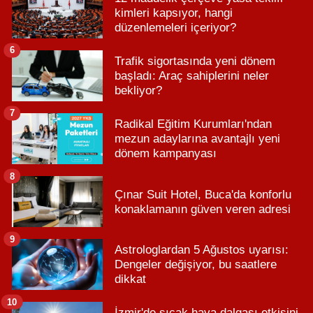
kimleri kapsıyor, hangi
düzenlemeleri içeriyor?
6
Trafik sigortasında yeni dönem
başladı: Araç sahiplerini neler
bekliyor?
7
Radikal Eğitim Kurumları'ndan
mezun adaylarına avantajlı yeni
dönem kampanyası
8
Çınar Suit Hotel, Buca'da konforlu
konaklamanın güven veren adresi
9
Astrologlardan 5 Ağustos uyarısı:
Dengeler değişiyor, bu saatlere
dikkat
10
İzmir'de sıcak hava dalgası etkisini