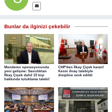
Bunlar da ilginizi çekebilir
Menderes operasyonunda
CHP'den İlkay Çiçek kararı!
yeni gelişme: Savcılıktan
Kesin ihraç talebiyle
İlkay Çiçek dahil 15 kişi
disipline sevk edildi
hakkında tutuklama talebi!