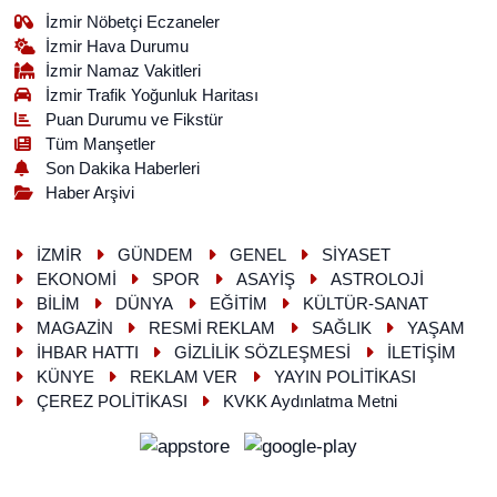
İzmir Nöbetçi Eczaneler
İzmir Hava Durumu
İzmir Namaz Vakitleri
İzmir Trafik Yoğunluk Haritası
Puan Durumu ve Fikstür
Tüm Manşetler
Son Dakika Haberleri
Haber Arşivi
İZMİR
GÜNDEM
GENEL
SİYASET
EKONOMİ
SPOR
ASAYİŞ
ASTROLOJİ
BİLİM
DÜNYA
EĞİTİM
KÜLTÜR-SANAT
MAGAZİN
RESMİ REKLAM
SAĞLIK
YAŞAM
İHBAR HATTI
GİZLİLİK SÖZLEŞMESİ
İLETİŞİM
KÜNYE
REKLAM VER
YAYIN POLİTİKASI
ÇEREZ POLİTİKASI
KVKK Aydınlatma Metni