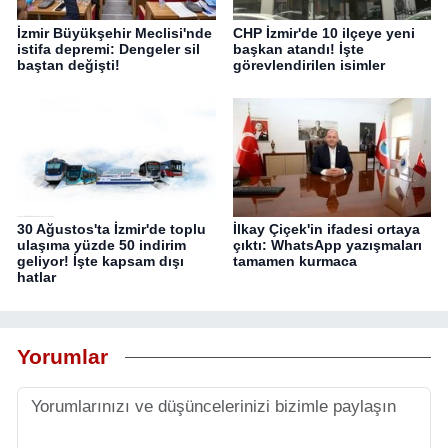
İzmir Büyükşehir Meclisi'nde
CHP İzmir'de 10 ilçeye yeni
istifa depremi: Dengeler sil
başkan atandı! İşte
baştan değişti!
görevlendirilen isimler
30 Ağustos'ta İzmir'de toplu
İlkay Çiçek'in ifadesi ortaya
ulaşıma yüzde 50 indirim
çıktı: WhatsApp yazışmaları
geliyor! İşte kapsam dışı
tamamen kurmaca
hatlar
Yorumlar