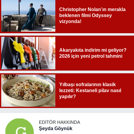
Christopher Nolan’ın merakla
beklenen filmi Odyssey
vizyonda!
Akaryakıta indirim mi geliyor?
2026 için yeni petrol tahmini
Yılbaşı sofralarının klasik
lezzeti: Kestaneli pilav nasıl
yapılır?
EDITÖR HAKKINDA
Şeyda Göynük