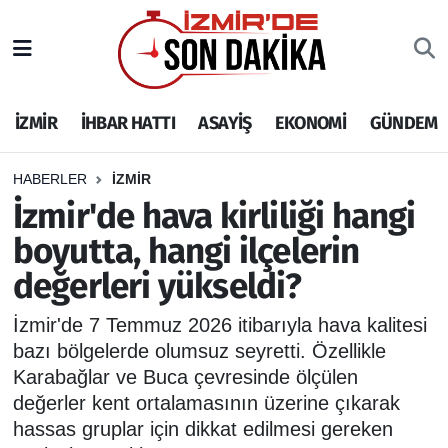
İZMİR
İzmir Nöbetçi Eczaneler
İZMİR
İHBAR HATTI
ASAYİŞ
EKONOMİ
GÜNDEM
İHBAR HATTI
İzmir Hava Durumu
DEPREM
İzmir Namaz Vakitleri
HABERLER
İZMİR
İzmir'de hava kirliliği hangi
GENEL
İzmir Trafik Yoğunluk Haritası
boyutta, hangi ilçelerin
değerleri yükseldi?
EKONOMİ
Puan Durumu ve Fikstür
İzmir'de 7 Temmuz 2026 itibarıyla hava kalitesi
SİYASET
Tüm Manşetler
bazı bölgelerde olumsuz seyretti. Özellikle
Karabağlar ve Buca çevresinde ölçülen
SPOR
Son Dakika Haberleri
değerler kent ortalamasının üzerine çıkarak
hassas gruplar için dikkat edilmesi gereken
ASAYİŞ
Haber Arşivi