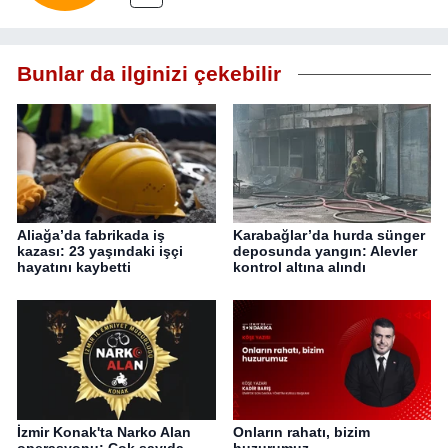
Bunlar da ilginizi çekebilir
Aliağa’da fabrikada iş
Karabağlar’da hurda sünger
kazası: 23 yaşındaki işçi
deposunda yangın: Alevler
hayatını kaybetti
kontrol altına alındı
İzmir Konak'ta Narko Alan
Onların rahatı, bizim
operasyonu: Çok sayıda
huzurumuz