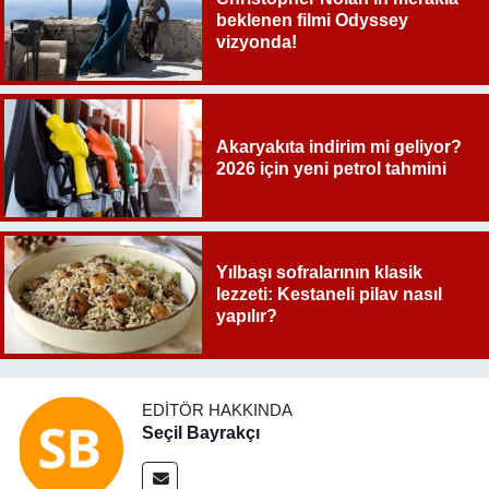
beklenen filmi Odyssey
vizyonda!
Akaryakıta indirim mi geliyor?
2026 için yeni petrol tahmini
Yılbaşı sofralarının klasik
lezzeti: Kestaneli pilav nasıl
yapılır?
EDITÖR HAKKINDA
Seçil Bayrakçı