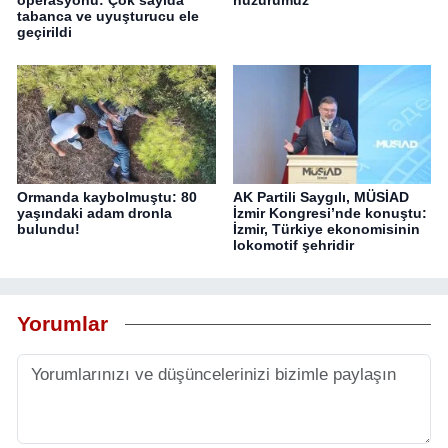
tabanca ve uyuşturucu ele
geçirildi
Ormanda kaybolmuştu: 80
AK Partili Saygılı, MÜSİAD
yaşındaki adam dronla
İzmir Kongresi’nde konuştu:
bulundu!
İzmir, Türkiye ekonomisinin
lokomotif şehridir
Yorumlar