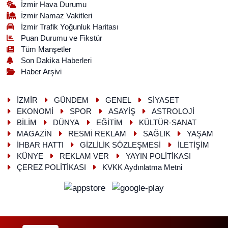
İzmir Hava Durumu
İzmir Namaz Vakitleri
İzmir Trafik Yoğunluk Haritası
Puan Durumu ve Fikstür
Tüm Manşetler
Son Dakika Haberleri
Haber Arşivi
İZMİR
GÜNDEM
GENEL
SİYASET
EKONOMİ
SPOR
ASAYİŞ
ASTROLOJİ
BİLİM
DÜNYA
EĞİTİM
KÜLTÜR-SANAT
MAGAZİN
RESMİ REKLAM
SAĞLIK
YAŞAM
İHBAR HATTI
GİZLİLİK SÖZLEŞMESİ
İLETİŞİM
KÜNYE
REKLAM VER
YAYIN POLİTİKASI
ÇEREZ POLİTİKASI
KVKK Aydınlatma Metni