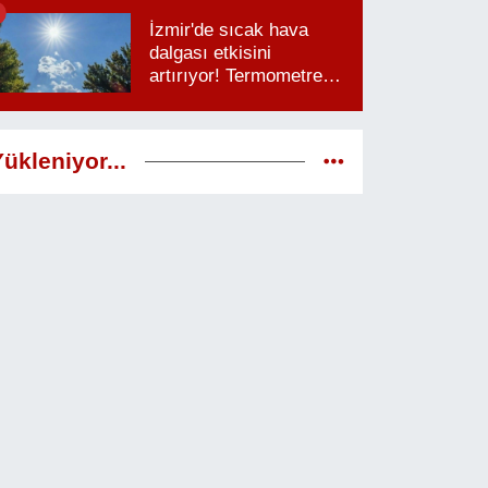
saatlere dikkat
İzmir'de sıcak hava
dalgası etkisini
artırıyor! Termometreler
38 dereceyi görecek
ükleniyor...