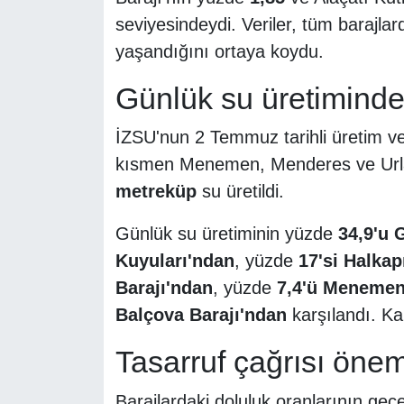
seviyesindeydi. Veriler, tüm barajlard
yaşandığını ortaya koydu.
Günlük su üretiminde
İZSU'nun 2 Temmuz tarihli üretim veri
kısmen Menemen, Menderes ve Urla'n
metreküp
su üretildi.
Günlük su üretiminin yüzde
34,9'u 
Kuyuları'ndan
, yüzde
17'si Halkap
Barajı'ndan
, yüzde
7,4'ü Menemen
Balçova Barajı'ndan
karşılandı. Ka
Tasarruf çağrısı önem
Barajlardaki doluluk oranlarının geç