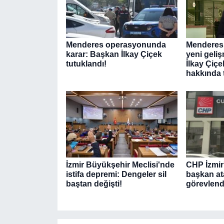
Menderes operasyonunda
Menderes
karar: Başkan İlkay Çiçek
yeni geliş
tutuklandı!
İlkay Çiçe
hakkında 
İzmir Büyükşehir Meclisi'nde
CHP İzmir'
istifa depremi: Dengeler sil
başkan ata
baştan değişti!
görevlendi