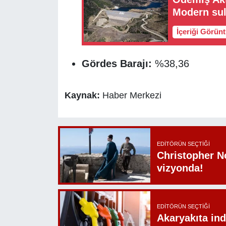
Modern sul
İçeriği Görün
Gördes Barajı:
%38,36
Kaynak:
Haber Merkezi
EDITÖRÜN SEÇTIĞI
Christopher N
vizyonda!
EDITÖRÜN SEÇTIĞI
Akaryakıta ind