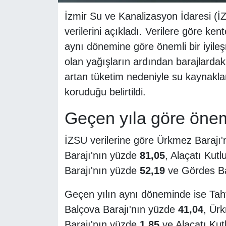
İzmir Su ve Kanalizasyon İdaresi (İ
verilerini açıkladı. Verilere göre ke
aynı dönemine göre önemli bir iyileş
olan yağışların ardından barajlardaki
artan tüketim nedeniyle su kaynaklar
koruduğu belirtildi.
Geçen yıla göre önem
İZSU verilerine göre Ürkmez Barajı'
Barajı'nın yüzde
81,05
, Alaçatı Kut
Barajı'nın yüzde
52,19
ve Gördes Ba
Geçen yılın aynı döneminde ise Taht
Balçova Barajı'nın yüzde
41,04
, Ür
Barajı'nın yüzde
1,85
ve Alaçatı Kut