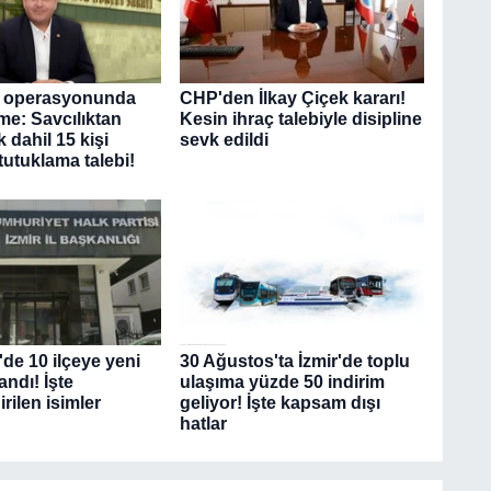
 operasyonunda
CHP'den İlkay Çiçek kararı!
me: Savcılıktan
Kesin ihraç talebiyle disipline
k dahil 15 kişi
sevk edildi
tutuklama talebi!
de 10 ilçeye yeni
30 Ağustos'ta İzmir'de toplu
ndı! İşte
ulaşıma yüzde 50 indirim
rilen isimler
geliyor! İşte kapsam dışı
hatlar