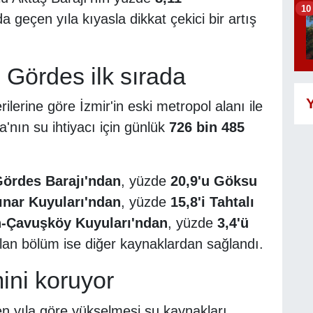
10
a geçen yıla kıyasla dikkat çekici bir artış
 Gördes ilk sırada
Y
lerine göre İzmir'in eski metropol alanı ile
ın su ihtiyacı için günlük
726 bin 485
Gördes Barajı'ndan
, yüzde
20,9'u Göksu
ınar Kuyuları'ndan
, yüzde
15,8'i Tahtalı
-Çavuşköy Kuyuları'ndan
, yüzde
3,4'ü
lan bölüm ise diğer kaynaklardan sağlandı.
ini koruyor
en yıla göre yükselmesi su kaynakları