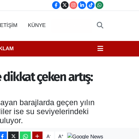
LETİŞİM
KÜNYE
CANLI YAYIN
EKLAM
 dikkat çeken artış:
ayan barajlarda geçen yılın
ler ise su seviyelerindeki
uluyor.
-
+
A
A