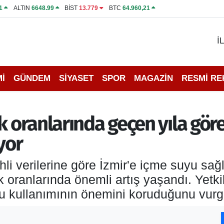
1
ALTIN
6648.99
BİST
13.779
BTC
64.960,21
İ
İ
GÜNDEM
SİYASET
SPOR
MAGAZİN
RESMİ R
k oranlarında geçen yıla göre
yor
i verilerine göre İzmir'e içme suyu sağl
oranlarında önemli artış yaşandı. Yetkili
su kullanımının önemini koruduğunu vurg