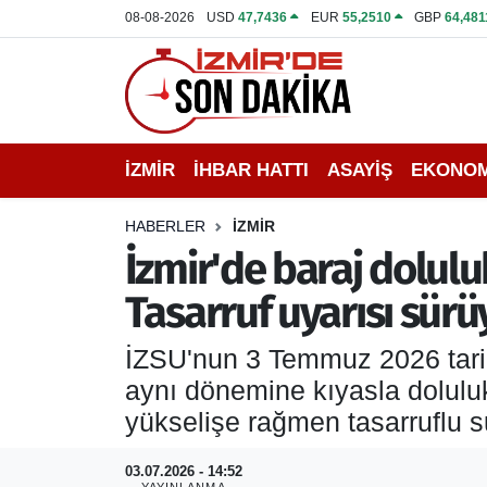
08-08-2026
USD
47,7436
EUR
55,2510
GBP
64,481
İZMİR
İzmir Nöbetçi Eczaneler
İHBAR HATTI
İzmir Hava Durumu
İZMİR
İHBAR HATTI
ASAYİŞ
EKONOM
DEPREM
İzmir Namaz Vakitleri
HABERLER
İZMİR
GENEL
İzmir Trafik Yoğunluk Haritası
İzmir'de baraj dolulu
Tasarruf uyarısı sürü
EKONOMİ
Puan Durumu ve Fikstür
İZSU'nun 3 Temmuz 2026 tarihl
SİYASET
Tüm Manşetler
aynı dönemine kıyasla doluluk 
SPOR
Son Dakika Haberleri
yükselişe rağmen tasarruflu 
ASAYİŞ
Haber Arşivi
03.07.2026 - 14:52
YAYINLANMA