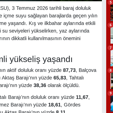
5
ZSU), 3 Temmuz 2026 tarihli baraj doluluk
nte içme suyu sağlayan barajlarda geçen yılın
me yaşandı. Kış ve ilkbahar aylarında etkili
6
 su seviyeleri yükselirken, yaz aylarında
ının dikkatli kullanılmasının önemini
7
li yükseliş yaşandı
nın aktif doluluk oranı yüzde
87,73
, Balçova
8
lu Aktaş Barajı'nın yüzde
65,83
, Tahtalı
rajı'nın yüzde
38,36
olarak ölçüldü.
9
alı Barajı'nın doluluk oranı yüzde
11,67
,
kmez Barajı'nın yüzde
18,61
, Gördes
lu Aktaş Barajı'nın yüzde
8,11