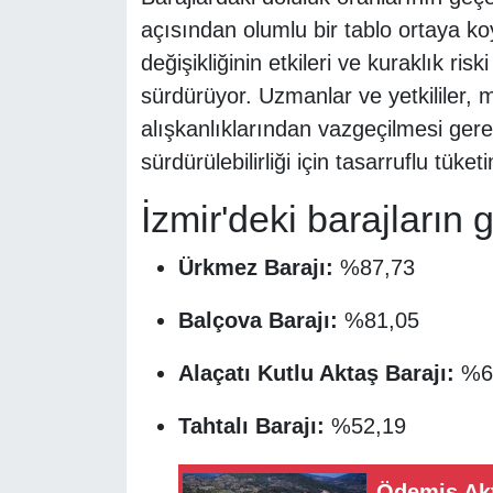
açısından olumlu bir tablo ortaya ko
değişikliğinin etkileri ve kuraklık ris
sürdürüyor. Uzmanlar ve yetkililer, 
alışkanlıklarından vazgeçilmesi gere
sürdürülebilirliği için tasarruflu tüke
İzmir'deki barajların 
Ürkmez Barajı:
%87,73
Balçova Barajı:
%81,05
Alaçatı Kutlu Aktaş Barajı:
%6
Tahtalı Barajı:
%52,19
Ödemiş Akt