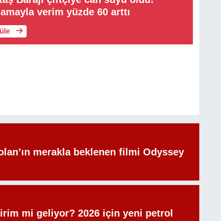
amayla verim yüzde 60 arttı
tüle
olan’ın merakla beklenen filmi Odyssey
irim mi geliyor? 2026 için yeni petrol