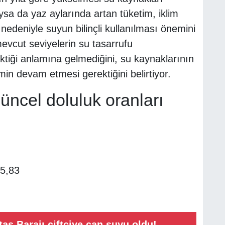
ysa da yaz aylarında artan tüketim, iklim
ki nedeniyle suyun bilinçli kullanılması önemini
mevcut seviyelerin su tasarrufu
ktiği anlamına gelmediğini, su kaynaklarının
timin devam etmesi gerektiğini belirtiyor.
güncel doluluk oranları
5,83
aş Barajı çiftçiye can suyu oldu!