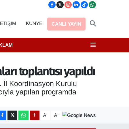
LETİŞİM
KÜNYE
CANLI YAYIN
EKLAM
arı toplantısı yapıldı
. İl Koordinasyon Kurulu
acıyla yapılan programda
-
+
A
A