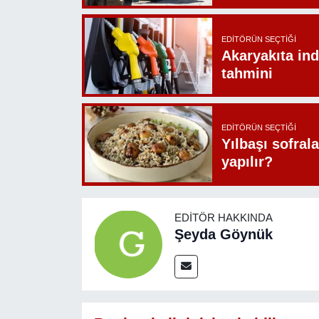
EDITÖRÜN SEÇTIĞI
Akaryakıta ind
tahmini
EDITÖRÜN SEÇTIĞI
Yılbaşı sofrala
yapılır?
EDITÖR HAKKINDA
Şeyda Göynük