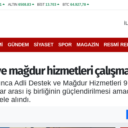
1
ALTIN
6508.83
BİST
13.703
BTC
64.927,78
İ
İ
GÜNDEM
SİYASET
SPOR
MAGAZİN
RESMİ R
ve mağdur hizmetleri çalışmal
ınca Adli Destek ve Mağdur Hizmetleri 9
ar arası iş birliğinin güçlendirilmesi am
le alındı.