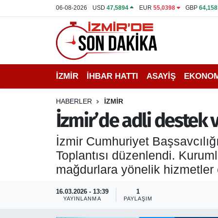
06-08-2026
USD
47,5894
EUR
55,0398
GBP
64,158
İZMİR
İzmir Nöbetçi Eczaneler
İHBAR HATTI
İzmir Hava Durumu
İZMİR
İHBAR HATTI
ASAYİŞ
EKONOM
DEPREM
İzmir Namaz Vakitleri
HABERLER
İZMİR
GENEL
İzmir Trafik Yoğunluk Haritası
İzmir’de adli destek 
EKONOMİ
Puan Durumu ve Fikstür
İzmir Cumhuriyet Başsavcılığ
Toplantısı düzenlendi. Kuruml
SİYASET
Tüm Manşetler
mağdurlara yönelik hizmetler e
SPOR
Son Dakika Haberleri
16.03.2026 - 13:39
1
YAYINLANMA
PAYLAŞIM
ASAYİŞ
Haber Arşivi