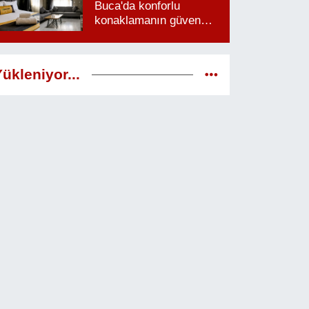
Buca'da konforlu
konaklamanın güven
veren adresi
ükleniyor...