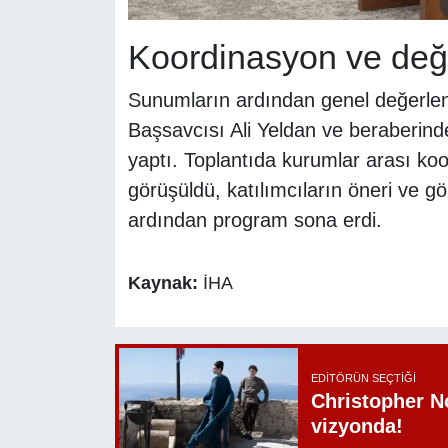
Koordinasyon ve değ
Sunumların ardından genel değerlen
Başsavcısı Ali Yeldan ve beraberind
yaptı. Toplantıda kurumlar arası koo
görüşüldü, katılımcıların öneri ve g
ardından program sona erdi.
Kaynak:
İHA
EDITÖRÜN SEÇTIĞI
Christopher N
vizyonda!