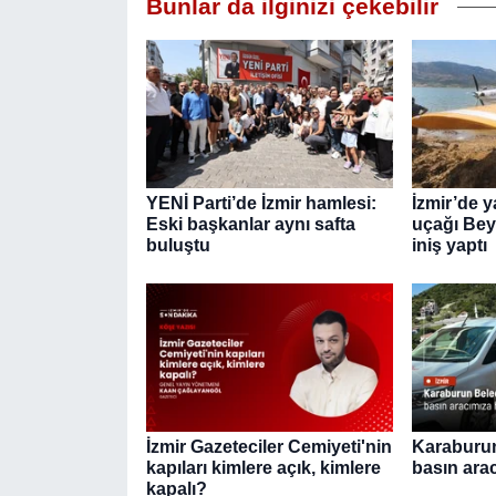
Bunlar da ilginizi çekebilir
YENİ Parti’de İzmir hamlesi:
İzmir’de 
Eski başkanlar aynı safta
uçağı Bey
buluştu
iniş yaptı
İzmir Gazeteciler Cemiyeti'nin
Karaburun
kapıları kimlere açık, kimlere
basın ara
kapalı?