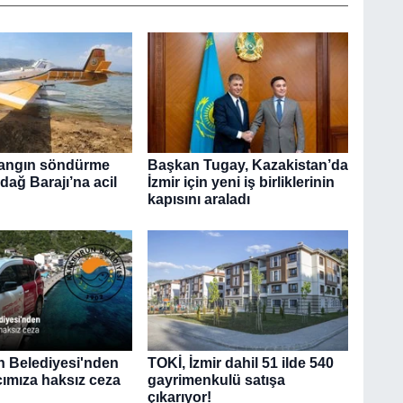
yangın söndürme
Başkan Tugay, Kazakistan’da
dağ Barajı’na acil
İzmir için yeni iş birliklerinin
kapısını araladı
 Belediyesi'nden
TOKİ, İzmir dahil 51 ilde 540
cımıza haksız ceza
gayrimenkulü satışa
çıkarıyor!