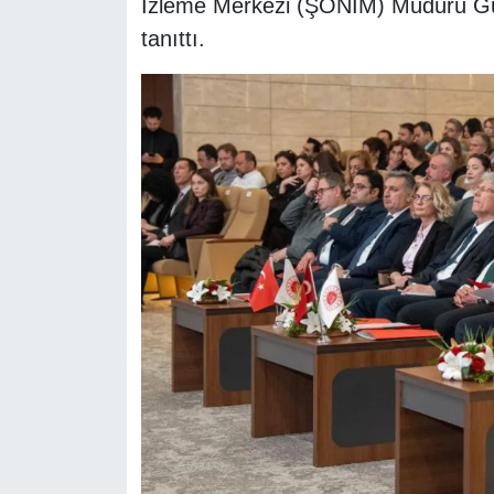
İzleme Merkezi (ŞÖNİM) Müdürü Güli
tanıttı.