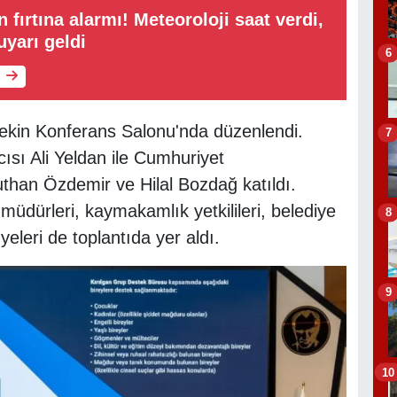
 fırtına alarmı! Meteoroloji saat verdi,
uyarı geldi
6
 Sekin Konferans Salonu'nda düzenlendi.
7
sı Ali Yeldan ile Cumhuriyet
uthan Özdemir ve Hilal Bozdağ katıldı.
l müdürleri, kaymakamlık yetkilileri, belediye
8
üyeleri de toplantıda yer aldı.
9
10