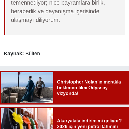
temennediyor; nice bayramlara birlik,
beraberlik ve dayanışma içerisinde
ulaşmayı diliyorum.
Kaynak:
Bülten
Christopher Nolan’ın merakla
beklenen filmi Odyssey
vizyonda!
Akaryakıta indirim mi geliyor?
2026 için yeni petrol tahmini