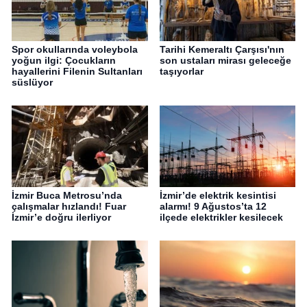
Spor okullarında voleybola
Tarihi Kemeraltı Çarşısı'nın
yoğun ilgi: Çocukların
son ustaları mirası geleceğe
hayallerini Filenin Sultanları
taşıyorlar
süslüyor
İzmir Buca Metrosu’nda
İzmir’de elektrik kesintisi
çalışmalar hızlandı! Fuar
alarmı! 9 Ağustos’ta 12
İzmir’e doğru ilerliyor
ilçede elektrikler kesilecek