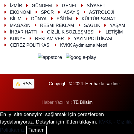
İZMİR
GÜNDEM
GENEL
SİYASET
EKONOMİ
SPOR
ASAYİŞ
ASTROLOJİ
BİLİM
DÜNYA
EĞİTİM
KÜLTÜR-SANAT
MAGAZİN
RESMİ REKLAM
SAĞLIK
YAŞAM
İHBAR HATTI
GİZLİLİK SÖZLEŞMESİ
İLETİŞİM
KÜNYE
REKLAM VER
YAYIN POLİTİKASI
ÇEREZ POLİTİKASI
KVKK Aydınlatma Metni
RSS
Copyright © 2024. Her hakkı saklıdır.
Haber Yazılımı:
TE Bilişim
En iyi site deneyimi sağlamak için çerezlerden
faydalanıyoruz. Detaylar için lütfen tıklayın.
KVKK - Gizlilik
Politikamız
Tamam