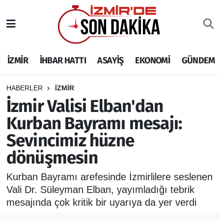
İZMİR
İzmir Nöbetçi Eczaneler
İZMİR
İHBAR HATTI
ASAYİŞ
EKONOMİ
GÜNDEM
İHBAR HATTI
İzmir Hava Durumu
DEPREM
İzmir Namaz Vakitleri
HABERLER
İZMİR
İzmir Valisi Elban'dan
GENEL
İzmir Trafik Yoğunluk Haritası
Kurban Bayramı mesajı:
Sevincimiz hüzne
EKONOMİ
Puan Durumu ve Fikstür
dönüşmesin
SİYASET
Tüm Manşetler
Kurban Bayramı arefesinde İzmirlilere seslenen
SPOR
Son Dakika Haberleri
Vali Dr. Süleyman Elban, yayımladığı tebrik
mesajında çok kritik bir uyarıya da yer verdi
ASAYİŞ
Haber Arşivi