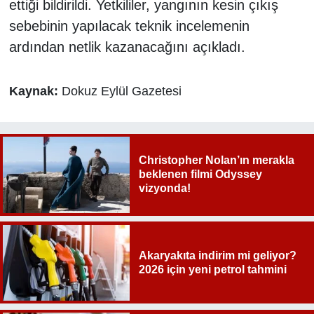
ettiği bildirildi. Yetkililer, yangının kesin çıkış
sebebinin yapılacak teknik incelemenin
ardından netlik kazanacağını açıkladı.
Kaynak:
Dokuz Eylül Gazetesi
Christopher Nolan’ın merakla
beklenen filmi Odyssey
vizyonda!
Akaryakıta indirim mi geliyor?
2026 için yeni petrol tahmini