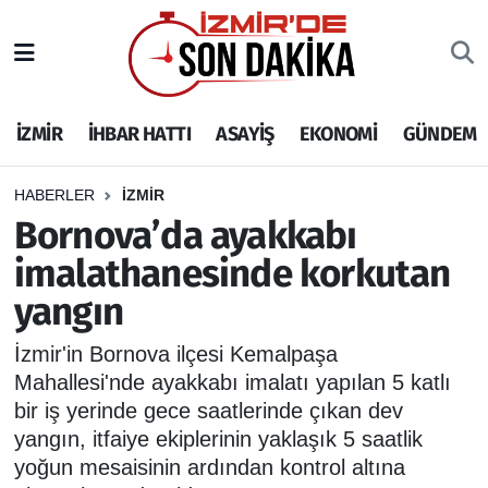
İZMİR
İzmir Nöbetçi Eczaneler
İZMİR
İHBAR HATTI
ASAYİŞ
EKONOMİ
GÜNDEM
İHBAR HATTI
İzmir Hava Durumu
DEPREM
İzmir Namaz Vakitleri
HABERLER
İZMİR
Bornova’da ayakkabı
GENEL
İzmir Trafik Yoğunluk Haritası
imalathanesinde korkutan
yangın
EKONOMİ
Puan Durumu ve Fikstür
İzmir'in Bornova ilçesi Kemalpaşa
SİYASET
Tüm Manşetler
Mahallesi'nde ayakkabı imalatı yapılan 5 katlı
bir iş yerinde gece saatlerinde çıkan dev
SPOR
Son Dakika Haberleri
yangın, itfaiye ekiplerinin yaklaşık 5 saatlik
yoğun mesaisinin ardından kontrol altına
ASAYİŞ
Haber Arşivi