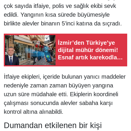
çok sayıda itfaiye, polis ve sağlık ekibi sevk
edildi. Yangının kısa sürede büyümesiyle
birlikte alevler binanın 5’inci katına da sıçradı.
İzmir’den Türkiye’ye
dijital mühür dönemi!
Esnaf artık karekodla
doğrulanacak
İtfaiye ekipleri, içeride bulunan yanıcı maddeler
nedeniyle zaman zaman büyüyen yangına
uzun süre müdahale etti. Ekiplerin koordineli
çalışması sonucunda alevler sabaha karşı
kontrol altına alınabildi.
Dumandan etkilenen bir kişi