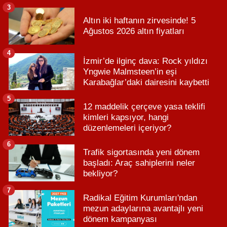
3
Altın iki haftanın zirvesinde! 5
Ağustos 2026 altın fiyatları
4
İzmir’de ilginç dava: Rock yıldızı
Yngwie Malmsteen’in eşi
Karabağlar’daki dairesini kaybetti
5
12 maddelik çerçeve yasa teklifi
kimleri kapsıyor, hangi
düzenlemeleri içeriyor?
6
Trafik sigortasında yeni dönem
başladı: Araç sahiplerini neler
bekliyor?
7
Radikal Eğitim Kurumları'ndan
mezun adaylarına avantajlı yeni
dönem kampanyası