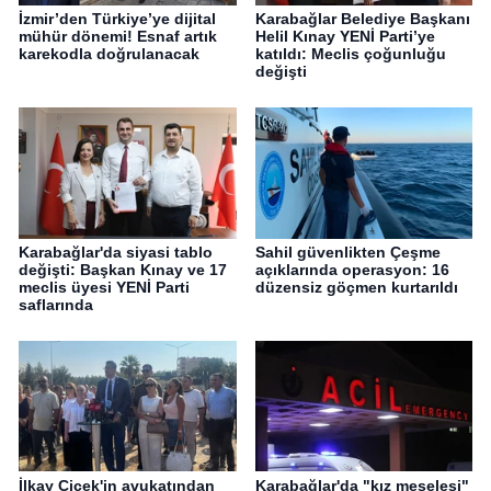
İzmir’den Türkiye’ye dijital
Karabağlar Belediye Başkanı
mühür dönemi! Esnaf artık
Helil Kınay YENİ Parti’ye
karekodla doğrulanacak
katıldı: Meclis çoğunluğu
değişti
Karabağlar'da siyasi tablo
Sahil güvenlikten Çeşme
değişti: Başkan Kınay ve 17
açıklarında operasyon: 16
meclis üyesi YENİ Parti
düzensiz göçmen kurtarıldı
saflarında
İlkay Çiçek'in avukatından
Karabağlar'da "kız meselesi"