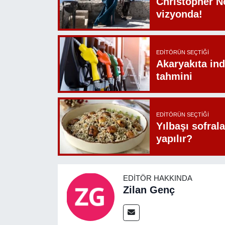
Christopher N
vizyonda!
EDITÖRÜN SEÇTIĞI
Akaryakıta ind
tahmini
EDITÖRÜN SEÇTIĞI
Yılbaşı sofrala
yapılır?
EDITÖR HAKKINDA
Zilan Genç