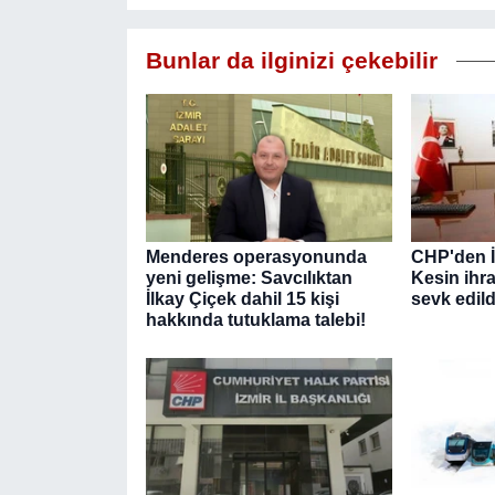
Bunlar da ilginizi çekebilir
Menderes operasyonunda
CHP'den İ
yeni gelişme: Savcılıktan
Kesin ihra
İlkay Çiçek dahil 15 kişi
sevk edild
hakkında tutuklama talebi!