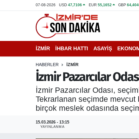
07-08-2026
USD
47,7106
EUR
55,1652
GBP
64,404
İZMİR
İzmir Nöbetçi Eczaneler
İHBAR HATTI
İzmir Hava Durumu
İZMİR
İHBAR HATTI
ASAYİŞ
EKONOM
DEPREM
İzmir Namaz Vakitleri
HABERLER
İZMİR
GENEL
İzmir Trafik Yoğunluk Haritası
İzmir Pazarcılar Odas
EKONOMİ
Puan Durumu ve Fikstür
İzmir Pazarcılar Odası, seçiml
Tekrarlanan seçimde mevcut b
SİYASET
Tüm Manşetler
birçok meslek odasında seçim
SPOR
Son Dakika Haberleri
15.03.2026 - 13:15
YAYINLANMA
ASAYİŞ
Haber Arşivi