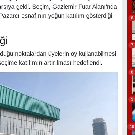
rşıya geldi. Seçim, Gaziemir Fuar Alanı’nda
 Pazarcı esnafının yoğun katılım gösterdiği
6
ği
7
nduğu noktalardan üyelerin oy kullanabilmesi
seçime katılımın artırılması hedeflendi.
8
9
10