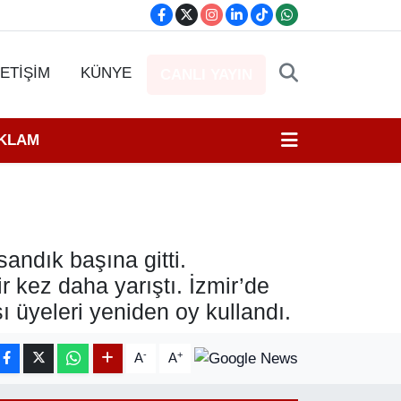
LETİŞİM
KÜNYE
CANLI YAYIN
EKLAM
andık başına gitti.
 kez daha yarıştı. İzmir’de
 üyeleri yeniden oy kullandı.
-
+
A
A