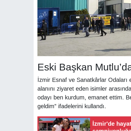
Eski Başkan Mutlu’da
İzmir Esnaf ve Sanatkârlar Odaları 
alanını ziyaret eden isimler arasınd
odayı ben kurdum, emanet ettim. Be
geldim” ifadelerini kullandı.
İzmir'de hayat
şampiyonluğa 