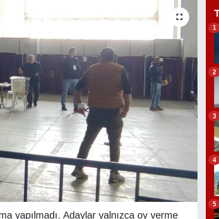
1
2
3
4
5
ma yapılmadı. Adaylar yalnızca oy verme