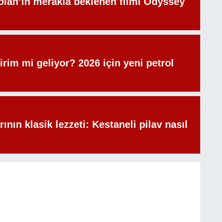
olan’ın merakla beklenen filmi Odyssey
irim mi geliyor? 2026 için yeni petrol
rının klasik lezzeti: Kestaneli pilav nasıl