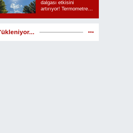
dalgası etkisini
artırıyor! Termometreler
38 dereceyi görecek
ükleniyor...