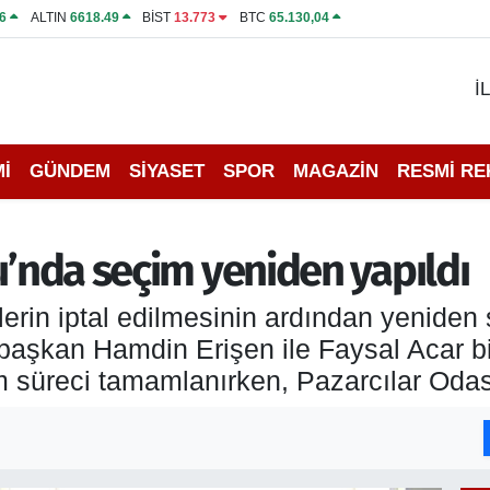
6
ALTIN
6618.49
BİST
13.773
BTC
65.130,04
İ
İ
GÜNDEM
SİYASET
SPOR
MAGAZİN
RESMİ R
ı’nda seçim yeniden yapıldı
erin iptal edilmesinin ardından yeniden s
aşkan Hamdin Erişen ile Faysal Acar bir
 süreci tamamlanırken, Pazarcılar Odası