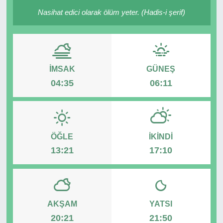
Nasihat edici olarak ölüm yeter. (Hadis-i şerif)
RESMİ REKLAM
İMSAK
GÜNEŞ
04:35
06:11
ÖĞLE
İKINDI
13:21
17:10
AKŞAM
YATSI
20:21
21:50