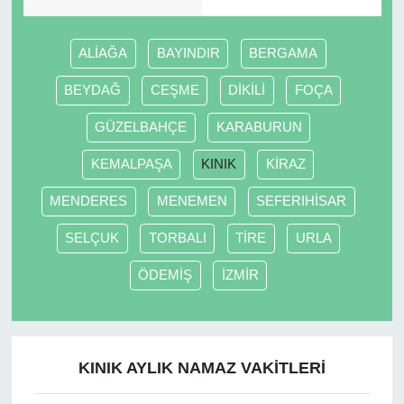
ALİAĞA
BAYINDIR
BERGAMA
BEYDAĞ
CEŞME
DİKİLİ
FOÇA
GÜZELBAHÇE
KARABURUN
KEMALPAŞA
KINIK
KİRAZ
MENDERES
MENEMEN
SEFERIHİSAR
SELÇUK
TORBALI
TİRE
URLA
ÖDEMİŞ
İZMİR
KINIK AYLIK NAMAZ VAKITLERI