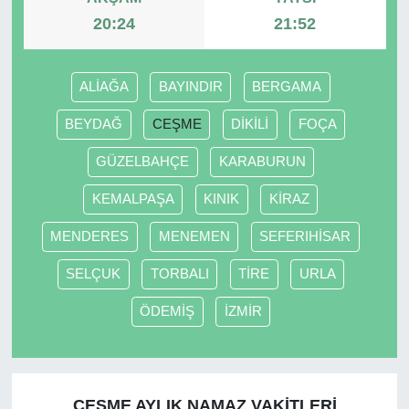
20:24
21:52
ALİAĞA
BAYINDIR
BERGAMA
BEYDAĞ
CEŞME
DİKİLİ
FOÇA
GÜZELBAHÇE
KARABURUN
KEMALPAŞA
KINIK
KİRAZ
MENDERES
MENEMEN
SEFERIHİSAR
SELÇUK
TORBALI
TİRE
URLA
ÖDEMİŞ
İZMİR
CEŞME AYLIK NAMAZ VAKITLERI