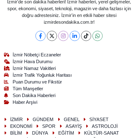
İzmir'de son dakika haberleri! İzmir haberleri, yerel gelişmeler,
spor, ekonomi, siyaset, teknoloji, magazin ve daha fazlası için
doğru adrestesiniz. İzmir'in en etkili haber sitesi
izmirdesondakika.com.tr!
İzmir Nöbetçi Eczaneler
İzmir Hava Durumu
İzmir Namaz Vakitleri
İzmir Trafik Yoğunluk Haritası
Puan Durumu ve Fikstür
Tüm Manşetler
Son Dakika Haberleri
Haber Arşivi
İZMİR
GÜNDEM
GENEL
SİYASET
EKONOMİ
SPOR
ASAYİŞ
ASTROLOJİ
BİLİM
DÜNYA
EĞİTİM
KÜLTÜR-SANAT