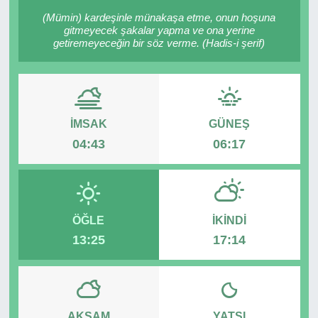
(Mümin) kardeşinle münakaşa etme, onun hoşuna
RESMİ REKLAM
gitmeyecek şakalar yapma ve ona yerine
getiremeyeceğin bir söz verme. (Hadis-i şerif)
İMSAK
GÜNEŞ
04:43
06:17
ÖĞLE
İKINDI
13:25
17:14
AKŞAM
YATSI