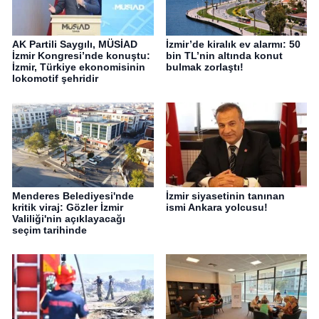
AK Partili Saygılı, MÜSİAD
İzmir’de kiralık ev alarmı: 50
İzmir Kongresi’nde konuştu:
bin TL’nin altında konut
İzmir, Türkiye ekonomisinin
bulmak zorlaştı!
lokomotif şehridir
Menderes Belediyesi'nde
İzmir siyasetinin tanınan
kritik viraj: Gözler İzmir
ismi Ankara yolcusu!
Valiliği'nin açıklayacağı
seçim tarihinde