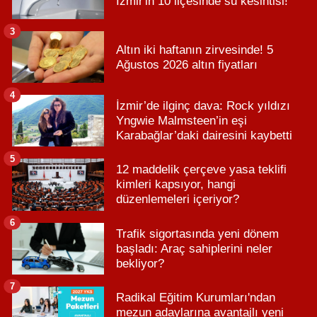
İzmir'in 10 ilçesinde su kesintisi!
3
Altın iki haftanın zirvesinde! 5
Ağustos 2026 altın fiyatları
4
İzmir’de ilginç dava: Rock yıldızı
Yngwie Malmsteen’in eşi
Karabağlar’daki dairesini kaybetti
5
12 maddelik çerçeve yasa teklifi
kimleri kapsıyor, hangi
düzenlemeleri içeriyor?
6
Trafik sigortasında yeni dönem
başladı: Araç sahiplerini neler
bekliyor?
7
Radikal Eğitim Kurumları'ndan
mezun adaylarına avantajlı yeni