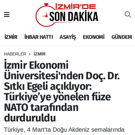
İZMİR
İzmir Nöbetçi Eczaneler
İZMİR
İHBAR HATTI
ASAYİŞ
EKONOMİ
GÜNDEM
İHBAR HATTI
İzmir Hava Durumu
DEPREM
İzmir Namaz Vakitleri
HABERLER
İZMİR
İzmir Ekonomi
GENEL
İzmir Trafik Yoğunluk Haritası
Üniversitesi'nden Doç. Dr.
Sıtkı Egeli açıklıyor:
EKONOMİ
Puan Durumu ve Fikstür
Türkiye’ye yönelen füze
SİYASET
Tüm Manşetler
NATO tarafından
durduruldu
SPOR
Son Dakika Haberleri
Türkiye, 4 Mart’ta Doğu Akdeniz semalarında
ASAYİŞ
Haber Arşivi