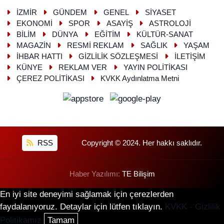
İZMİR
GÜNDEM
GENEL
SİYASET
EKONOMİ
SPOR
ASAYİŞ
ASTROLOJİ
BİLİM
DÜNYA
EĞİTİM
KÜLTÜR-SANAT
MAGAZİN
RESMİ REKLAM
SAĞLIK
YAŞAM
İHBAR HATTI
GİZLİLİK SÖZLEŞMESİ
İLETİŞİM
KÜNYE
REKLAM VER
YAYIN POLİTİKASI
ÇEREZ POLİTİKASI
KVKK Aydınlatma Metni
RSS
Copyright © 2024. Her hakkı saklıdır.
Haber Yazılımı:
TE Bilişim
En iyi site deneyimi sağlamak için çerezlerden
faydalanıyoruz. Detaylar için lütfen tıklayın.
KVKK - Gizlilik
Politikamız
Tamam