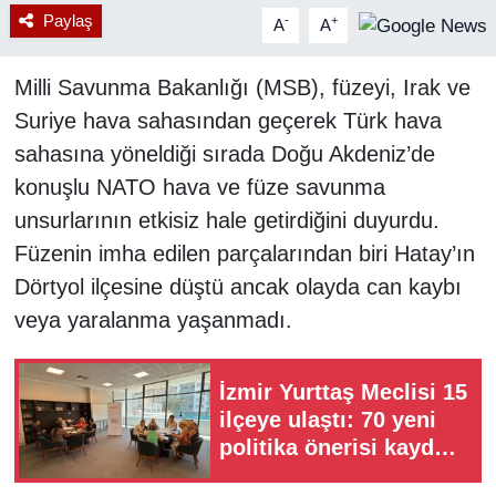
Paylaş
-
+
A
A
Milli Savunma Bakanlığı (MSB), füzeyi, Irak ve
Suriye hava sahasından geçerek Türk hava
sahasına yöneldiği sırada Doğu Akdeniz’de
konuşlu NATO hava ve füze savunma
unsurlarının etkisiz hale getirdiğini duyurdu.
Füzenin imha edilen parçalarından biri Hatay’ın
Dörtyol ilçesine düştü ancak olayda can kaybı
veya yaralanma yaşanmadı.
İzmir Yurttaş Meclisi 15
ilçeye ulaştı: 70 yeni
politika önerisi kayda
geçti