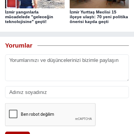
İzmir yangınlarla
İzmir Yurttaş Meclisi 15
mücadelede "geleceğin
ilçeye ulaştı: 70 yeni politika
teknolojisine" geçti!
önerisi kayda geçti
Yorumlar