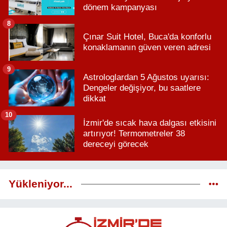
dönem kampanyası
8
Çınar Suit Hotel, Buca'da konforlu
konaklamanın güven veren adresi
9
Astrologlardan 5 Ağustos uyarısı:
Dengeler değişiyor, bu saatlere
dikkat
10
İzmir'de sıcak hava dalgası etkisini
artırıyor! Termometreler 38
dereceyi görecek
Yükleniyor...