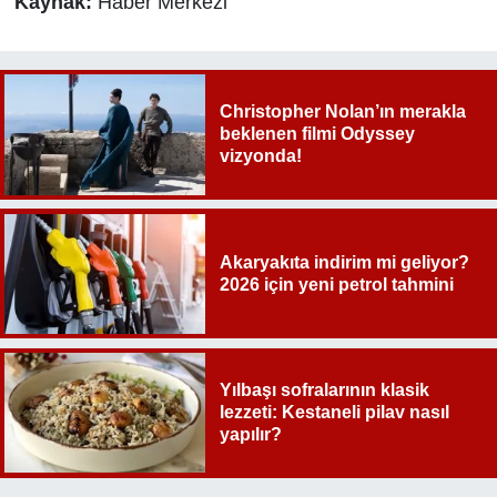
Kaynak:
Haber Merkezi
Christopher Nolan’ın merakla
beklenen filmi Odyssey
vizyonda!
Akaryakıta indirim mi geliyor?
2026 için yeni petrol tahmini
Yılbaşı sofralarının klasik
lezzeti: Kestaneli pilav nasıl
yapılır?