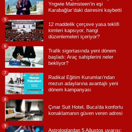
Yngwie Malmsteen’in eşi
Karabağlar’daki dairesini kaybetti
5
12 maddelik çerçeve yasa teklifi
kimleri kapsıyor, hangi
düzenlemeleri içeriyor?
6
Trafik sigortasında yeni dönem
başladı: Araç sahiplerini neler
bekliyor?
7
Radikal Eğitim Kurumları'ndan
mezun adaylarına avantajlı yeni
dönem kampanyası
8
Çınar Suit Hotel, Buca'da konforlu
konaklamanın güven veren adresi
9
Astrologlardan 5 Ağustos uyarısı: