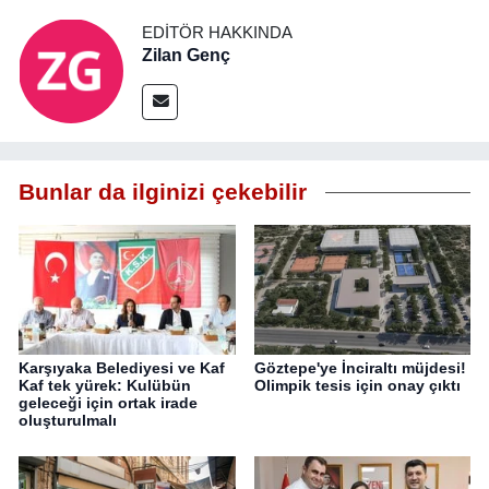
EDITÖR HAKKINDA
Zilan Genç
Bunlar da ilginizi çekebilir
Karşıyaka Belediyesi ve Kaf
Göztepe'ye İnciraltı müjdesi!
Kaf tek yürek: Kulübün
Olimpik tesis için onay çıktı
geleceği için ortak irade
oluşturulmalı