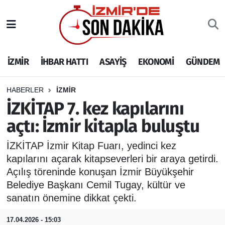
İZMİR
İzmir Nöbetçi Eczaneler
İZMİR
İHBAR HATTI
ASAYİŞ
EKONOMİ
GÜNDEM
İHBAR HATTI
İzmir Hava Durumu
DEPREM
İzmir Namaz Vakitleri
HABERLER
İZMİR
İZKİTAP 7. kez kapılarını
GENEL
İzmir Trafik Yoğunluk Haritası
açtı: İzmir kitapla buluştu
EKONOMİ
Puan Durumu ve Fikstür
İZKİTAP İzmir Kitap Fuarı, yedinci kez
kapılarını açarak kitapseverleri bir araya getirdi.
SİYASET
Tüm Manşetler
Açılış töreninde konuşan İzmir Büyükşehir
Belediye Başkanı Cemil Tugay, kültür ve
SPOR
Son Dakika Haberleri
sanatın önemine dikkat çekti.
ASAYİŞ
Haber Arşivi
17.04.2026 - 15:03