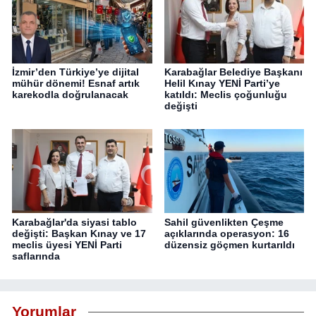
İzmir’den Türkiye’ye dijital
Karabağlar Belediye Başkanı
mühür dönemi! Esnaf artık
Helil Kınay YENİ Parti’ye
karekodla doğrulanacak
katıldı: Meclis çoğunluğu
değişti
Karabağlar'da siyasi tablo
Sahil güvenlikten Çeşme
değişti: Başkan Kınay ve 17
açıklarında operasyon: 16
meclis üyesi YENİ Parti
düzensiz göçmen kurtarıldı
saflarında
Yorumlar