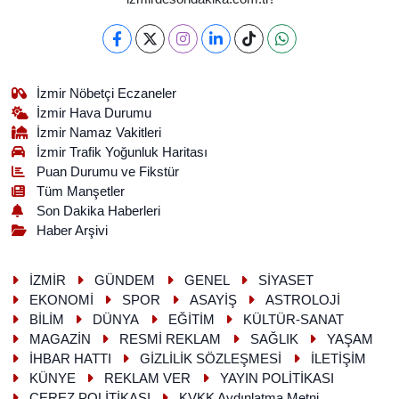
İzmir Nöbetçi Eczaneler
İzmir Hava Durumu
İzmir Namaz Vakitleri
İzmir Trafik Yoğunluk Haritası
Puan Durumu ve Fikstür
Tüm Manşetler
Son Dakika Haberleri
Haber Arşivi
İZMİR
GÜNDEM
GENEL
SİYASET
EKONOMİ
SPOR
ASAYİŞ
ASTROLOJİ
BİLİM
DÜNYA
EĞİTİM
KÜLTÜR-SANAT
MAGAZİN
RESMİ REKLAM
SAĞLIK
YAŞAM
İHBAR HATTI
GİZLİLİK SÖZLEŞMESİ
İLETİŞİM
KÜNYE
REKLAM VER
YAYIN POLİTİKASI
ÇEREZ POLİTİKASI
KVKK Aydınlatma Metni