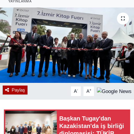
YAYINLANMA
RESMİ REKLAM
Paylaş
-
+
A
A
Başkan Tugay'dan
Kazakistan'da iş birliği
diplomasisi: TÜKİB