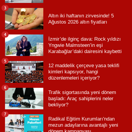
3
Altın iki haftanın zirvesinde! 5
Ağustos 2026 altın fiyatları
4
İzmir’de ilginç dava: Rock yıldızı
Yngwie Malmsteen’in eşi
Karabağlar’daki dairesini kaybetti
5
12 maddelik çerçeve yasa teklifi
kimleri kapsıyor, hangi
düzenlemeleri içeriyor?
6
Trafik sigortasında yeni dönem
başladı: Araç sahiplerini neler
bekliyor?
7
Radikal Eğitim Kurumları'ndan
mezun adaylarına avantajlı yeni
dönem kampanyası