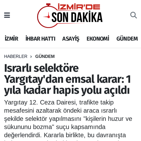
İZMİR
İzmir Nöbetçi Eczaneler
İZMİR
İHBAR HATTI
ASAYİŞ
EKONOMİ
GÜNDEM
İHBAR HATTI
İzmir Hava Durumu
DEPREM
İzmir Namaz Vakitleri
HABERLER
GÜNDEM
Israrlı selektöre
GENEL
İzmir Trafik Yoğunluk Haritası
Yargıtay'dan emsal karar: 1
yıla kadar hapis yolu açıldı
EKONOMİ
Puan Durumu ve Fikstür
Yargıtay 12. Ceza Dairesi, trafikte takip
SİYASET
Tüm Manşetler
mesafesini azaltarak öndeki araca ısrarlı
şekilde selektör yapılmasını "kişilerin huzur ve
SPOR
Son Dakika Haberleri
sükununu bozma" suçu kapsamında
değerlendirdi. Kararla birlikte, bu davranışta
ASAYİŞ
Haber Arşivi