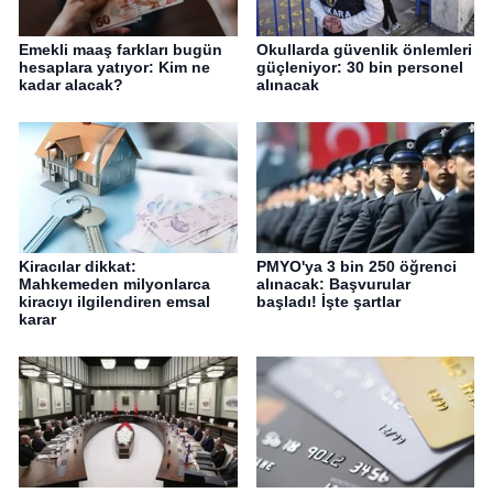
Emekli maaş farkları bugün
Okullarda güvenlik önlemleri
hesaplara yatıyor: Kim ne
güçleniyor: 30 bin personel
kadar alacak?
alınacak
Kiracılar dikkat:
PMYO'ya 3 bin 250 öğrenci
Mahkemeden milyonlarca
alınacak: Başvurular
kiracıyı ilgilendiren emsal
başladı! İşte şartlar
karar