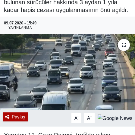
bulunan sürücüler hakkında 3 aydan 1 yıla
kadar hapis cezası uygulanmasının önü açıldı.
RESMİ REKLAM
09.07.2026 - 15:49
YAYINLANMA
Paylaş
-
+
A
A
Yargıtay 12. Ceza Dairesi, trafikte sıkça