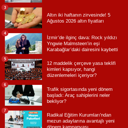
3
Altın iki haftanın zirvesinde! 5
Ağustos 2026 altın fiyatları
4
İzmir’de ilginç dava: Rock yıldızı
Yngwie Malmsteen’in eşi
Karabağlar’daki dairesini kaybetti
5
12 maddelik çerçeve yasa teklifi
kimleri kapsıyor, hangi
düzenlemeleri içeriyor?
6
Trafik sigortasında yeni dönem
başladı: Araç sahiplerini neler
bekliyor?
7
Radikal Eğitim Kurumları'ndan
mezun adaylarına avantajlı yeni
dönem kampanyası