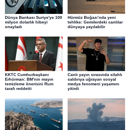
Dünya Bankası Suriye'ye 100
Hürmüz Boğazı’nda yeni
milyon dolarlık hibeyi
tehlike: Gemilerdeki canlılar
onayladı
dünyaya yayılabilir
KKTC Cumhurbaşkanı
Canlı yayın sırasında silahlı
Erhürman: BM'nin mayın
saldırıya uğrayan sosyal
temizleme önerisini Rum
medya fenomeni yaşamını
tarafı reddetti
yitirdi