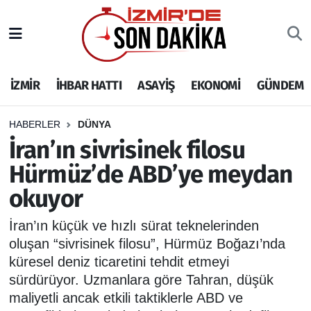
İZMİR
İzmir Nöbetçi Eczaneler
İZMİR
İHBAR HATTI
ASAYİŞ
EKONOMİ
GÜNDEM
İHBAR HATTI
İzmir Hava Durumu
DEPREM
İzmir Namaz Vakitleri
HABERLER
DÜNYA
İran’ın sivrisinek filosu
GENEL
İzmir Trafik Yoğunluk Haritası
Hürmüz’de ABD’ye meydan
okuyor
EKONOMİ
Puan Durumu ve Fikstür
İran’ın küçük ve hızlı sürat teknelerinden
SİYASET
Tüm Manşetler
oluşan “sivrisinek filosu”, Hürmüz Boğazı’nda
küresel deniz ticaretini tehdit etmeyi
SPOR
Son Dakika Haberleri
sürdürüyor. Uzmanlara göre Tahran, düşük
maliyetli ancak etkili taktiklerle ABD ve
ASAYİŞ
Haber Arşivi