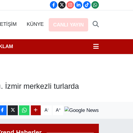
LETİŞİM
KÜNYE
CANLI YAYIN
EKLAM
ı. İzmir merkezli turlarda
-
+
A
A
Trend Haberler