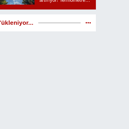
artırıyor! Termometreler
38 dereceyi görecek
ükleniyor...