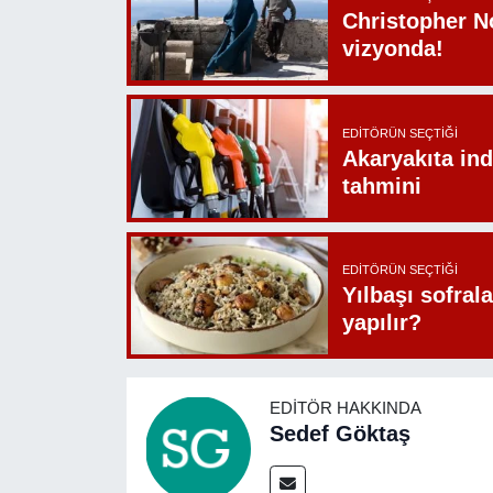
Christopher N
vizyonda!
EDITÖRÜN SEÇTIĞI
Akaryakıta ind
tahmini
EDITÖRÜN SEÇTIĞI
Yılbaşı sofrala
yapılır?
EDITÖR HAKKINDA
Sedef Göktaş