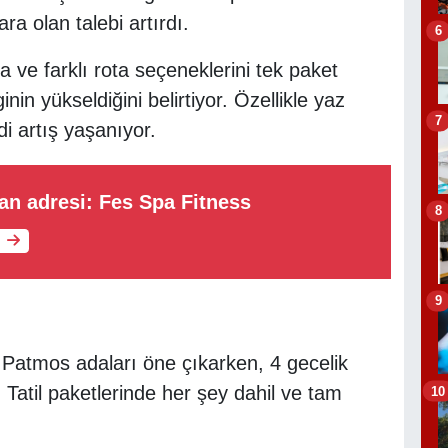
ara olan talebi artırdı.
6
 ve farklı rota seçeneklerini tek paket
nin yükseldiğini belirtiyor. Özellikle yaz
7
i artış yaşanıyor.
tan adresi: Fes Spa Fitness
8
9
Patmos adaları öne çıkarken, 4 gecelik
Tatil paketlerinde her şey dahil ve tam
10