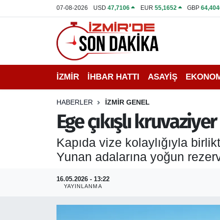
07-08-2026
USD
47,7106
EUR
55,1652
GBP
64,404
İZMİR
İzmir Nöbetçi Eczaneler
İHBAR HATTI
İzmir Hava Durumu
İZMİR
İHBAR HATTI
ASAYİŞ
EKONOM
DEPREM
İzmir Namaz Vakitleri
HABERLER
İZMİR GENEL
GENEL
İzmir Trafik Yoğunluk Haritası
Ege çıkışlı kruvaziyer
EKONOMİ
Puan Durumu ve Fikstür
Kapıda vize kolaylığıyla birlikt
Yunan adalarına yoğun rezerv
SİYASET
Tüm Manşetler
16.05.2026 - 13:22
SPOR
Son Dakika Haberleri
YAYINLANMA
ASAYİŞ
Haber Arşivi