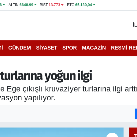
6
ALTIN
6648.99
BİST
13.773
BTC
65.130,04
İ
İ
GÜNDEM
SİYASET
SPOR
MAGAZİN
RESMİ R
 turlarına yoğun ilgi
e Ege çıkışlı kruvaziyer turlarına ilgi artt
asyon yapılıyor.