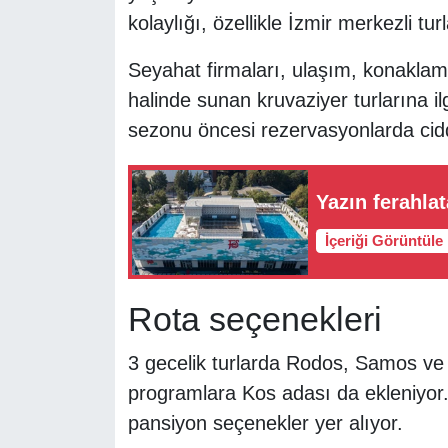
kolaylığı, özellikle İzmir merkezli turl
Seyahat firmaları, ulaşım, konaklama
halinde sunan kruvaziyer turlarına ilgi
sezonu öncesi rezervasyonlarda cidd
Yazın ferahla
İçeriği Görüntüle
Rota seçenekleri
3 gecelik turlarda Rodos, Samos ve 
programlara Kos adası da ekleniyor. 
pansiyon seçenekler yer alıyor.