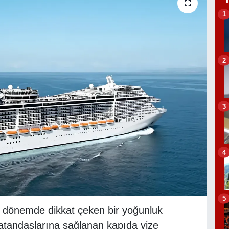
1
2
3
4
5
on dönemde dikkat çeken bir yoğunluk
atandaşlarına sağlanan kapıda vize