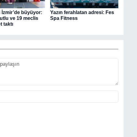
i İzmir’de büyüyor:
Yazın ferahlatan adresi: Fes
tlu ve 19 meclis
Spa Fitness
t taktı