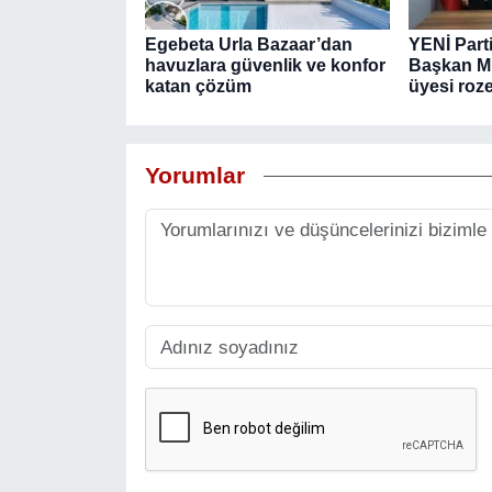
Egebeta Urla Bazaar’dan
YENİ Part
havuzlara güvenlik ve konfor
Başkan Mu
katan çözüm
üyesi roze
Yorumlar