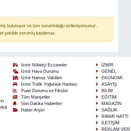
miş bulunuyor ve tüm sorumluluğu üstleniyorsunuz.
ir şekilde sorumlu tutulamaz.
İzmir Nöbetçi Eczaneler
İZMİR
İzmir Hava Durumu
GENEL
İzmir Namaz Vakitleri
EKONOMİ
İzmir Trafik Yoğunluk Haritası
ASAYİŞ
Puan Durumu ve Fikstür
BİLİM
Tüm Manşetler
EĞİTİM
in
Son Dakika Haberleri
MAGAZİN
kili
Haber Arşivi
SAĞLIK
İHBAR HATTI
İLETİŞİM
REKLAM VER