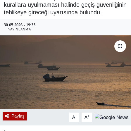
kurallara uyulmaması halinde geçiş güvenliğinin
RESMİ REKLAM
tehlikeye gireceği uyarısında bulundu.
30.05.2026 - 19:33
YAYINLANMA
Paylaş
-
+
A
A