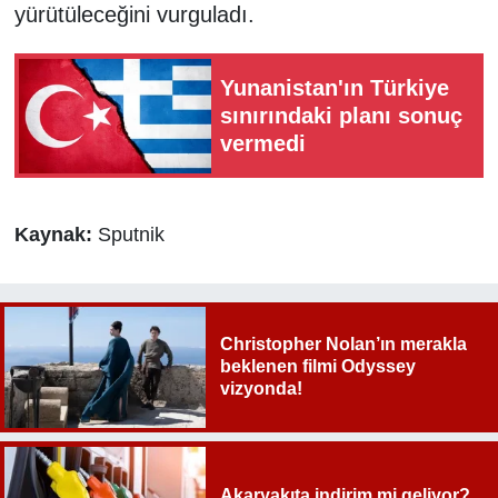
yürütüleceğini vurguladı.
Yunanistan'ın Türkiye
sınırındaki planı sonuç
vermedi
Kaynak:
Sputnik
Christopher Nolan’ın merakla
beklenen filmi Odyssey
vizyonda!
Akaryakıta indirim mi geliyor?