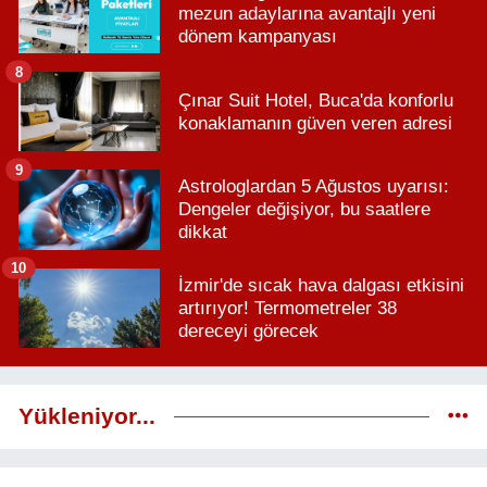
mezun adaylarına avantajlı yeni
dönem kampanyası
8
Çınar Suit Hotel, Buca'da konforlu
konaklamanın güven veren adresi
9
Astrologlardan 5 Ağustos uyarısı:
Dengeler değişiyor, bu saatlere
dikkat
10
İzmir'de sıcak hava dalgası etkisini
artırıyor! Termometreler 38
dereceyi görecek
Yükleniyor...