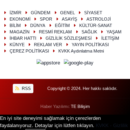
İZMİR
GÜNDEM
GENEL
SİYASET
EKONOMİ
SPOR
ASAYİŞ
ASTROLOJİ
BİLİM
DÜNYA
EĞİTİM
KÜLTÜR-SANAT
MAGAZİN
RESMİ REKLAM
SAĞLIK
YAŞAM
İHBAR HATTI
GİZLİLİK SÖZLEŞMESİ
İLETİŞİM
KÜNYE
REKLAM VER
YAYIN POLİTİKASI
ÇEREZ POLİTİKASI
KVKK Aydınlatma Metni
RSS
Copyright © 2024. Her hakkı saklıdır.
Haber Yazılımı:
TE Bilişim
En iyi site deneyimi sağlamak için çerezlerden
faydalanıyoruz. Detaylar için lütfen tıklayın.
KVKK - Gizlilik