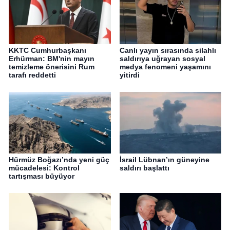
KKTC Cumhurbaşkanı
Canlı yayın sırasında silahlı
Erhürman: BM'nin mayın
saldırıya uğrayan sosyal
temizleme önerisini Rum
medya fenomeni yaşamını
tarafı reddetti
yitirdi
Hürmüz Boğazı’nda yeni güç
İsrail Lübnan’ın güneyine
mücadelesi: Kontrol
saldırı başlattı
tartışması büyüyor