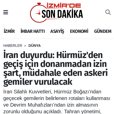
İZMİR
İzmir Nöbetçi Eczaneler
İZMİR
İHBAR HATTI
ASAYİŞ
EKONOMİ
GÜNDEM
İHBAR HATTI
İzmir Hava Durumu
DEPREM
İzmir Namaz Vakitleri
HABERLER
DÜNYA
İran duyurdu: Hürmüz'den
GENEL
İzmir Trafik Yoğunluk Haritası
geçiş için donanmadan izin
şart, müdahale eden askeri
EKONOMİ
Puan Durumu ve Fikstür
gemiler vurulacak
SİYASET
Tüm Manşetler
İran Silahlı Kuvvetleri, Hürmüz Boğazı'ndan
SPOR
Son Dakika Haberleri
geçecek gemilerin belirlenen rotaları kullanması
ve Devrim Muhafızları'ndan izin almasının
ASAYİŞ
Haber Arşivi
zorunlu olduğunu açıkladı. Tahran yönetimi,