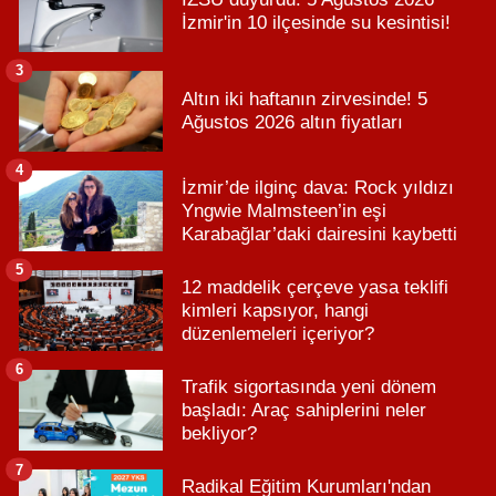
İzmir'in 10 ilçesinde su kesintisi!
3
Altın iki haftanın zirvesinde! 5
Ağustos 2026 altın fiyatları
4
İzmir’de ilginç dava: Rock yıldızı
Yngwie Malmsteen’in eşi
Karabağlar’daki dairesini kaybetti
5
12 maddelik çerçeve yasa teklifi
kimleri kapsıyor, hangi
düzenlemeleri içeriyor?
6
Trafik sigortasında yeni dönem
başladı: Araç sahiplerini neler
bekliyor?
7
Radikal Eğitim Kurumları'ndan