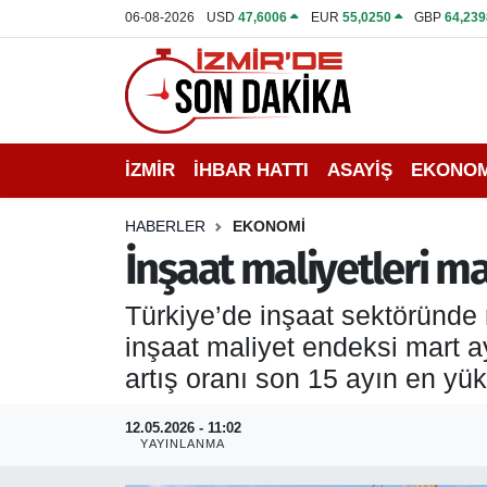
06-08-2026
USD
47,6006
EUR
55,0250
GBP
64,239
İZMİR
İzmir Nöbetçi Eczaneler
İHBAR HATTI
İzmir Hava Durumu
İZMİR
İHBAR HATTI
ASAYİŞ
EKONOM
DEPREM
İzmir Namaz Vakitleri
HABERLER
EKONOMİ
GENEL
İzmir Trafik Yoğunluk Haritası
İnşaat maliyetleri mar
EKONOMİ
Puan Durumu ve Fikstür
Türkiye’de inşaat sektöründe 
inşaat maliyet endeksi mart ay
SİYASET
Tüm Manşetler
artış oranı son 15 ayın en yük
SPOR
Son Dakika Haberleri
12.05.2026 - 11:02
YAYINLANMA
ASAYİŞ
Haber Arşivi