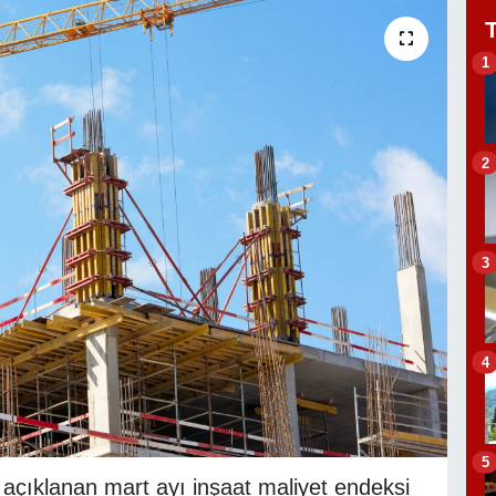
1
2
3
4
5
 açıklanan mart ayı inşaat maliyet endeksi