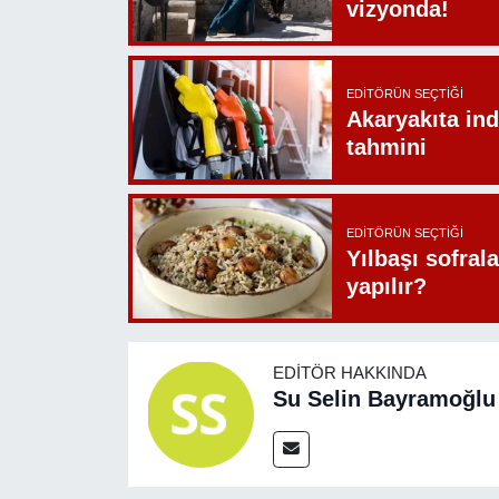
vizyonda!
EDITÖRÜN SEÇTIĞI
Akaryakıta ind
tahmini
EDITÖRÜN SEÇTIĞI
Yılbaşı sofrala
yapılır?
EDITÖR HAKKINDA
Su Selin Bayramoğlu