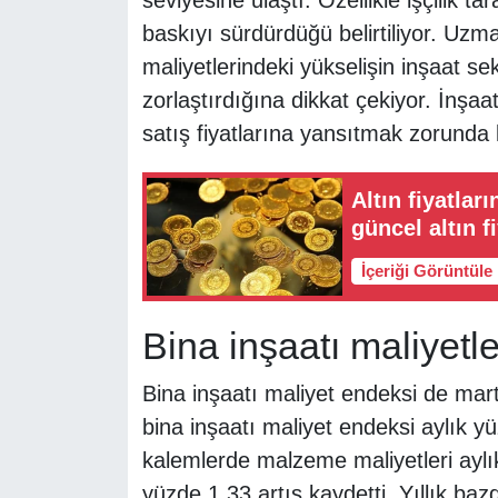
baskıyı sürdürdüğü belirtiliyor. Uzma
maliyetlerindeki yükselişin inşaat sek
zorlaştırdığına dikkat çekiyor. İnşaat
satış fiyatlarına yansıtmak zorunda k
Altın fiyatla
güncel altın fi
İçeriği Görüntüle
Bina inşaatı maliyetl
Bina inşaatı maliyet endeksi de mart
bina inşaatı maliyet endeksi aylık yüz
kalemlerde malzeme maliyetleri aylık 
yüzde 1,33 artış kaydetti. Yıllık baz