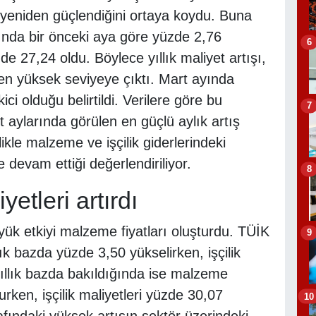
n yeniden güçlendiğini ortaya koydu. Buna
ında bir önceki aya göre yüzde 2,76
6
de 27,24 oldu. Böylece yıllık maliyet artışı,
en yüksek seviyeye çıktı. Mart ayında
ici olduğu belirtildi. Verilere göre bu
7
 aylarında görülen en güçlü aylık artış
ikle malzeme ve işçilik giderlerindeki
 devam ettiği değerlendiriliyor.
8
etleri artırdı
ük etkiyi malzeme fiyatları oluşturdu. TÜİK
9
k bazda yüzde 3,50 yükselirken, işçilik
Yıllık bazda bakıldığında ise malzeme
urken, işçilik maliyetleri yüzde 30,07
10
arafındaki yüksek artışın sektör üzerindeki