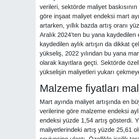
verileri, sektörde maliyet baskısını
göre inşaat maliyet endeksi mart ay
artarken, yıllık bazda artış oranı yüz
Aralık 2024’ten bu yana kaydedilen 
kaydedilen aylık artışın da dikkat çek
yükseliş, 2022 yılından bu yana mart
olarak kayıtlara geçti. Sektörde özell
yükselişin maliyetleri yukarı çekmeye
Malzeme fiyatları maliy
Mart ayında maliyet artışında en büy
verilerine göre malzeme endeksi aylı
endeksi yüzde 1,54 artış gösterdi. 
maliyetlerindeki artış yüzde 25,61 ol
seviyesine ulaştı. Özellikle işçilik t