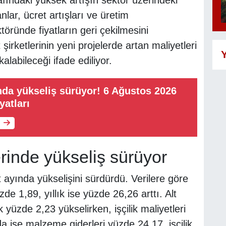
nlar, ücret artışları ve üretim
töründe fiyatların geri çekilmesini
 şirketlerinin yeni projelerde artan maliyetleri
Y
alabileceği ifade ediliyor.
rında yükseliş sürüyor! 6 Ağustos 2026
yatları
erinde yükseliş sürüyor
 ayında yükselişini sürdürdü. Verilere göre
de 1,89, yıllık ise yüzde 26,26 arttı. Alt
yüzde 2,23 yükselirken, işçilik maliyetleri
da ise malzeme giderleri yüzde 24,17, işçilik