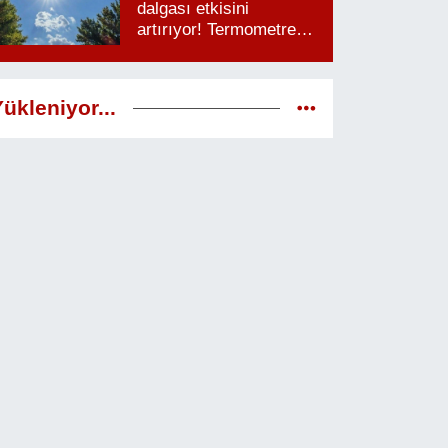
dalgası etkisini
artırıyor! Termometreler
38 dereceyi görecek
ükleniyor...