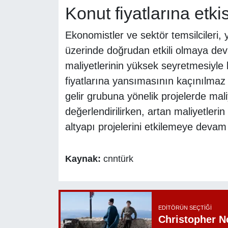
Konut fiyatlarına etkis
Ekonomistler ve sektör temsilcileri, 
üzerinde doğrudan etkili olmaya dev
maliyetlerinin yüksek seyretmesiyle b
fiyatlarına yansımasının kaçınılmaz o
gelir grubuna yönelik projelerde mali
değerlendirilirken, artan maliyetler
altyapı projelerini etkilemeye devam e
Kaynak:
cnntürk
EDITÖRÜN SEÇTIĞI
Christopher N