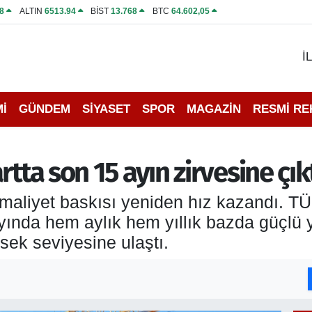
8
ALTIN
6513.94
BİST
13.768
BTC
64.602,05
İ
İ
GÜNDEM
SİYASET
SPOR
MAGAZİN
RESMİ R
tta son 15 ayın zirvesine çık
maliyet baskısı yeniden hız kazandı. TÜİK
ında hem aylık hem yıllık bazda güçlü yü
sek seviyesine ulaştı.