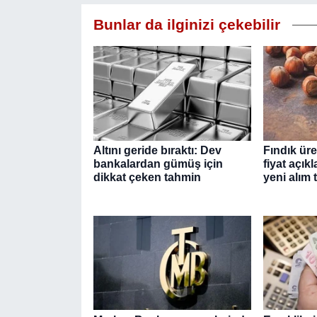
Bunlar da ilginizi çekebilir
Altını geride bıraktı: Dev
Fındık üre
bankalardan gümüş için
fiyat açık
dikkat çeken tahmin
yeni alım t