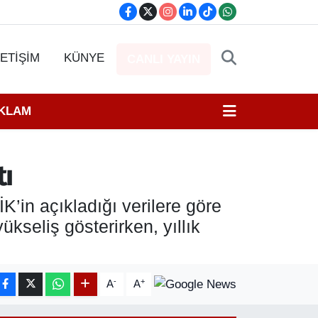
LETİŞİM
KÜNYE
CANLI YAYIN
EKLAM
tı
’in açıkladığı verilere göre
kseliş gösterirken, yıllık
-
+
A
A