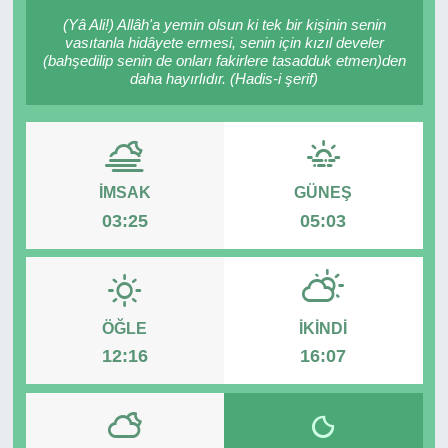
(Yâ Ali!) Allâh'a yemin olsun ki tek bir kişinin senin
RESMİ REKLAM
vasıtanla hidâyete ermesi, senin için kızıl develer
(bahşedilip senin de onları fakirlere tasadduk etmen)den
daha hayırlıdır. (Hadis-i şerif)
İMSAK
GÜNEŞ
03:25
05:03
ÖĞLE
İKINDI
12:16
16:07