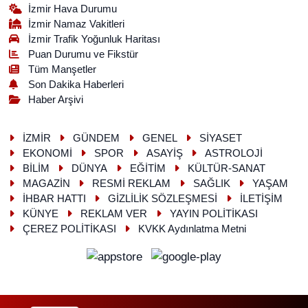
İzmir Hava Durumu
İzmir Namaz Vakitleri
İzmir Trafik Yoğunluk Haritası
Puan Durumu ve Fikstür
Tüm Manşetler
Son Dakika Haberleri
Haber Arşivi
İZMİR
GÜNDEM
GENEL
SİYASET
EKONOMİ
SPOR
ASAYİŞ
ASTROLOJİ
BİLİM
DÜNYA
EĞİTİM
KÜLTÜR-SANAT
MAGAZİN
RESMİ REKLAM
SAĞLIK
YAŞAM
İHBAR HATTI
GİZLİLİK SÖZLEŞMESİ
İLETİŞİM
KÜNYE
REKLAM VER
YAYIN POLİTİKASI
ÇEREZ POLİTİKASI
KVKK Aydınlatma Metni