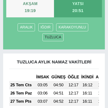
AKŞAM
YATSI
19:19
20:51
ARALIK
IĞDIR
KARAKOYUNLU
TUZLUCA
TUZLUCA AYLIK NAMAZ VAKITLERI
İMSAK
GÜNEŞ
ÖĞLE
İKINDI
AKŞA
25 Tem Cts
03:05
04:50
12:17
16:12
19:34
26 Tem Paz
03:06
04:51
12:17
16:11
19:33
27 Tem Pts
03:07
04:52
12:17
16:11
19:32