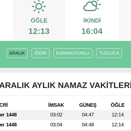
ÖĞLE
İKINDI
12:13
16:04
ARALIK
IĞDIR
KARAKOYUNLU
TUZLUCA
ARALIK AYLIK NAMAZ VAKITLER
CRİ
İMSAK
GÜNEŞ
ÖĞLE
fer 1448
03:02
04:47
12:14
fer 1448
03:04
04:48
12:14