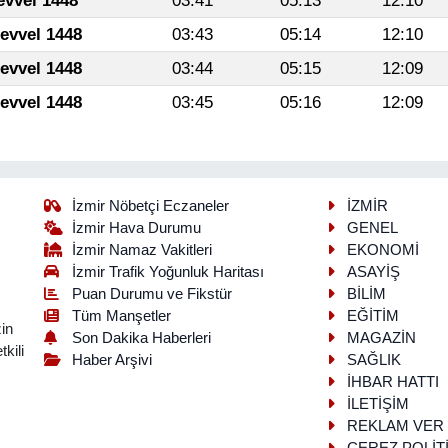
evvel 1448
03:41
05:13
12:10
levvel 1448
03:43
05:14
12:10
levvel 1448
03:44
05:15
12:09
levvel 1448
03:45
05:16
12:09
İzmir Nöbetçi Eczaneler
İZMİR
İzmir Hava Durumu
GENEL
İzmir Namaz Vakitleri
EKONOMİ
İzmir Trafik Yoğunluk Haritası
ASAYİŞ
Puan Durumu ve Fikstür
BİLİM
Tüm Manşetler
EĞİTİM
in
Son Dakika Haberleri
MAGAZİN
kili
Haber Arşivi
SAĞLIK
İHBAR HATTI
İLETİŞİM
REKLAM VER