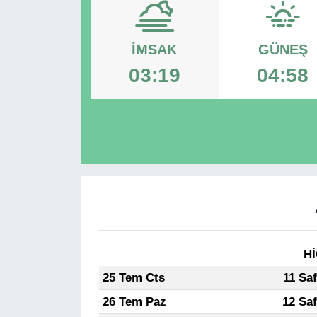
RESMİ REKLAM
İMSAK
GÜNEŞ
03:19
04:58
Hİ
25 Tem Cts
11 Sa
26 Tem Paz
12 Sa