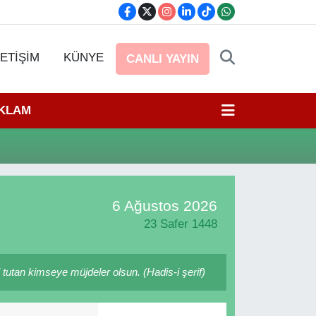
LETİŞİM
KÜNYE
CANLI YAYIN
EKLAM
6 Ağustos 2026
23 Safer 1448
 tutan kimseye müjdeler olsun. (Hadis-i şerif)