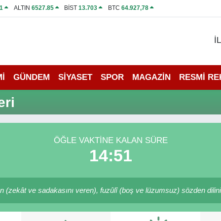
1
ALTIN
6527.85
BİST
13.703
BTC
64.927,78
İ
İ
GÜNDEM
SİYASET
SPOR
MAGAZİN
RESMİ R
eri
ÖĞLE VAKTINE KALAN SÜRE
14:51
den (zekât ve sadakasını veren), fuzûlî (boş ve lüzumsuz) sözden dilini