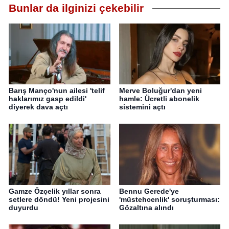
Bunlar da ilginizi çekebilir
Barış Manço'nun ailesi 'telif
Merve Boluğur'dan yeni
haklarımız gasp edildi'
hamle: Ücretli abonelik
diyerek dava açtı
sistemini açtı
Gamze Özçelik yıllar sonra
Bennu Gerede'ye
setlere döndü! Yeni projesini
'müstehcenlik' soruşturması:
duyurdu
Gözaltına alındı