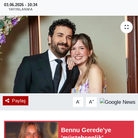
03.06.2026 - 10:34
YAYINLANMA
RESMİ REKLAM
Paylaş
-
+
A
A
Bennu Gerede'ye
'müstehcenlik'