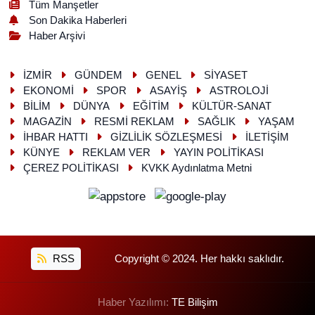
Tüm Manşetler
Son Dakika Haberleri
Haber Arşivi
İZMİR
GÜNDEM
GENEL
SİYASET
EKONOMİ
SPOR
ASAYİŞ
ASTROLOJİ
BİLİM
DÜNYA
EĞİTİM
KÜLTÜR-SANAT
MAGAZİN
RESMİ REKLAM
SAĞLIK
YAŞAM
İHBAR HATTI
GİZLİLİK SÖZLEŞMESİ
İLETİŞİM
KÜNYE
REKLAM VER
YAYIN POLİTİKASI
ÇEREZ POLİTİKASI
KVKK Aydınlatma Metni
RSS
Copyright © 2024. Her hakkı saklıdır.
Haber Yazılımı:
TE Bilişim