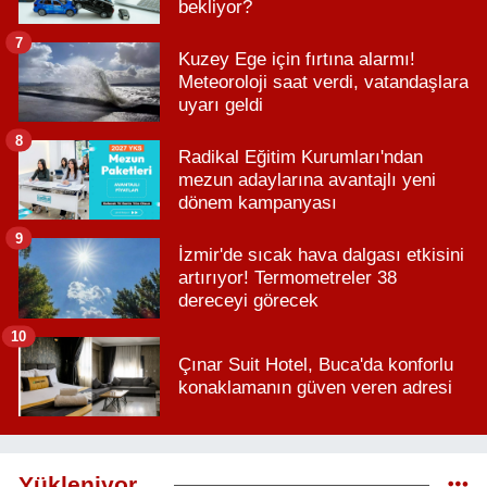
bekliyor?
7
Kuzey Ege için fırtına alarmı!
Meteoroloji saat verdi, vatandaşlara
uyarı geldi
8
Radikal Eğitim Kurumları'ndan
mezun adaylarına avantajlı yeni
dönem kampanyası
9
İzmir'de sıcak hava dalgası etkisini
artırıyor! Termometreler 38
dereceyi görecek
10
Çınar Suit Hotel, Buca'da konforlu
konaklamanın güven veren adresi
Yükleniyor...