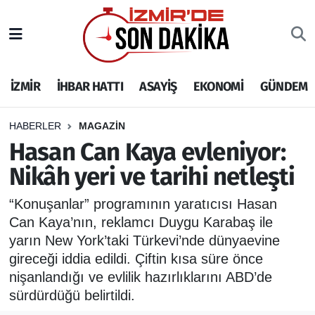
İZMİR
İzmir Nöbetçi Eczaneler
İZMİR
İHBAR HATTI
ASAYİŞ
EKONOMİ
GÜNDEM
İHBAR HATTI
İzmir Hava Durumu
DEPREM
İzmir Namaz Vakitleri
HABERLER
MAGAZİN
Hasan Can Kaya evleniyor:
GENEL
İzmir Trafik Yoğunluk Haritası
Nikâh yeri ve tarihi netleşti
EKONOMİ
Puan Durumu ve Fikstür
“Konuşanlar” programının yaratıcısı Hasan
Can Kaya’nın, reklamcı Duygu Karabaş ile
SİYASET
Tüm Manşetler
yarın New York’taki Türkevi’nde dünyaevine
gireceği iddia edildi. Çiftin kısa süre önce
SPOR
Son Dakika Haberleri
nişanlandığı ve evlilik hazırlıklarını ABD’de
sürdürdüğü belirtildi.
ASAYİŞ
Haber Arşivi