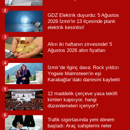
2
GDZ Elektrik duyurdu: 5 Ağustos
2026 İzmir'in 13 ilçesinde planlı
elektrik kesintisi!
3
Altın iki haftanın zirvesinde! 5
Ağustos 2026 altın fiyatları
4
İzmir’de ilginç dava: Rock yıldızı
Yngwie Malmsteen’in eşi
Karabağlar’daki dairesini kaybetti
5
12 maddelik çerçeve yasa teklifi
kimleri kapsıyor, hangi
düzenlemeleri içeriyor?
6
Trafik sigortasında yeni dönem
başladı: Araç sahiplerini neler