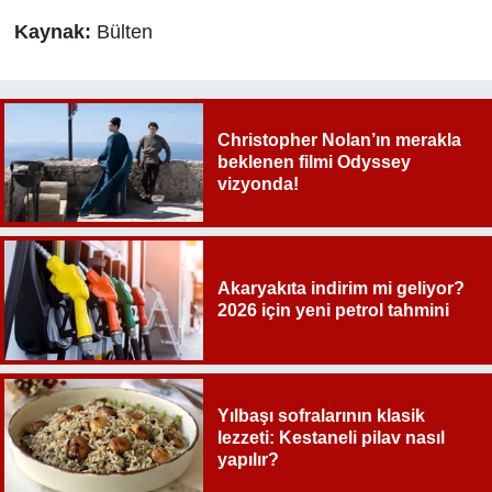
Kaynak:
Bülten
Christopher Nolan’ın merakla
beklenen filmi Odyssey
vizyonda!
Akaryakıta indirim mi geliyor?
2026 için yeni petrol tahmini
Yılbaşı sofralarının klasik
lezzeti: Kestaneli pilav nasıl
yapılır?