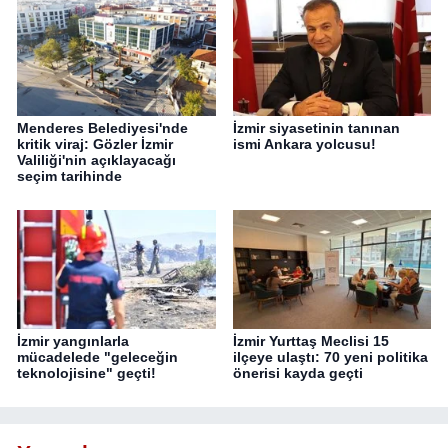
Menderes Belediyesi'nde
İzmir siyasetinin tanınan
kritik viraj: Gözler İzmir
ismi Ankara yolcusu!
Valiliği'nin açıklayacağı
seçim tarihinde
İzmir yangınlarla
İzmir Yurttaş Meclisi 15
mücadelede "geleceğin
ilçeye ulaştı: 70 yeni politika
teknolojisine" geçti!
önerisi kayda geçti