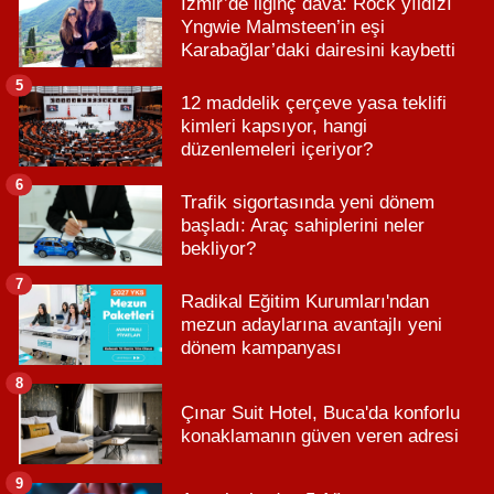
İzmir’de ilginç dava: Rock yıldızı
Yngwie Malmsteen’in eşi
Karabağlar’daki dairesini kaybetti
5
12 maddelik çerçeve yasa teklifi
kimleri kapsıyor, hangi
düzenlemeleri içeriyor?
6
Trafik sigortasında yeni dönem
başladı: Araç sahiplerini neler
bekliyor?
7
Radikal Eğitim Kurumları'ndan
mezun adaylarına avantajlı yeni
dönem kampanyası
8
Çınar Suit Hotel, Buca'da konforlu
konaklamanın güven veren adresi
9