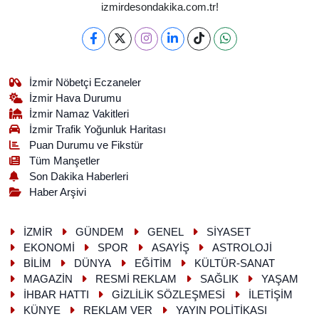
izmirdesondakika.com.tr!
İzmir Nöbetçi Eczaneler
İzmir Hava Durumu
İzmir Namaz Vakitleri
İzmir Trafik Yoğunluk Haritası
Puan Durumu ve Fikstür
Tüm Manşetler
Son Dakika Haberleri
Haber Arşivi
İZMİR
GÜNDEM
GENEL
SİYASET
EKONOMİ
SPOR
ASAYİŞ
ASTROLOJİ
BİLİM
DÜNYA
EĞİTİM
KÜLTÜR-SANAT
MAGAZİN
RESMİ REKLAM
SAĞLIK
YAŞAM
İHBAR HATTI
GİZLİLİK SÖZLEŞMESİ
İLETİŞİM
KÜNYE
REKLAM VER
YAYIN POLİTİKASI