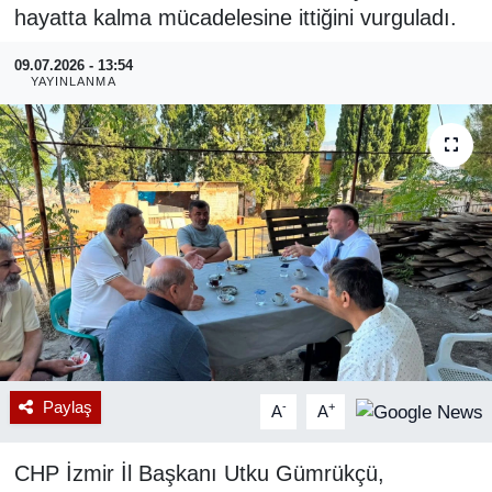
hayatta kalma mücadelesine ittiğini vurguladı.
RESMİ REKLAM
09.07.2026 - 13:54
YAYINLANMA
Paylaş
-
+
A
A
CHP İzmir İl Başkanı Utku Gümrükçü,