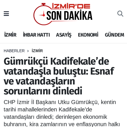
İZMİR
İzmir Nöbetçi Eczaneler
İZMİR
İHBAR HATTI
ASAYİŞ
EKONOMİ
GÜNDEM
İHBAR HATTI
İzmir Hava Durumu
DEPREM
İzmir Namaz Vakitleri
HABERLER
İZMİR
Gümrükçü Kadifekale’de
GENEL
İzmir Trafik Yoğunluk Haritası
vatandaşla buluştu: Esnaf
ve vatandaşların
EKONOMİ
Puan Durumu ve Fikstür
sorunlarını dinledi
SİYASET
Tüm Manşetler
CHP İzmir İl Başkanı Utku Gümrükçü, kentin
SPOR
Son Dakika Haberleri
tarihi mahallelerinden Kadifekale’de
vatandaşları dinledi; derinleşen ekonomik
ASAYİŞ
Haber Arşivi
buhranın, kira zamlarının ve enflasyonun halkı