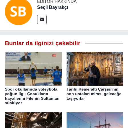
EDITÖR HAKKINDA
Seçil Bayrakçı
Bunlar da ilginizi çekebilir
Spor okullarında voleybola
Tarihi Kemeraltı Çarşısı'nın
yoğun ilgi: Çocukların
son ustaları mirası geleceğe
hayallerini Filenin Sultanları
taşıyorlar
süslüyor