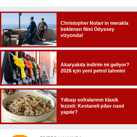
Christopher Nolan’ın merakla
beklenen filmi Odyssey
vizyonda!
Akaryakıta indirim mi geliyor?
2026 için yeni petrol tahmini
Yılbaşı sofralarının klasik
lezzeti: Kestaneli pilav nasıl
yapılır?