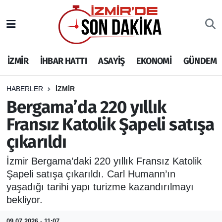
İZMİR
İzmir Nöbetçi Eczaneler
İZMİR
İHBAR HATTI
ASAYİŞ
EKONOMİ
GÜNDEM
İHBAR HATTI
İzmir Hava Durumu
DEPREM
İzmir Namaz Vakitleri
HABERLER
İZMİR
Bergama’da 220 yıllık
GENEL
İzmir Trafik Yoğunluk Haritası
Fransız Katolik Şapeli satışa
çıkarıldı
EKONOMİ
Puan Durumu ve Fikstür
İzmir Bergama’daki 220 yıllık Fransız Katolik
SİYASET
Tüm Manşetler
Şapeli satışa çıkarıldı. Carl Humann’ın
yaşadığı tarihi yapı turizme kazandırılmayı
SPOR
Son Dakika Haberleri
bekliyor.
ASAYİŞ
Haber Arşivi
09.07.2026 - 11:07