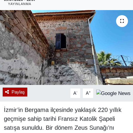
YAYINLANMA
RESMİ REKLAM
Paylaş
-
+
A
A
İzmir’in Bergama ilçesinde yaklaşık 220 yıllık
geçmişe sahip tarihi Fransız Katolik Şapeli
satışa sunuldu. Bir dönem Zeus Sunağı’nı