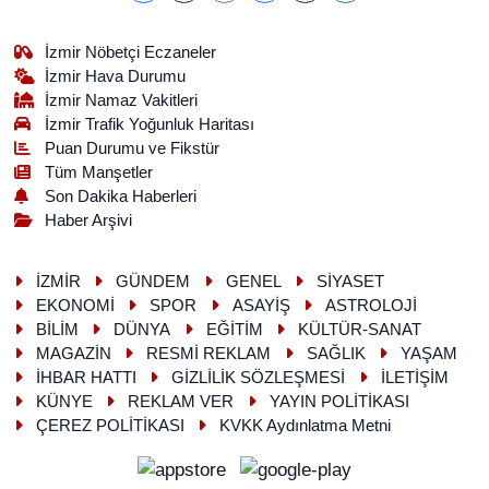
İzmir Nöbetçi Eczaneler
İzmir Hava Durumu
İzmir Namaz Vakitleri
İzmir Trafik Yoğunluk Haritası
Puan Durumu ve Fikstür
Tüm Manşetler
Son Dakika Haberleri
Haber Arşivi
İZMİR
GÜNDEM
GENEL
SİYASET
EKONOMİ
SPOR
ASAYİŞ
ASTROLOJİ
BİLİM
DÜNYA
EĞİTİM
KÜLTÜR-SANAT
MAGAZİN
RESMİ REKLAM
SAĞLIK
YAŞAM
İHBAR HATTI
GİZLİLİK SÖZLEŞMESİ
İLETİŞİM
KÜNYE
REKLAM VER
YAYIN POLİTİKASI
ÇEREZ POLİTİKASI
KVKK Aydınlatma Metni