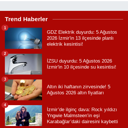
Trend Haberler
1
GDZ Elektrik duyurdu: 5 Ağustos
2026 İzmir'in 13 ilçesinde planlı
elektrik kesintisi!
2
İZSU duyurdu: 5 Ağustos 2026
İzmir'in 10 ilçesinde su kesintisi!
3
Altın iki haftanın zirvesinde! 5
Ağustos 2026 altın fiyatları
4
İzmir’de ilginç dava: Rock yıldızı
Yngwie Malmsteen’in eşi
Karabağlar’daki dairesini kaybetti