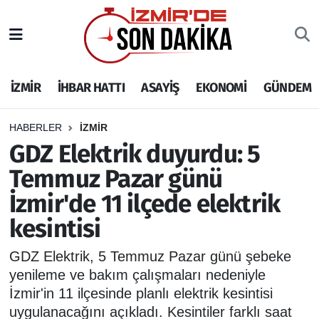
İZMİR
İzmir Nöbetçi Eczaneler
İZMİR
İHBAR HATTI
ASAYİŞ
EKONOMİ
GÜNDEM
İHBAR HATTI
İzmir Hava Durumu
DEPREM
İzmir Namaz Vakitleri
HABERLER
İZMİR
GDZ Elektrik duyurdu: 5
GENEL
İzmir Trafik Yoğunluk Haritası
Temmuz Pazar günü
İzmir'de 11 ilçede elektrik
EKONOMİ
Puan Durumu ve Fikstür
kesintisi
SİYASET
Tüm Manşetler
GDZ Elektrik, 5 Temmuz Pazar günü şebeke
SPOR
Son Dakika Haberleri
yenileme ve bakım çalışmaları nedeniyle
İzmir'in 11 ilçesinde planlı elektrik kesintisi
ASAYİŞ
Haber Arşivi
uygulanacağını açıkladı. Kesintiler farklı saat