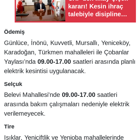
kararı! Kesin ihraç
talebiyle disipline
sevk edildi
Ödemiş
Günlüce, İnönü, Kuvvetli, Mursallı, Yeniceköy,
Karadoğan, Türkmen mahalleleri ile Çobanlar
Yaylası'nda
09.00-17.00
saatleri arasında planlı
elektrik kesintisi uygulanacak.
Selçuk
Belevi Mahallesi'nde
09.00-17.00
saatleri
arasında bakım çalışmaları nedeniyle elektrik
verilemeyecek.
Tire
Işıklar, Yeniçiftlik ve Yenioba mahallelerinde