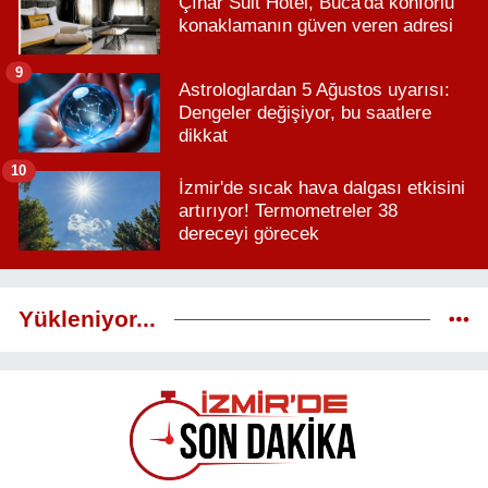
Çınar Suit Hotel, Buca'da konforlu
konaklamanın güven veren adresi
9
Astrologlardan 5 Ağustos uyarısı:
Dengeler değişiyor, bu saatlere
dikkat
10
İzmir'de sıcak hava dalgası etkisini
artırıyor! Termometreler 38
dereceyi görecek
Yükleniyor...