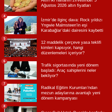
Altın iki haftanın zirvesinde! 5
Ağustos 2026 altın fiyatları
4
İzmir’de ilginç dava: Rock yıldızı
Yngwie Malmsteen’in eşi
Karabağlar’daki dairesini kaybetti
5
12 maddelik çerçeve yasa teklifi
kimleri kapsıyor, hangi
düzenlemeleri içeriyor?
6
Trafik sigortasında yeni dönem
başladı: Araç sahiplerini neler
bekliyor?
7
Radikal Eğitim Kurumları'ndan
mezun adaylarına avantajlı yeni
dönem kampanyası
8