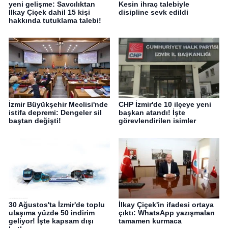
yeni gelişme: Savcılıktan
Kesin ihraç talebiyle
İlkay Çiçek dahil 15 kişi
disipline sevk edildi
hakkında tutuklama talebi!
İzmir Büyükşehir Meclisi'nde
CHP İzmir'de 10 ilçeye yeni
istifa depremi: Dengeler sil
başkan atandı! İşte
baştan değişti!
görevlendirilen isimler
30 Ağustos'ta İzmir'de toplu
İlkay Çiçek'in ifadesi ortaya
ulaşıma yüzde 50 indirim
çıktı: WhatsApp yazışmaları
geliyor! İşte kapsam dışı
tamamen kurmaca