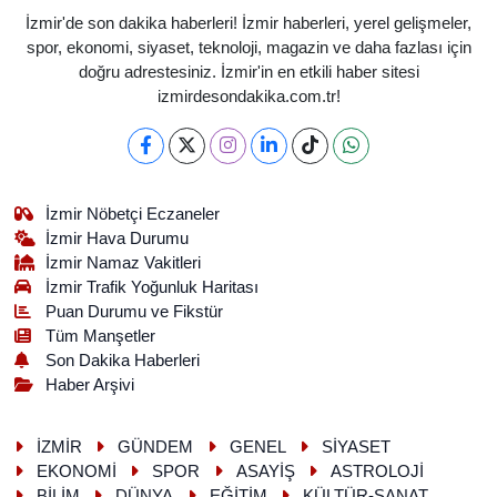
İzmir'de son dakika haberleri! İzmir haberleri, yerel gelişmeler,
spor, ekonomi, siyaset, teknoloji, magazin ve daha fazlası için
doğru adrestesiniz. İzmir'in en etkili haber sitesi
izmirdesondakika.com.tr!
İzmir Nöbetçi Eczaneler
İzmir Hava Durumu
İzmir Namaz Vakitleri
İzmir Trafik Yoğunluk Haritası
Puan Durumu ve Fikstür
Tüm Manşetler
Son Dakika Haberleri
Haber Arşivi
İZMİR
GÜNDEM
GENEL
SİYASET
EKONOMİ
SPOR
ASAYİŞ
ASTROLOJİ
BİLİM
DÜNYA
EĞİTİM
KÜLTÜR-SANAT