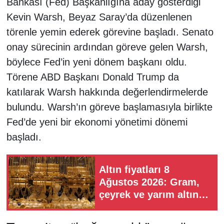
Bankası (Fed) Başkanlığına aday gösterdiği
Kevin Warsh, Beyaz Saray’da düzenlenen
törenle yemin ederek görevine başladı. Senato
onay sürecinin ardından göreve gelen Warsh,
böylece Fed’in yeni dönem başkanı oldu.
Törene ABD Başkanı Donald Trump da
katılarak Warsh hakkında değerlendirmelerde
bulundu. Warsh’ın göreve başlamasıyla birlikte
Fed’de yeni bir ekonomi yönetimi dönemi
başladı.
Altın fiyatları 8
Ağustos 2026: Gram,
çeyrek ve yarım altın
ne kadar?