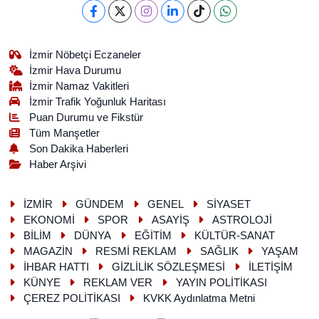
İzmir Nöbetçi Eczaneler
İzmir Hava Durumu
İzmir Namaz Vakitleri
İzmir Trafik Yoğunluk Haritası
Puan Durumu ve Fikstür
Tüm Manşetler
Son Dakika Haberleri
Haber Arşivi
İZMİR
GÜNDEM
GENEL
SİYASET
EKONOMİ
SPOR
ASAYİŞ
ASTROLOJİ
BİLİM
DÜNYA
EĞİTİM
KÜLTÜR-SANAT
MAGAZİN
RESMİ REKLAM
SAĞLIK
YAŞAM
İHBAR HATTI
GİZLİLİK SÖZLEŞMESİ
İLETİŞİM
KÜNYE
REKLAM VER
YAYIN POLİTİKASI
ÇEREZ POLİTİKASI
KVKK Aydınlatma Metni