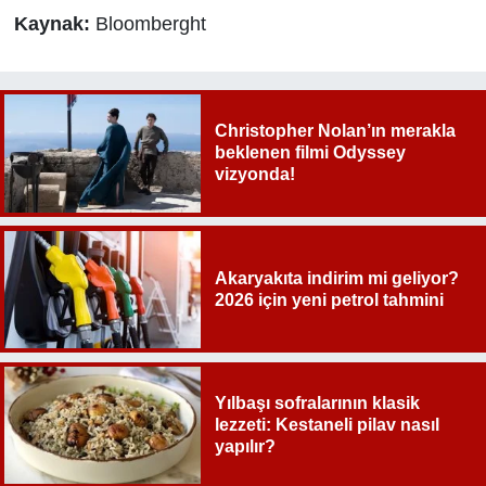
Kaynak:
Bloomberght
Christopher Nolan’ın merakla
beklenen filmi Odyssey
vizyonda!
Akaryakıta indirim mi geliyor?
2026 için yeni petrol tahmini
Yılbaşı sofralarının klasik
lezzeti: Kestaneli pilav nasıl
yapılır?