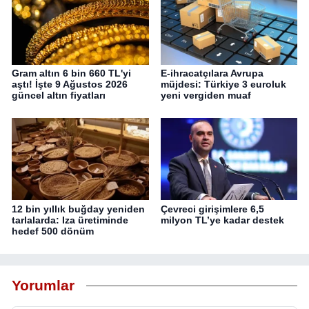
Gram altın 6 bin 660 TL'yi
E-ihracatçılara Avrupa
aştı! İşte 9 Ağustos 2026
müjdesi: Türkiye 3 euroluk
güncel altın fiyatları
yeni vergiden muaf
12 bin yıllık buğday yeniden
Çevreci girişimlere 6,5
tarlalarda: Iza üretiminde
milyon TL’ye kadar destek
hedef 500 dönüm
Yorumlar