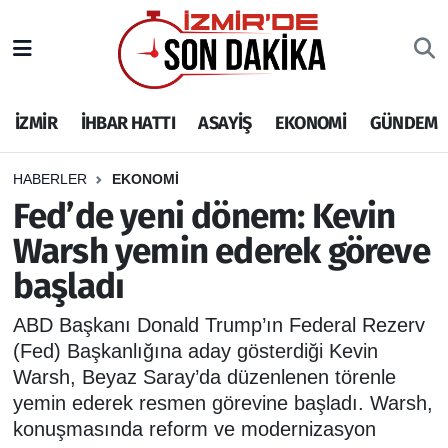
İZMİR
İzmir Nöbetçi Eczaneler
İZMİR
İHBAR HATTI
ASAYİŞ
EKONOMİ
GÜNDEM
İHBAR HATTI
İzmir Hava Durumu
DEPREM
İzmir Namaz Vakitleri
HABERLER
EKONOMİ
Fed’de yeni dönem: Kevin
GENEL
İzmir Trafik Yoğunluk Haritası
Warsh yemin ederek göreve
başladı
EKONOMİ
Puan Durumu ve Fikstür
ABD Başkanı Donald Trump’ın Federal Rezerv
SİYASET
Tüm Manşetler
(Fed) Başkanlığına aday gösterdiği Kevin
Warsh, Beyaz Saray’da düzenlenen törenle
SPOR
Son Dakika Haberleri
yemin ederek resmen görevine başladı. Warsh,
konuşmasında reform ve modernizasyon
ASAYİŞ
Haber Arşivi