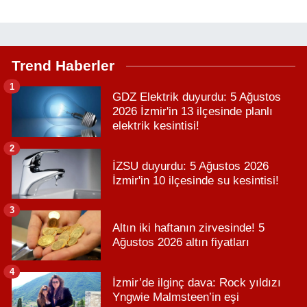
Trend Haberler
1
GDZ Elektrik duyurdu: 5 Ağustos
2026 İzmir'in 13 ilçesinde planlı
elektrik kesintisi!
2
İZSU duyurdu: 5 Ağustos 2026
İzmir'in 10 ilçesinde su kesintisi!
3
Altın iki haftanın zirvesinde! 5
Ağustos 2026 altın fiyatları
4
İzmir’de ilginç dava: Rock yıldızı
Yngwie Malmsteen’in eşi