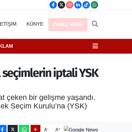
LETİŞİM
KÜNYE
CANLI YAYIN
EKLAM
 seçimlerin iptali YSK
kat çeken bir gelişme yaşandı.
üksek Seçim Kurulu’na (YSK)
-
+
A
A