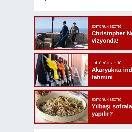
EDITÖRÜN SEÇTIĞI
Christopher N
vizyonda!
EDITÖRÜN SEÇTIĞI
Akaryakıta ind
tahmini
EDITÖRÜN SEÇTIĞI
Yılbaşı sofrala
yapılır?