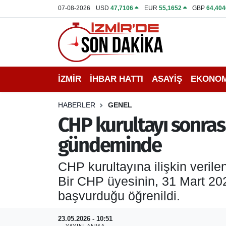
07-08-2026
USD
47,7106
EUR
55,1652
GBP
64,404
İZMİR
İzmir Nöbetçi Eczaneler
İHBAR HATTI
İzmir Hava Durumu
İZMİR
İHBAR HATTI
ASAYİŞ
EKONOM
DEPREM
İzmir Namaz Vakitleri
HABERLER
GENEL
GENEL
İzmir Trafik Yoğunluk Haritası
CHP kurultayı sonrası
gündeminde
EKONOMİ
Puan Durumu ve Fikstür
CHP kurultayına ilişkin verile
SİYASET
Tüm Manşetler
Bir CHP üyesinin, 31 Mart 202
SPOR
Son Dakika Haberleri
başvurduğu öğrenildi.
ASAYİŞ
Haber Arşivi
23.05.2026 - 10:51
YAYINLANMA