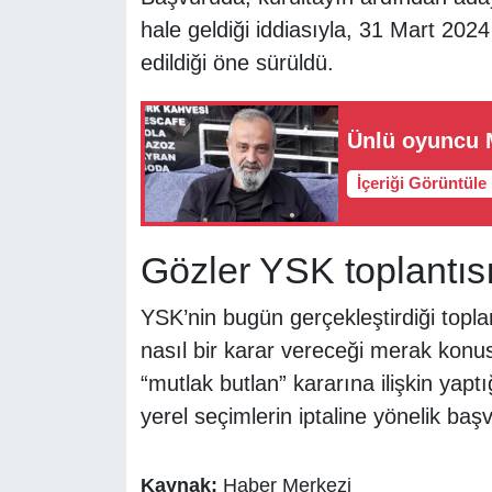
hale geldiği iddiasıyla, 31 Mart 2024 
edildiği öne sürüldü.
Ünlü oyuncu M
İçeriği Görüntüle
Gözler YSK toplantıs
YSK’nin bugün gerçekleştirdiği topl
nasıl bir karar vereceği merak kon
“mutlak butlan” kararına ilişkin yap
yerel seçimlerin iptaline yönelik ba
Kaynak:
Haber Merkezi