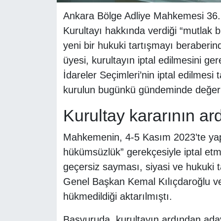
Ankara Bölge Adliye Mahkemesi 36. 
Kurultayı hakkında verdiği “mutlak b
yeni bir hukuki tartışmayı beraberind
üyesi, kurultayın iptal edilmesini g
İdareler Seçimleri’nin iptal edilmes
kurulun bugünkü gündeminde değerlend
Kurultay kararının a
Mahkemenin, 4-5 Kasım 2023’te yapı
hükümsüzlük” gerekçesiyle iptal etme
geçersiz sayması, siyasi ve hukuki ta
Genel Başkan Kemal Kılıçdaroğlu v
hükmedildiği aktarılmıştı.
Başvuruda, kurultayın ardından aday