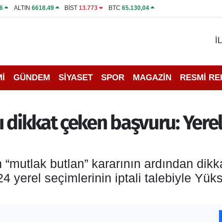
6
ALTIN
6618.49
BİST
13.773
BTC
65.130,04
İ
İ
GÜNDEM
SİYASET
SPOR
MAGAZİN
RESMİ R
 dikkat çeken başvuru: Yerel
n “mutlak butlan” kararının ardından dik
4 yerel seçimlerinin iptali talebiyle Y