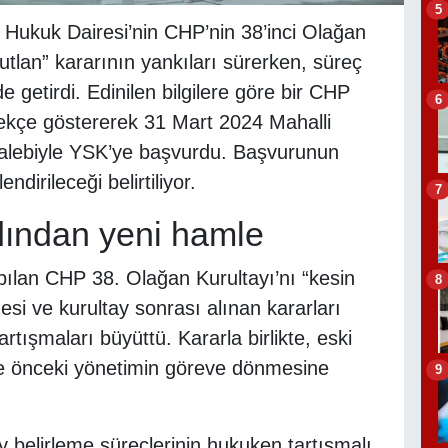
5
Hukuk Dairesi’nin CHP’nin 38’inci Olağan
utlan” kararının yankıları sürerken, süreç
e getirdi. Edinilen bilgilere göre bir CHP
6
erekçe göstererek 31 Mart 2024 Mahalli
i talebiyle YSK’ye başvurdu. Başvurunun
irileceği belirtiliyor.
7
rdından yeni hamle
lan CHP 38. Olağan Kurultayı’nı “kesin
8
si ve kurultay sonrası alınan kararları
rtışmaları büyüttü. Kararla birlikte, eski
e önceki yönetimin göreve dönmesine
9
 belirleme süreçlerinin hukuken tartışmalı