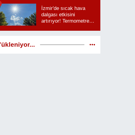
saatlere dikkat
İzmir'de sıcak hava
dalgası etkisini
artırıyor! Termometreler
38 dereceyi görecek
ükleniyor...