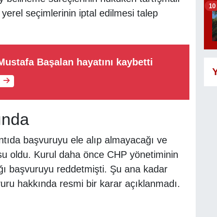
10
yerel seçimlerinin iptal edilmesi talep
ustafa Başalan hayatını kaybetti
Y
ında
antıda başvuruyu ele alıp almayacağı ve
usu oldu. Kurul daha önce CHP yönetiminin
tığı başvuruyu reddetmişti. Şu ana kadar
şvuru hakkında resmi bir karar açıklanmadı.