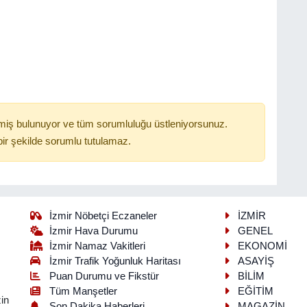
miş bulunuyor ve tüm sorumluluğu üstleniyorsunuz.
ir şekilde sorumlu tutulamaz.
İzmir Nöbetçi Eczaneler
İZMİR
İzmir Hava Durumu
GENEL
İzmir Namaz Vakitleri
EKONOMİ
İzmir Trafik Yoğunluk Haritası
ASAYİŞ
Puan Durumu ve Fikstür
BİLİM
Tüm Manşetler
EĞİTİM
in
Son Dakika Haberleri
MAGAZİN