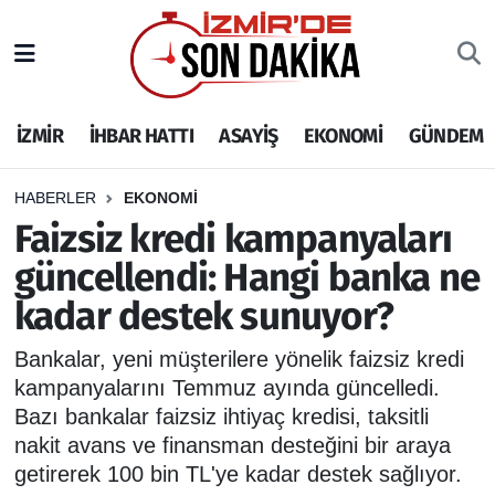
İZMİR
İzmir Nöbetçi Eczaneler
İZMİR
İHBAR HATTI
ASAYİŞ
EKONOMİ
GÜNDEM
İHBAR HATTI
İzmir Hava Durumu
DEPREM
İzmir Namaz Vakitleri
HABERLER
EKONOMİ
Faizsiz kredi kampanyaları
GENEL
İzmir Trafik Yoğunluk Haritası
güncellendi: Hangi banka ne
kadar destek sunuyor?
EKONOMİ
Puan Durumu ve Fikstür
Bankalar, yeni müşterilere yönelik faizsiz kredi
SİYASET
Tüm Manşetler
kampanyalarını Temmuz ayında güncelledi.
Bazı bankalar faizsiz ihtiyaç kredisi, taksitli
SPOR
Son Dakika Haberleri
nakit avans ve finansman desteğini bir araya
getirerek 100 bin TL'ye kadar destek sağlıyor.
ASAYİŞ
Haber Arşivi