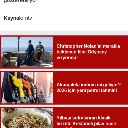
Kaynak:
ntv
Christopher Nolan’ın merakla
beklenen filmi Odyssey
vizyonda!
Akaryakıta indirim mi geliyor?
2026 için yeni petrol tahmini
Yılbaşı sofralarının klasik
lezzeti: Kestaneli pilav nasıl