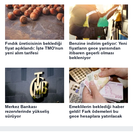
Fındık üreticisinin beklediği
Benzine indirim geliyor: Yeni
fiyat açıklandı: İşte TMO'nun
fiyatların gece yarısından
yeni alım tarifesi
itibaren geçerli olması
bekleniyor
Merkez Bankası
Emeklilerin beklediği haber
rezervlerinde yükseliş
geldi! Fark ödemeleri bu
sürüyor
gece hesaplara yatırılacak