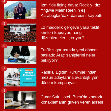
4
İzmir’de ilginç dava: Rock yıldızı
Yngwie Malmsteen’in eşi
Karabağlar’daki dairesini kaybetti
5
12 maddelik çerçeve yasa teklifi
kimleri kapsıyor, hangi
düzenlemeleri içeriyor?
6
Trafik sigortasında yeni dönem
başladı: Araç sahiplerini neler
bekliyor?
7
Radikal Eğitim Kurumları'ndan
mezun adaylarına avantajlı yeni
dönem kampanyası
8
Çınar Suit Hotel, Buca'da konforlu
konaklamanın güven veren adresi