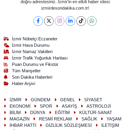
doğru adrestesiniz. İzmir'in en etkili haber sitesi
izmirdesondakika.com.tr!
İzmir Nöbetçi Eczaneler
İzmir Hava Durumu
İzmir Namaz Vakitleri
İzmir Trafik Yoğunluk Haritası
Puan Durumu ve Fikstür
Tüm Manşetler
Son Dakika Haberleri
Haber Arşivi
İZMİR
GÜNDEM
GENEL
SİYASET
EKONOMİ
SPOR
ASAYİŞ
ASTROLOJİ
BİLİM
DÜNYA
EĞİTİM
KÜLTÜR-SANAT
MAGAZİN
RESMİ REKLAM
SAĞLIK
YAŞAM
İHBAR HATTI
GİZLİLİK SÖZLEŞMESİ
İLETİŞİM