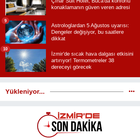
Çınar Suit Hotel, Buca'da konforlu
konaklamanın güven veren adresi
9
Astrologlardan 5 Ağustos uyarısı:
Dengeler değişiyor, bu saatlere
dikkat
10
İzmir'de sıcak hava dalgası etkisini
artırıyor! Termometreler 38
dereceyi görecek
Yükleniyor...