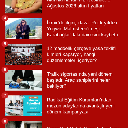
Ağustos 2026 altın fiyatları
4
İzmir’de ilginç dava: Rock yıldızı
Yngwie Malmsteen’in eşi
Karabağlar’daki dairesini kaybetti
5
12 maddelik çerçeve yasa teklifi
kimleri kapsıyor, hangi
düzenlemeleri içeriyor?
6
Trafik sigortasında yeni dönem
başladı: Araç sahiplerini neler
bekliyor?
7
Radikal Eğitim Kurumları'ndan
mezun adaylarına avantajlı yeni
dönem kampanyası
8