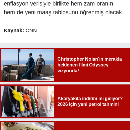
enflasyon verisiyle birlikte hem zam oranını
hem de yeni maaş tablosunu öğrenmiş olacak.
Kaynak:
CNN
Christopher Nolan’ın merakla
beklenen filmi Odyssey
vizyonda!
Akaryakıta indirim mi geliyor?
2026 için yeni petrol tahmini