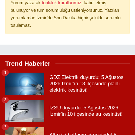
Yorum yazarak
topluluk kurallarımızı
kabul etmiş
bulunuyor ve tüm sorumluluğu üstleniyorsunuz. Yazılan
yorumlardan İzmir’de Son Dakika hiçbir şekilde sorumlu
tutulamaz.
Trend Haberler
1
GDZ Elektrik duyurdu: 5 Ağustos
2026 İzmir'in 13 ilçesinde planlı
elektrik kesintisi!
2
İZSU duyurdu: 5 Ağustos 2026
İzmir'in 10 ilçesinde su kesintisi!
3
Altın iki haftanın zirvesinde! 5