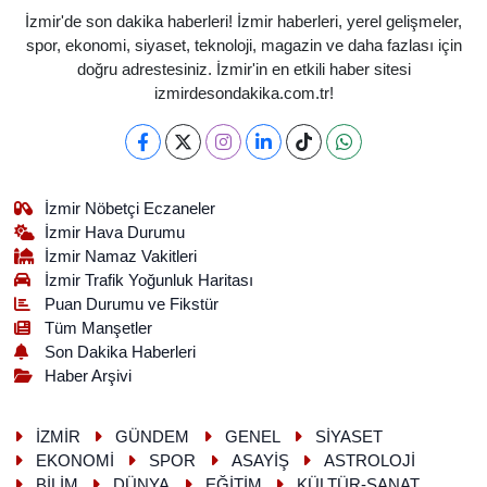
İzmir'de son dakika haberleri! İzmir haberleri, yerel gelişmeler,
spor, ekonomi, siyaset, teknoloji, magazin ve daha fazlası için
doğru adrestesiniz. İzmir'in en etkili haber sitesi
izmirdesondakika.com.tr!
İzmir Nöbetçi Eczaneler
İzmir Hava Durumu
İzmir Namaz Vakitleri
İzmir Trafik Yoğunluk Haritası
Puan Durumu ve Fikstür
Tüm Manşetler
Son Dakika Haberleri
Haber Arşivi
İZMİR
GÜNDEM
GENEL
SİYASET
EKONOMİ
SPOR
ASAYİŞ
ASTROLOJİ
BİLİM
DÜNYA
EĞİTİM
KÜLTÜR-SANAT