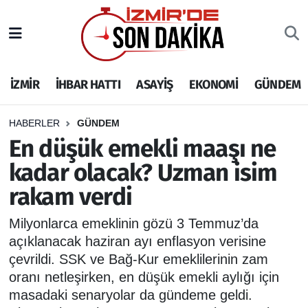
İZMİR
İzmir Nöbetçi Eczaneler
İZMİR
İHBAR HATTI
ASAYİŞ
EKONOMİ
GÜNDEM
İHBAR HATTI
İzmir Hava Durumu
DEPREM
İzmir Namaz Vakitleri
HABERLER
GÜNDEM
En düşük emekli maaşı ne
GENEL
İzmir Trafik Yoğunluk Haritası
kadar olacak? Uzman isim
rakam verdi
EKONOMİ
Puan Durumu ve Fikstür
Milyonlarca emeklinin gözü 3 Temmuz’da
SİYASET
Tüm Manşetler
açıklanacak haziran ayı enflasyon verisine
çevrildi. SSK ve Bağ-Kur emeklilerinin zam
SPOR
Son Dakika Haberleri
oranı netleşirken, en düşük emekli aylığı için
masadaki senaryolar da gündeme geldi.
ASAYİŞ
Haber Arşivi