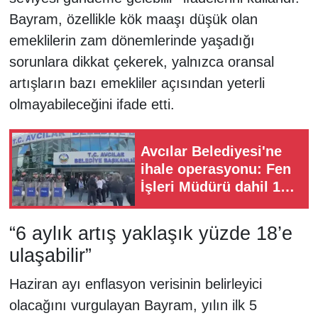
Bayram, özellikle kök maaşı düşük olan
emeklilerin zam dönemlerinde yaşadığı
sorunlara dikkat çekerek, yalnızca oransal
artışların bazı emekliler açısından yeterli
olmayabileceğini ifade etti.
Avcılar Belediyesi'ne
ihale operasyonu: Fen
İşleri Müdürü dahil 13
kişi gözaltında
“6 aylık artış yaklaşık yüzde 18’e
ulaşabilir”
Haziran ayı enflasyon verisinin belirleyici
olacağını vurgulayan Bayram, yılın ilk 5