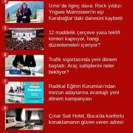
4
İzmir’de ilginç dava: Rock yıldızı
Yngwie Malmsteen’in eşi
Karabağlar’daki dairesini kaybetti
5
12 maddelik çerçeve yasa teklifi
kimleri kapsıyor, hangi
düzenlemeleri içeriyor?
6
Trafik sigortasında yeni dönem
başladı: Araç sahiplerini neler
bekliyor?
7
Radikal Eğitim Kurumları'ndan
mezun adaylarına avantajlı yeni
dönem kampanyası
8
Çınar Suit Hotel, Buca'da konforlu
konaklamanın güven veren adresi