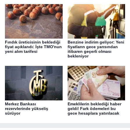
Fındık üreticisinin beklediği
Benzine indirim geliyor: Yeni
fiyat açıklandı: İşte TMO'nun
fiyatların gece yarısından
yeni alım tarifesi
itibaren geçerli olması
bekleniyor
Merkez Bankası
Emeklilerin beklediği haber
rezervlerinde yükseliş
geldi! Fark ödemeleri bu
sürüyor
gece hesaplara yatırılacak