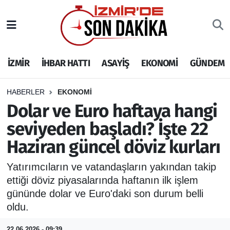
İZMİR
İzmir Nöbetçi Eczaneler
İZMİR
İHBAR HATTI
ASAYİŞ
EKONOMİ
GÜNDEM
İHBAR HATTI
İzmir Hava Durumu
DEPREM
İzmir Namaz Vakitleri
HABERLER
EKONOMİ
Dolar ve Euro haftaya hangi
GENEL
İzmir Trafik Yoğunluk Haritası
seviyeden başladı? İşte 22
Haziran güncel döviz kurları
EKONOMİ
Puan Durumu ve Fikstür
Yatırımcıların ve vatandaşların yakından takip
SİYASET
Tüm Manşetler
ettiği döviz piyasalarında haftanın ilk işlem
gününde dolar ve Euro'daki son durum belli
SPOR
Son Dakika Haberleri
oldu.
ASAYİŞ
Haber Arşivi
22.06.2026 - 09:39