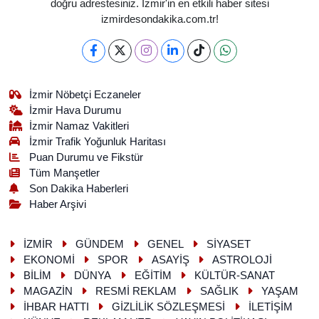
doğru adrestesiniz. İzmir'in en etkili haber sitesi
izmirdesondakika.com.tr!
İzmir Nöbetçi Eczaneler
İzmir Hava Durumu
İzmir Namaz Vakitleri
İzmir Trafik Yoğunluk Haritası
Puan Durumu ve Fikstür
Tüm Manşetler
Son Dakika Haberleri
Haber Arşivi
İZMİR
GÜNDEM
GENEL
SİYASET
EKONOMİ
SPOR
ASAYİŞ
ASTROLOJİ
BİLİM
DÜNYA
EĞİTİM
KÜLTÜR-SANAT
MAGAZİN
RESMİ REKLAM
SAĞLIK
YAŞAM
İHBAR HATTI
GİZLİLİK SÖZLEŞMESİ
İLETİŞİM