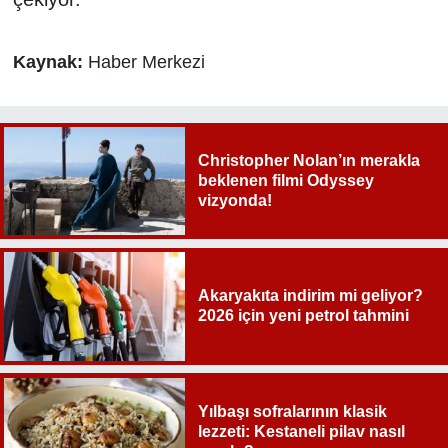
Kaynak:
Haber Merkezi
Christopher Nolan’ın merakla
beklenen filmi Odyssey
vizyonda!
Akaryakıta indirim mi geliyor?
2026 için yeni petrol tahmini
Yılbaşı sofralarının klasik
lezzeti: Kestaneli pilav nasıl