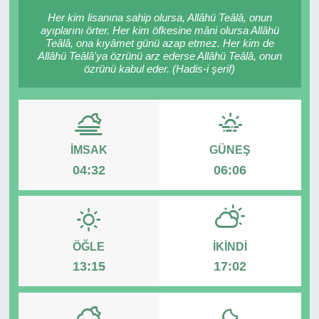
Her kim lisanına sahip olursa, Allâhü Teâlâ, onun
RESMİ REKLAM
ayıplarını örter. Her kim öfkesine mâni olursa Allâhü
Teâlâ, ona kıyâmet günü azap etmez. Her kim de
Allâhü Teâlâ'ya özrünü arz ederse Allâhü Teâlâ, onun
özrünü kabul eder. (Hadis-i şerif)
İMSAK
GÜNEŞ
04:32
06:06
ÖĞLE
İKINDI
13:15
17:02