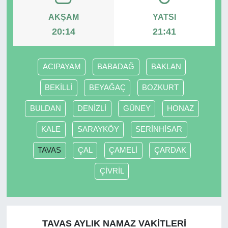
AKŞAM
YATSI
20:14
21:41
ACIPAYAM
BABADAĞ
BAKLAN
BEKİLLİ
BEYAĞAÇ
BOZKURT
BULDAN
DENİZLİ
GÜNEY
HONAZ
KALE
SARAYKÖY
SERİNHİSAR
TAVAS
ÇAL
ÇAMELİ
ÇARDAK
ÇİVRİL
TAVAS AYLIK NAMAZ VAKITLERI