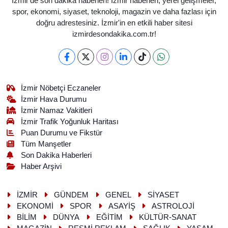
İzmir'de son dakika haberleri! İzmir haberleri, yerel gelişmeler,
spor, ekonomi, siyaset, teknoloji, magazin ve daha fazlası için
doğru adrestesiniz. İzmir'in en etkili haber sitesi
izmirdesondakika.com.tr!
İzmir Nöbetçi Eczaneler
İzmir Hava Durumu
İzmir Namaz Vakitleri
İzmir Trafik Yoğunluk Haritası
Puan Durumu ve Fikstür
Tüm Manşetler
Son Dakika Haberleri
Haber Arşivi
İZMİR
GÜNDEM
GENEL
SİYASET
EKONOMİ
SPOR
ASAYİŞ
ASTROLOJİ
BİLİM
DÜNYA
EĞİTİM
KÜLTÜR-SANAT