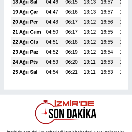
18 Ağu Sal
04:46
06:15
13:13
16:57
20:01
19 Ağu Çar
04:47
06:16
13:13
16:57
19:59
20 Ağu Per
04:48
06:17
13:12
16:56
19:58
21 Ağu Cum
04:50
06:17
13:12
16:55
19:57
22 Ağu Cts
04:51
06:18
13:12
16:55
19:55
23 Ağu Paz
04:52
06:19
13:12
16:54
19:54
24 Ağu Pts
04:53
06:20
13:11
16:53
19:53
25 Ağu Sal
04:54
06:21
13:11
16:53
19:51