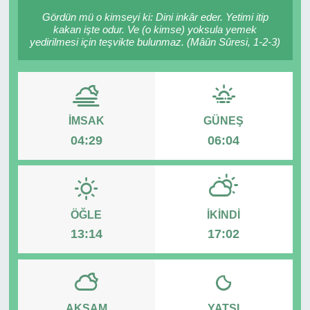
Gördün mü o kimseyi ki: Dini inkâr eder. Yetimi itip
RESMİ REKLAM
kakan işte odur. Ve (o kimse) yoksula yemek
yedirilmesi için teşvikte bulunmaz. (Mâûn Sûresi, 1-2-3)
İMSAK
GÜNEŞ
04:29
06:04
ÖĞLE
İKINDI
13:14
17:02
AKŞAM
YATSI