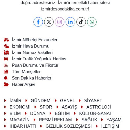
doğru adrestesiniz. İzmir'in en etkili haber sitesi
izmirdesondakika.com.tr!
İzmir Nöbetçi Eczaneler
İzmir Hava Durumu
İzmir Namaz Vakitleri
İzmir Trafik Yoğunluk Haritası
Puan Durumu ve Fikstür
Tüm Manşetler
Son Dakika Haberleri
Haber Arşivi
İZMİR
GÜNDEM
GENEL
SİYASET
EKONOMİ
SPOR
ASAYİŞ
ASTROLOJİ
BİLİM
DÜNYA
EĞİTİM
KÜLTÜR-SANAT
MAGAZİN
RESMİ REKLAM
SAĞLIK
YAŞAM
İHBAR HATTI
GİZLİLİK SÖZLEŞMESİ
İLETİŞİM