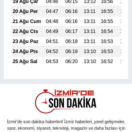
19 Ağu Çar
04:46
06:15
13:12
16:56
19:59
20 Ağu Per
04:47
06:16
13:11
16:55
19:57
21 Ağu Cum
04:48
06:16
13:11
16:55
19:56
22 Ağu Cts
04:49
06:17
13:11
16:54
19:55
23 Ağu Paz
04:51
06:18
13:11
16:53
19:53
24 Ağu Pts
04:52
06:19
13:10
16:53
19:52
25 Ağu Sal
04:53
06:20
13:10
16:52
19:51
İzmir'de son dakika haberleri! İzmir haberleri, yerel gelişmeler,
spor, ekonomi, siyaset, teknoloji, magazin ve daha fazlası için