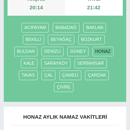
20:14
21:42
ACIPAYAM
BABADAĞ
BAKLAN
BEKİLLİ
BEYAĞAÇ
BOZKURT
BULDAN
DENİZLİ
GÜNEY
HONAZ
KALE
SARAYKÖY
SERİNHİSAR
TAVAS
ÇAL
ÇAMELİ
ÇARDAK
ÇİVRİL
HONAZ AYLIK NAMAZ VAKITLERI