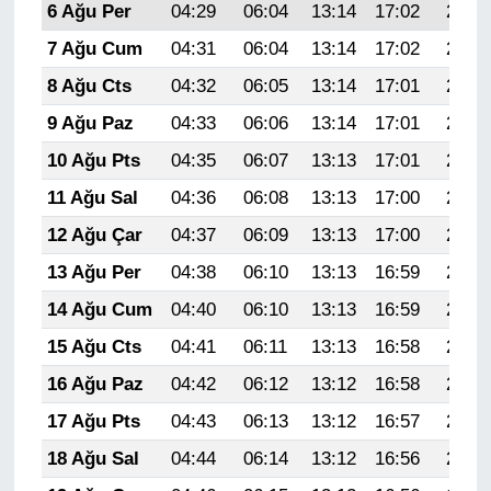
6 Ağu Per
04:29
06:04
13:14
17:02
20:14
7 Ağu Cum
04:31
06:04
13:14
17:02
20:13
8 Ağu Cts
04:32
06:05
13:14
17:01
20:12
9 Ağu Paz
04:33
06:06
13:14
17:01
20:11
10 Ağu Pts
04:35
06:07
13:13
17:01
20:10
11 Ağu Sal
04:36
06:08
13:13
17:00
20:09
12 Ağu Çar
04:37
06:09
13:13
17:00
20:08
13 Ağu Per
04:38
06:10
13:13
16:59
20:06
14 Ağu Cum
04:40
06:10
13:13
16:59
20:05
15 Ağu Cts
04:41
06:11
13:13
16:58
20:04
16 Ağu Paz
04:42
06:12
13:12
16:58
20:03
17 Ağu Pts
04:43
06:13
13:12
16:57
20:01
18 Ağu Sal
04:44
06:14
13:12
16:56
20:00