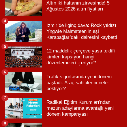
Altın iki haftanın zirvesinde! 5
Ağustos 2026 altın fiyatları
4
İzmir’de ilginç dava: Rock yıldızı
Yngwie Malmsteen’in eşi
Karabağlar’daki dairesini kaybetti
5
12 maddelik çerçeve yasa teklifi
kimleri kapsıyor, hangi
düzenlemeleri içeriyor?
6
Trafik sigortasında yeni dönem
başladı: Araç sahiplerini neler
bekliyor?
7
Radikal Eğitim Kurumları'ndan
mezun adaylarına avantajlı yeni
dönem kampanyası
8