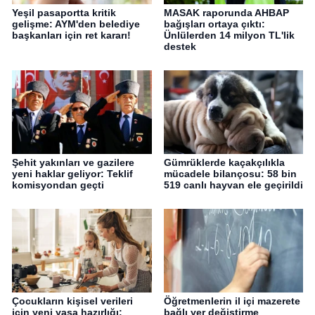
Yeşil pasaportta kritik
MASAK raporunda AHBAP
gelişme: AYM'den belediye
bağışları ortaya çıktı:
başkanları için ret kararı!
Ünlülerden 14 milyon TL'lik
destek
Şehit yakınları ve gazilere
Gümrüklerde kaçakçılıkla
yeni haklar geliyor: Teklif
mücadele bilançosu: 58 bin
komisyondan geçti
519 canlı hayvan ele geçirildi
Çocukların kişisel verileri
Öğretmenlerin il içi mazerete
için yeni yasa hazırlığı:
bağlı yer değiştirme