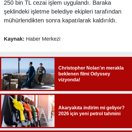
250 bin TL cezai işlem uygulandı. Baraka
şeklindeki işletme belediye ekipleri tarafından
mühürlendikten sonra kapatılarak kaldırıldı.
Kaynak:
Haber Merkezi
Christopher Nolan’ın merakla
beklenen filmi Odyssey
vizyonda!
Akaryakıta indirim mi geliyor?
2026 için yeni petrol tahmini