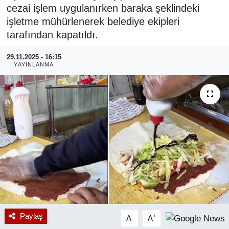
cezai işlem uygulanırken baraka şeklindeki
RESMİ REKLAM
işletme mühürlenerek belediye ekipleri
tarafından kapatıldı.
29.11.2025 - 16:15
YAYINLANMA
Paylaş
-
+
A
A