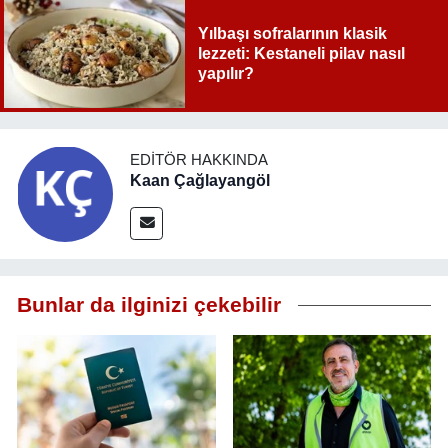
Yılbaşı sofralarının klasik
lezzeti: Kestaneli pilav nasıl
yapılır?
EDITÖR HAKKINDA
Kaan Çağlayangöl
Bunlar da ilginizi çekebilir