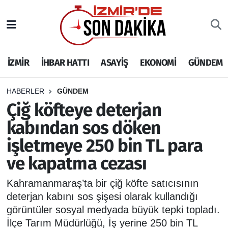
İZMİR
İzmir Nöbetçi Eczaneler
İZMİR
İHBAR HATTI
ASAYİŞ
EKONOMİ
GÜNDEM
İHBAR HATTI
İzmir Hava Durumu
DEPREM
İzmir Namaz Vakitleri
HABERLER
GÜNDEM
Çiğ köfteye deterjan
GENEL
İzmir Trafik Yoğunluk Haritası
kabından sos döken
işletmeye 250 bin TL para
EKONOMİ
Puan Durumu ve Fikstür
ve kapatma cezası
SİYASET
Tüm Manşetler
Kahramanmaraş’ta bir çiğ köfte satıcısının
SPOR
Son Dakika Haberleri
deterjan kabını sos şişesi olarak kullandığı
görüntüler sosyal medyada büyük tepki topladı.
ASAYİŞ
Haber Arşivi
İlçe Tarım Müdürlüğü, İş yerine 250 bin TL