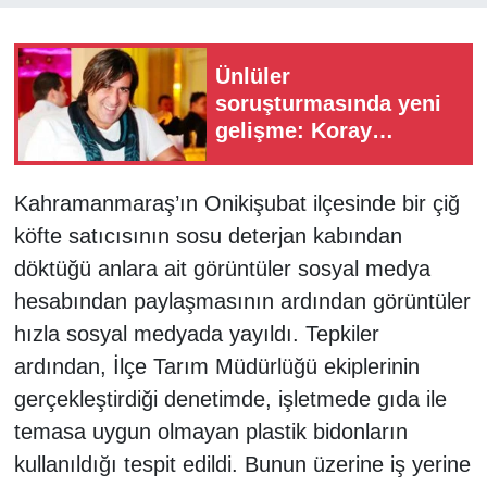
Ünlüler
soruşturmasında yeni
gelişme: Koray
Beşli'nin dijital
materyallerinde
Kahramanmaraş’ın Onikişubat ilçesinde bir çiğ
istismar iddiası
köfte satıcısının sosu deterjan kabından
döktüğü anlara ait görüntüler sosyal medya
hesabından paylaşmasının ardından görüntüler
hızla sosyal medyada yayıldı. Tepkiler
ardından, İlçe Tarım Müdürlüğü ekiplerinin
gerçekleştirdiği denetimde, işletmede gıda ile
temasa uygun olmayan plastik bidonların
kullanıldığı tespit edildi. Bunun üzerine iş yerine