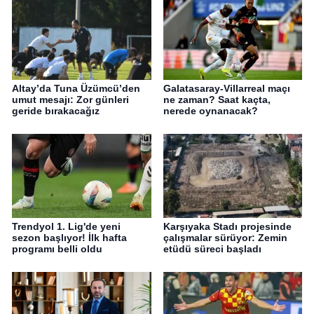
Altay’da Tuna Üzümcü’den
Galatasaray-Villarreal maçı
umut mesajı: Zor günleri
ne zaman? Saat kaçta,
geride bırakacağız
nerede oynanacak?
Trendyol 1. Lig'de yeni
Karşıyaka Stadı projesinde
sezon başlıyor! İlk hafta
çalışmalar sürüyor: Zemin
programı belli oldu
etüdü süreci başladı