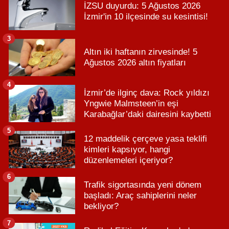
İZSU duyurdu: 5 Ağustos 2026
İzmir'in 10 ilçesinde su kesintisi!
3
Altın iki haftanın zirvesinde! 5
Ağustos 2026 altın fiyatları
4
İzmir’de ilginç dava: Rock yıldızı
Yngwie Malmsteen’in eşi
Karabağlar’daki dairesini kaybetti
5
12 maddelik çerçeve yasa teklifi
kimleri kapsıyor, hangi
düzenlemeleri içeriyor?
6
Trafik sigortasında yeni dönem
başladı: Araç sahiplerini neler
bekliyor?
7