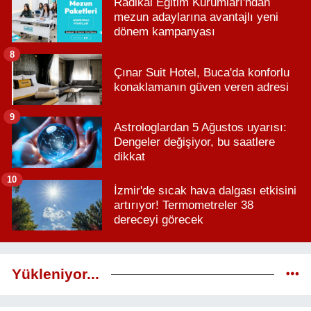
Radikal Eğitim Kurumları'ndan
mezun adaylarına avantajlı yeni
dönem kampanyası
8
Çınar Suit Hotel, Buca'da konforlu
konaklamanın güven veren adresi
9
Astrologlardan 5 Ağustos uyarısı:
Dengeler değişiyor, bu saatlere
dikkat
10
İzmir'de sıcak hava dalgası etkisini
artırıyor! Termometreler 38
dereceyi görecek
Yükleniyor...