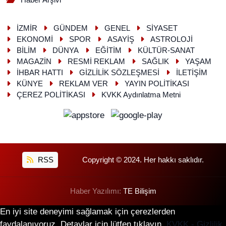
Haber Arşivi
İZMİR
GÜNDEM
GENEL
SİYASET
EKONOMİ
SPOR
ASAYİŞ
ASTROLOJİ
BİLİM
DÜNYA
EĞİTİM
KÜLTÜR-SANAT
MAGAZİN
RESMİ REKLAM
SAĞLIK
YAŞAM
İHBAR HATTI
GİZLİLİK SÖZLEŞMESİ
İLETİŞİM
KÜNYE
REKLAM VER
YAYIN POLİTİKASI
ÇEREZ POLİTİKASI
KVKK Aydınlatma Metni
RSS
Copyright © 2024. Her hakkı saklıdır.
Haber Yazılımı:
TE Bilişim
En iyi site deneyimi sağlamak için çerezlerden
faydalanıyoruz. Detaylar için lütfen tıklayın.
KVKK - Gizlilik