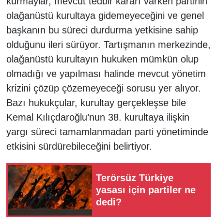
kurmaylar, mevcut tedbir kararı varken partinin
olağanüstü kurultaya gidemeyeceğini ve genel
başkanın bu süreci durdurma yetkisine sahip
olduğunu ileri sürüyor. Tartışmanın merkezinde,
olağanüstü kurultayın hukuken mümkün olup
olmadığı ve yapılması halinde mevcut yönetim
krizini çözüp çözemeyeceği sorusu yer alıyor.
Bazı hukukçular, kurultay gerçekleşse bile
Kemal Kılıçdaroğlu’nun 38. kurultaya ilişkin
yargı süreci tamamlanmadan parti yönetiminde
etkisini sürdürebileceğini belirtiyor.
Terörsüz Türkiye
yasası için partiler ne
dedi?