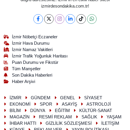
izmirdesondakika.com.tr!
İzmir Nöbetçi Eczaneler
İzmir Hava Durumu
İzmir Namaz Vakitleri
İzmir Trafik Yoğunluk Haritası
Puan Durumu ve Fikstür
Tüm Manşetler
Son Dakika Haberleri
Haber Arşivi
İZMİR
GÜNDEM
GENEL
SİYASET
EKONOMİ
SPOR
ASAYİŞ
ASTROLOJİ
BİLİM
DÜNYA
EĞİTİM
KÜLTÜR-SANAT
MAGAZİN
RESMİ REKLAM
SAĞLIK
YAŞAM
İHBAR HATTI
GİZLİLİK SÖZLEŞMESİ
İLETİŞİM
KÜNYE
REKLAM VER
YAYIN POLİTİKASI