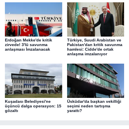
Erdoğan Mekke'de kritik
Türkiye, Suudi Arabistan ve
zirvede! 3'lü savunma
Pakistan'dan kritik savunma
anlaşması İmzalanacak
hamlesi: Cidde'de ortak
anlaşma imzalanıyor
Kuşadası Belediyesi'ne
Üsküdar'da başkan vekilliği
üçüncü dalga operasyon: 15
seçimi neden tartışma
gözaltı
yarattı?