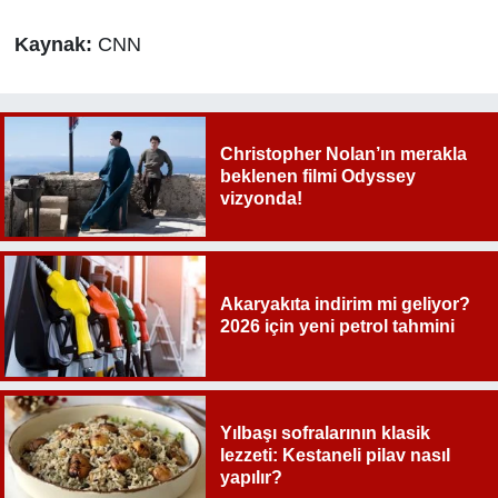
Kaynak:
CNN
Christopher Nolan’ın merakla
beklenen filmi Odyssey
vizyonda!
Akaryakıta indirim mi geliyor?
2026 için yeni petrol tahmini
Yılbaşı sofralarının klasik
lezzeti: Kestaneli pilav nasıl
yapılır?