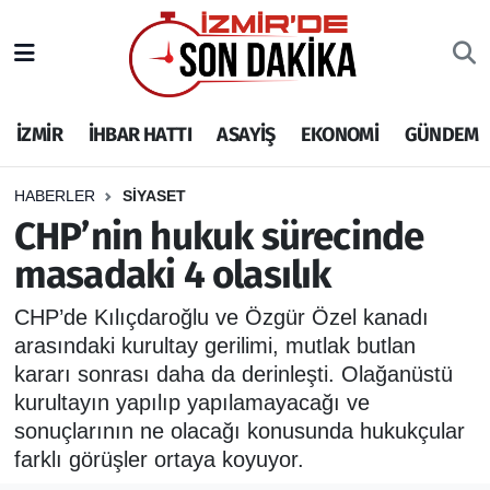
İZMİR
İzmir Nöbetçi Eczaneler
İZMİR
İHBAR HATTI
ASAYİŞ
EKONOMİ
GÜNDEM
İHBAR HATTI
İzmir Hava Durumu
DEPREM
İzmir Namaz Vakitleri
HABERLER
SİYASET
CHP’nin hukuk sürecinde
GENEL
İzmir Trafik Yoğunluk Haritası
masadaki 4 olasılık
EKONOMİ
Puan Durumu ve Fikstür
CHP’de Kılıçdaroğlu ve Özgür Özel kanadı
arasındaki kurultay gerilimi, mutlak butlan
SİYASET
Tüm Manşetler
kararı sonrası daha da derinleşti. Olağanüstü
kurultayın yapılıp yapılamayacağı ve
SPOR
Son Dakika Haberleri
sonuçlarının ne olacağı konusunda hukukçular
farklı görüşler ortaya koyuyor.
ASAYİŞ
Haber Arşivi