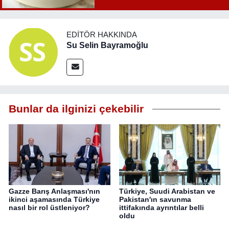
EDITÖR HAKKINDA
Su Selin Bayramoğlu
Bunlar da ilginizi çekebilir
Gazze Barış Anlaşması'nın
Türkiye, Suudi Arabistan ve
ikinci aşamasında Türkiye
Pakistan'ın savunma
nasıl bir rol üstleniyor?
ittifakında ayrıntılar belli
oldu