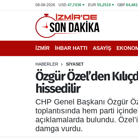
08-08-2026
USD
47,7436
EUR
55,2510
GBP
64,481
İZMİR
İzmir Nöbetçi Eczaneler
İHBAR HATTI
İzmir Hava Durumu
İZMİR
İHBAR HATTI
ASAYİŞ
EKONOM
DEPREM
İzmir Namaz Vakitleri
HABERLER
SİYASET
GENEL
İzmir Trafik Yoğunluk Haritası
Özgür Özel’den Kılıç
hissedilir
EKONOMİ
Puan Durumu ve Fikstür
CHP Genel Başkanı Özgür Özel,
SİYASET
Tüm Manşetler
toplantısında hem parti içinde
SPOR
Son Dakika Haberleri
açıklamalarda bulundu. Özel’i
damga vurdu.
ASAYİŞ
Haber Arşivi