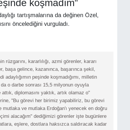
peşinde koşmadım”
ylığı tartışmalarına da değinen Özel,
ısını öncelediğini vurguladı.
n rüzgarını, kararlılığı, azmi görenler, kararı
er, başa gelince, kazanınca, başarınca şekil,
ndi adaylığımın peşinde koşmadığımı, milletin
ra da o darbe sonrası 15,5 milyonun oyuyla
attık, diplomasını yaktık, artık olamaz o"
ine, "Bu görevi her birimiz yapabiliriz, bu görevi
ve mutlaka ve mutlaka Erdoğan'ı yenecek en doğru
çimi alacağım" dediğimizi görenler işte bugünlere
latlara, eşlere, dostlara haksızca saldıracak kadar