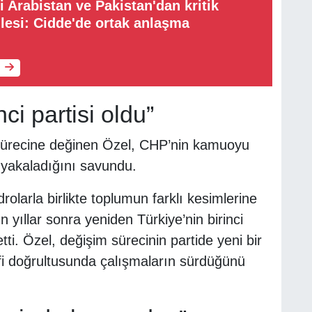
i Arabistan ve Pakistan'dan kritik
esi: Cidde'de ortak anlaşma
ci partisi oldu”
sürecine değinen Özel, CHP’nin kamuoyu
 yakaladığını savundu.
rolarla birlikte toplumun farklı kesimlerine
n yıllar sonra yeniden Türkiye’nin birinci
tti. Özel, değişim sürecinin partide yeni bir
efi doğrultusunda çalışmaların sürdüğünü