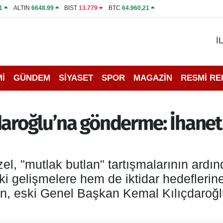
1
ALTIN
6648.99
BİST
13.779
BTC
64.960,21
İ
İ
GÜNDEM
SİYASET
SPOR
MAGAZİN
RESMİ R
daroğlu’na gönderme: İhanet 
 "mutlak butlan" tartışmalarının ardınd
ki gelişmelere hem de iktidar hedeflerine
n, eski Genel Başkan Kemal Kılıçdaroğlu