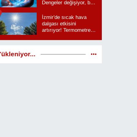
Dengeler değişiyor, bu
saatlere dikkat
İzmir'de sıcak hava
dalgası etkisini
artırıyor! Termometreler
38 dereceyi görecek
ükleniyor...