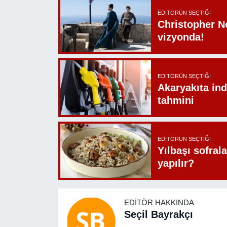
EDITÖRÜN SEÇTIĞI
Christopher N
vizyonda!
EDITÖRÜN SEÇTIĞI
Akaryakıta ind
tahmini
EDITÖRÜN SEÇTIĞI
Yılbaşı sofrala
yapılır?
EDITÖR HAKKINDA
Seçil Bayrakçı