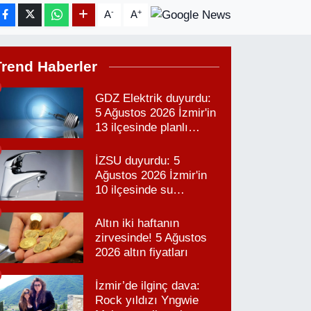
-
+
A
A
Trend Haberler
GDZ Elektrik duyurdu:
5 Ağustos 2026 İzmir'in
13 ilçesinde planlı
elektrik kesintisi!
İZSU duyurdu: 5
Ağustos 2026 İzmir'in
10 ilçesinde su
kesintisi!
Altın iki haftanın
zirvesinde! 5 Ağustos
2026 altın fiyatları
İzmir’de ilginç dava:
Rock yıldızı Yngwie