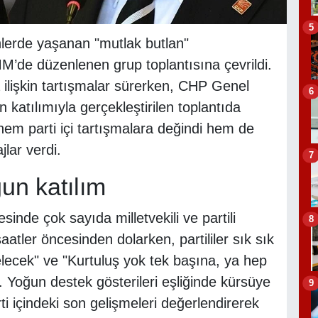
5
lerde yaşanan "mutlak butlan"
M’de düzenlenen grup toplantısına çevrildi.
 ilişkin tartışmalar sürerken, CHP Genel
6
 katılımıyla gerçekleştirilen toplantıda
em parti içi tartışmalara değindi hem de
lar verdi.
7
un katılım
nde çok sayıda milletvekili ve partili
8
aatler öncesinden dolarken, partililer sık sık
elecek" ve "Kurtuluş yok tek başına, ya hep
ı. Yoğun destek gösterileri eşliğinde kürsüye
9
 içindeki son gelişmeleri değerlendirerek