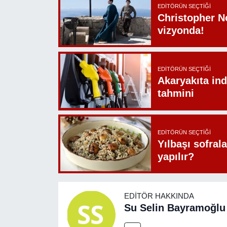
EDITÖRÜN SEÇTIĞI
Christopher N
vizyonda!
EDITÖRÜN SEÇTIĞI
Akaryakıta ind
tahmini
EDITÖRÜN SEÇTIĞI
Yılbaşı sofrala
yapılır?
EDITÖR HAKKINDA
Su Selin Bayramoğlu