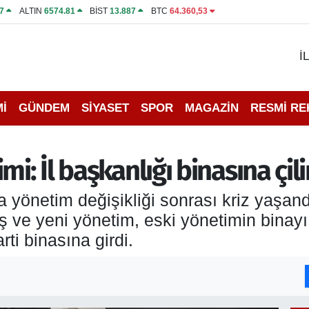
7
ALTIN
6574.81
BİST
13.887
BTC
64.360,53
İ
İ
GÜNDEM
SİYASET
SPOR
MAGAZİN
RESMİ R
i: İl başkanlığı binasına çilin
 yönetim değişikliği sonrası kriz yaşan
ş ve yeni yönetim, eski yönetimin binay
rti binasına girdi.