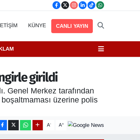
LETİŞİM
KÜNYE
CANLI YAYIN
EKLAM
girle girildi
dı. Genel Merkez tarafından
ı boşaltmaması üzerine polis
-
+
A
A