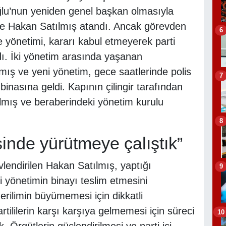
ğlu’nun yeniden genel başkan olmasıyla
vine Hakan Satılmış atandı. Ancak görevden
6
ve yönetimi, kararı kabul etmeyerek parti
dı. İki yönetim arasında yaşanan
ış ve yeni yönetim, gece saatlerinde polis
7
inasına geldi. Kapının çilingir tarafından
ılmış ve beraberindeki yönetim kurulu
8
sinde yürütmeye çalıştık”
lendirilen Hakan Satılmış, yaptığı
9
i yönetimin binayı teslim etmesini
 gerilimin büyümemesi için dikkatli
rtililerin karşı karşıya gelmemesi için süreci
10
. Örgütlerin güçlendirilmesi ve parti içi