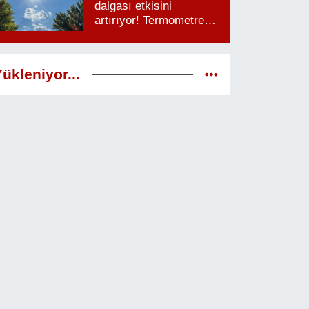
dalgası etkisini
artırıyor! Termometreler
38 dereceyi görecek
ükleniyor...