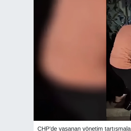
RESMİ REKLAM
CHP’de yaşanan yönetim tartışmalar