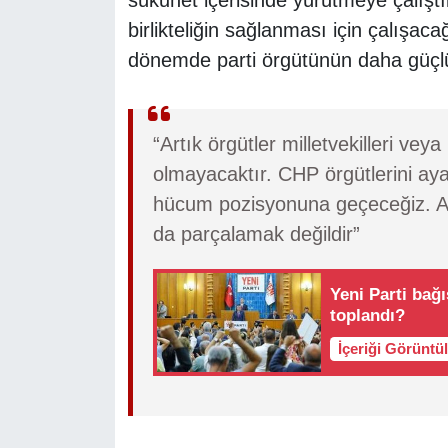
birlikteliğin sağlanması için çalışacağ
dönemde parti örgütünün daha güçlü h
“Artık örgütler milletvekilleri vey
olmayacaktır. CHP örgütlerini a
hücum pozisyonuna geçeceğiz. Am
da parçalamak değildir”
Yeni Parti bağ
toplandı?
İçeriği Görüntü