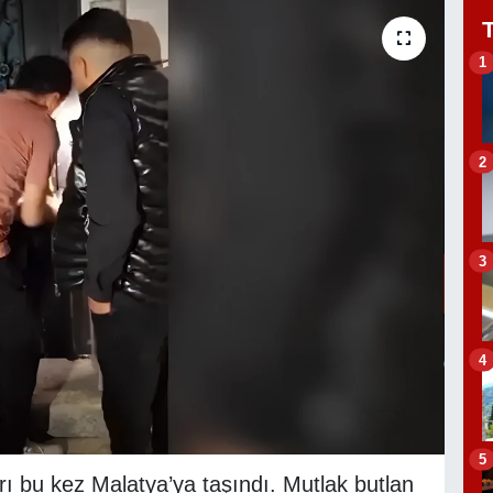
1
2
3
4
5
ı bu kez Malatya’ya taşındı. Mutlak butlan