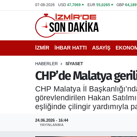
07-08-2026
USD
47,7069
EUR
55,0265
GBP
64,189
İZMİR
İzmir Nöbetçi Eczaneler
İHBAR HATTI
İzmir Hava Durumu
İZMİR
İHBAR HATTI
ASAYİŞ
EKONOM
DEPREM
İzmir Namaz Vakitleri
HABERLER
SİYASET
GENEL
İzmir Trafik Yoğunluk Haritası
CHP’de Malatya gerilim
EKONOMİ
Puan Durumu ve Fikstür
CHP Malatya İl Başkanlığı’nda
görevlendirilen Hakan Satılmı
SİYASET
Tüm Manşetler
eşliğinde çilingir yardımıyla pa
SPOR
Son Dakika Haberleri
24.06.2026 - 16:44
YAYINLANMA
ASAYİŞ
Haber Arşivi