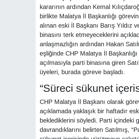
kararının ardından Kemal Kılıçdaro
birlikte Malatya İl Başkanlığı göre
alınan eski İl Başkanı Barış Yıldız 
binasını terk etmeyeceklerini açıkla
anlaşmazlığın ardından Hakan Satılm
eşliğinde CHP Malatya İl Başkanlığı b
açılmasıyla parti binasına giren Sat
üyeleri, burada göreve başladı.
“Süreci sükunet içeri
CHP Malatya İl Başkanı olarak görev
açıklamada yaklaşık bir haftadır esk
beklediklerini söyledi. Parti içindeki
davrandıklarını belirten Satılmış, “Pa
sükunet içerisinde yürütmeye çalıştık