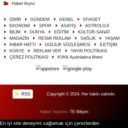
Haber Arşivi
İZMİR
GÜNDEM
GENEL
SİYASET
EKONOMİ
SPOR
ASAYİŞ
ASTROLOJİ
BİLİM
DÜNYA
EĞİTİM
KÜLTÜR-SANAT
MAGAZİN
RESMİ REKLAM
SAĞLIK
YAŞAM
İHBAR HATTI
GİZLİLİK SÖZLEŞMESİ
İLETİŞİM
KÜNYE
REKLAM VER
YAYIN POLİTİKASI
ÇEREZ POLİTİKASI
KVKK Aydınlatma Metni
RSS
Copyright © 2024. Her hakkı saklıdır.
Haber Yazılımı:
TE Bilişim
En iyi site deneyimi sağlamak için çerezlerden