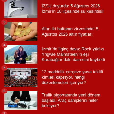
İZSU duyurdu: 5 Ağustos 2026
İzmir'in 10 ilçesinde su kesintisi!
3
Altın iki haftanın zirvesinde! 5
Ağustos 2026 altın fiyatları
4
İzmir’de ilginç dava: Rock yıldızı
Yngwie Malmsteen’in eşi
Karabağlar’daki dairesini kaybetti
5
12 maddelik çerçeve yasa teklifi
kimleri kapsıyor, hangi
düzenlemeleri içeriyor?
6
Trafik sigortasında yeni dönem
başladı: Araç sahiplerini neler
bekliyor?
7