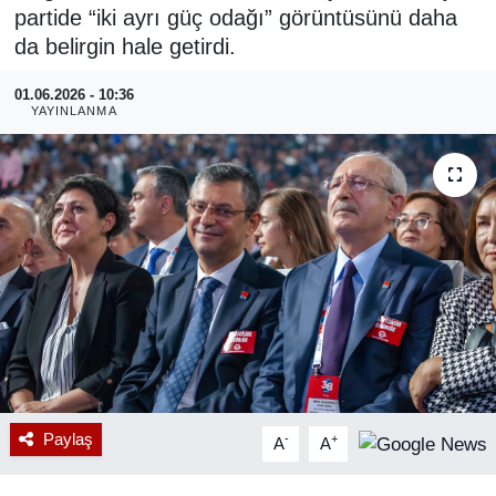
partide “iki ayrı güç odağı” görüntüsünü daha
RESMİ REKLAM
da belirgin hale getirdi.
01.06.2026 - 10:36
YAYINLANMA
Paylaş
-
+
A
A