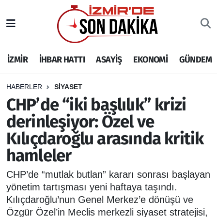
İZMİR
İzmir Nöbetçi Eczaneler
İZMİR
İHBAR HATTI
ASAYİŞ
EKONOMİ
GÜNDEM
İHBAR HATTI
İzmir Hava Durumu
DEPREM
İzmir Namaz Vakitleri
HABERLER
SİYASET
CHP’de “iki başlılık” krizi
GENEL
İzmir Trafik Yoğunluk Haritası
derinleşiyor: Özel ve
Kılıçdaroğlu arasında kritik
EKONOMİ
Puan Durumu ve Fikstür
hamleler
SİYASET
Tüm Manşetler
CHP’de “mutlak butlan” kararı sonrası başlayan
SPOR
Son Dakika Haberleri
yönetim tartışması yeni haftaya taşındı.
Kılıçdaroğlu’nun Genel Merkez’e dönüşü ve
ASAYİŞ
Haber Arşivi
Özgür Özel’in Meclis merkezli siyaset stratejisi,