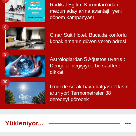
Radikal Eğitim Kurumları'ndan
mezun adaylarına avantajlı yeni
dönem kampanyası
8
Çınar Suit Hotel, Buca'da konforlu
konaklamanın güven veren adresi
9
Astrologlardan 5 Ağustos uyarısı:
Dengeler değişiyor, bu saatlere
dikkat
10
İzmir'de sıcak hava dalgası etkisini
artırıyor! Termometreler 38
dereceyi görecek
Yükleniyor...