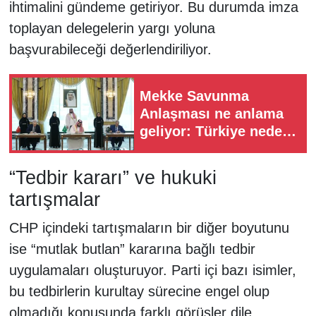
ihtimalini gündeme getiriyor. Bu durumda imza
toplayan delegelerin yargı yoluna
başvurabileceği değerlendiriliyor.
Mekke Savunma
Anlaşması ne anlama
geliyor: Türkiye neden
anlaşmaya dahil oldu?
“Tedbir kararı” ve hukuki
tartışmalar
CHP içindeki tartışmaların bir diğer boyutunu
ise “mutlak butlan” kararına bağlı tedbir
uygulamaları oluşturuyor. Parti içi bazı isimler,
bu tedbirlerin kurultay sürecine engel olup
olmadığı konusunda farklı görüşler dile