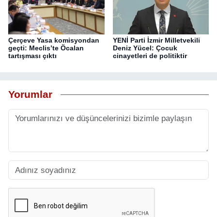
Çerçeve Yasa komisyondan
YENİ Parti İzmir Milletvekili
geçti: Meclis’te Öcalan
Deniz Yücel: Çocuk
tartışması çıktı
cinayetleri de politiktir
Yorumlar