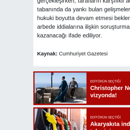
gerçekleşirken, tarafların karşılıklı a
tabanında da yankı bulan gelişmele
hukuki boyutta devam etmesi bekleni
arbede iddialarına ilişkin soruşturma
kazanacağı ifade ediliyor.
Kaynak:
Cumhuriyet Gazetesi
EDITÖRÜN SEÇTIĞI
Christopher N
vizyonda!
EDITÖRÜN SEÇTIĞI
Akaryakıta ind