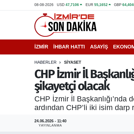
08-08-2026
USD
47,7106
EUR
55,1652
GBP
64,404
İZMİR
İzmir Nöbetçi Eczaneler
İHBAR HATTI
İzmir Hava Durumu
İZMİR
İHBAR HATTI
ASAYİŞ
EKONOM
DEPREM
İzmir Namaz Vakitleri
HABERLER
SİYASET
GENEL
İzmir Trafik Yoğunluk Haritası
CHP İzmir İl Başkanlı
şikayetçi olacak
EKONOMİ
Puan Durumu ve Fikstür
CHP İzmir İl Başkanlığı’nda d
SİYASET
Tüm Manşetler
ardından CHP’li iki isim darp 
SPOR
Son Dakika Haberleri
24.06.2026 - 11:40
YAYINLANMA
ASAYİŞ
Haber Arşivi