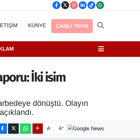
LETİŞİM
KÜNYE
CANLI YAYIN
EKLAM
poru: İki isim
 arbedeye dönüştü. Olayın
açıklandı.
-
+
A
A