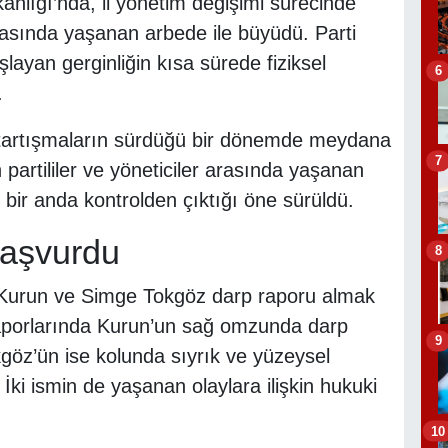
kanlığı’nda, il yönetim değişimi sürecinde
rasında yaşanan arbede ile büyüdü. Parti
layan gerginliğin kısa sürede fiziksel
6
.
in tartışmaların sürdüğü bir dönemde meydana
7
partililer ve yöneticiler arasında yaşanan
bir anda kontrolden çıktığı öne sürüldü.
 başvurdu
8
 Kurun ve Simge Tokgöz darp raporu almak
aporlarında Kurun’un sağ omzunda darp
9
okgöz’ün ise kolunda sıyrık ve yüzeysel
İki ismin de yaşanan olaylara ilişkin hukuki
10