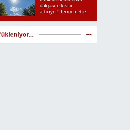
dalgası etkisini
artırıyor! Termometreler
38 dereceyi görecek
ükleniyor...