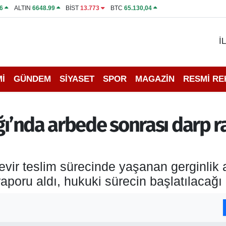
6
ALTIN
6648.99
BİST
13.773
BTC
65.130,04
İ
İ
GÜNDEM
SİYASET
SPOR
MAGAZİN
RESMİ R
ğı’nda arbede sonrası darp ra
evir teslim sürecinde yaşanan gerginlik
raporu aldı, hukuki sürecin başlatılacağı 