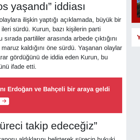
s yaşandı” iddiası
laylara ilişkin yaptığı açıklamada, büyük bir
eri sürdü. Kurun, bazı kişilerin parti
Y
u sırada partililer arasında arbede çıktığını
e maruz kaldığını öne sürdü. Yaşanan olaylar
zarar gördüğünü de iddia eden Kurun, bu
nü ifade etti.
 Erdoğan ve Bahçeli bir araya geldi
süreci takip edeceğiz”
poru aldıklarını belirterek sürecin hukuki