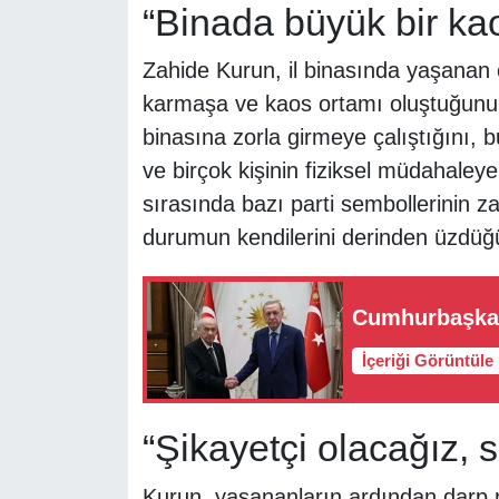
“Binada büyük bir kao
Zahide Kurun, il binasında yaşanan o
karmaşa ve kaos ortamı oluştuğunu il
binasına zorla girmeye çalıştığını, b
ve birçok kişinin fiziksel müdahaley
sırasında bazı parti sembollerinin 
durumun kendilerini derinden üzdüğü
Cumhurbaşkanı
İçeriği Görüntüle
“Şikayetçi olacağız, 
Kurun, yaşananların ardından darp ra