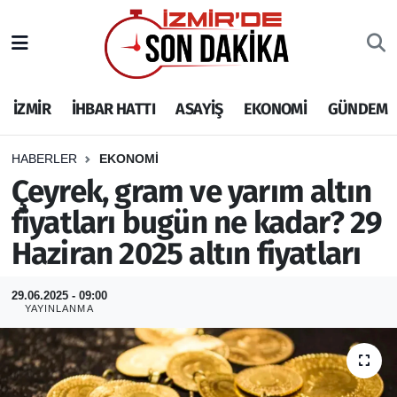
İZMİR
İzmir Nöbetçi Eczaneler
İZMİR
İHBAR HATTI
ASAYİŞ
EKONOMİ
GÜNDEM
İHBAR HATTI
İzmir Hava Durumu
DEPREM
İzmir Namaz Vakitleri
HABERLER
EKONOMİ
Çeyrek, gram ve yarım altın
GENEL
İzmir Trafik Yoğunluk Haritası
fiyatları bugün ne kadar? 29
Haziran 2025 altın fiyatları
EKONOMİ
Puan Durumu ve Fikstür
SİYASET
Tüm Manşetler
29.06.2025 - 09:00
YAYINLANMA
SPOR
Son Dakika Haberleri
ASAYİŞ
Haber Arşivi