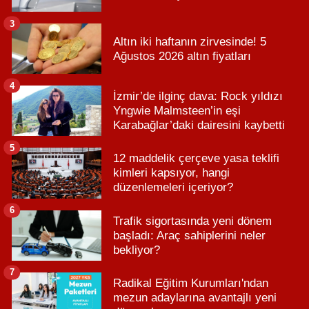
3
Altın iki haftanın zirvesinde! 5
Ağustos 2026 altın fiyatları
4
İzmir’de ilginç dava: Rock yıldızı
Yngwie Malmsteen’in eşi
Karabağlar’daki dairesini kaybetti
5
12 maddelik çerçeve yasa teklifi
kimleri kapsıyor, hangi
düzenlemeleri içeriyor?
6
Trafik sigortasında yeni dönem
başladı: Araç sahiplerini neler
bekliyor?
7
Radikal Eğitim Kurumları'ndan
mezun adaylarına avantajlı yeni