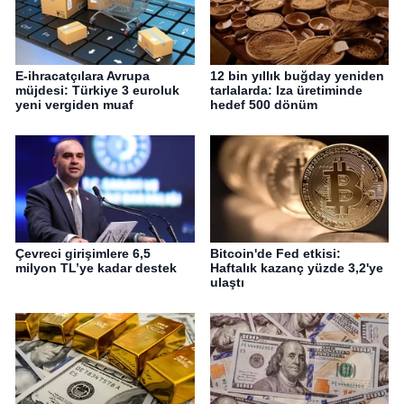
E-ihracatçılara Avrupa
12 bin yıllık buğday yeniden
müjdesi: Türkiye 3 euroluk
tarlalarda: Iza üretiminde
yeni vergiden muaf
hedef 500 dönüm
Çevreci girişimlere 6,5
Bitcoin'de Fed etkisi:
milyon TL’ye kadar destek
Haftalık kazanç yüzde 3,2'ye
ulaştı