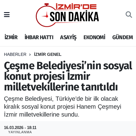
İZMİR
İzmir Nöbetçi Eczaneler
İZMİR
İHBAR HATTI
ASAYİŞ
EKONOMİ
GÜNDEM
İHBAR HATTI
İzmir Hava Durumu
DEPREM
İzmir Namaz Vakitleri
HABERLER
İZMİR GENEL
Çeşme Belediyesi’nin sosyal
GENEL
İzmir Trafik Yoğunluk Haritası
konut projesi İzmir
milletvekillerine tanıtıldı
EKONOMİ
Puan Durumu ve Fikstür
Çeşme Belediyesi, Türkiye’de bir ilk olacak
SİYASET
Tüm Manşetler
kiralık sosyal konut projesi Hanem Çeşmeyi
İzmir milletvekillerine sundu.
SPOR
Son Dakika Haberleri
16.03.2026 - 18:11
ASAYİŞ
Haber Arşivi
YAYINLANMA