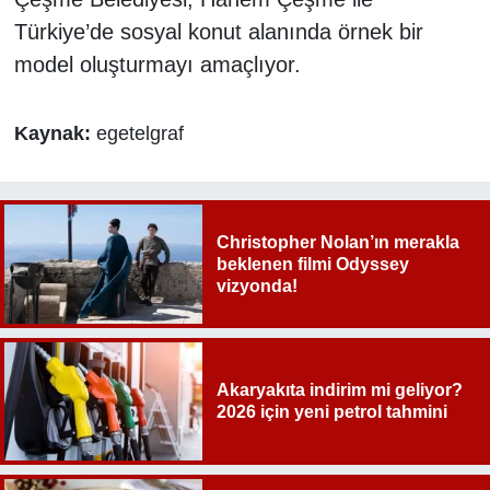
Türkiye’de sosyal konut alanında örnek bir
model oluşturmayı amaçlıyor.
Kaynak:
egetelgraf
Christopher Nolan’ın merakla
beklenen filmi Odyssey
vizyonda!
Akaryakıta indirim mi geliyor?
2026 için yeni petrol tahmini