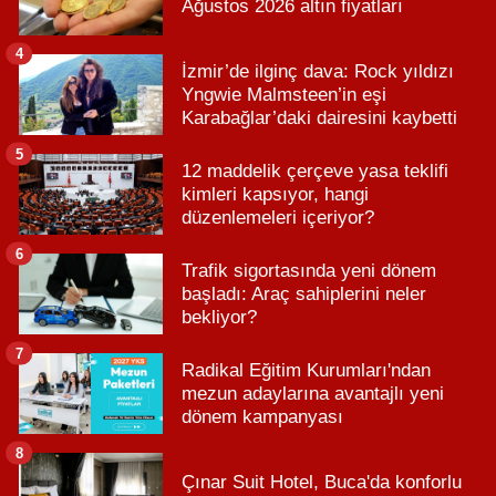
Ağustos 2026 altın fiyatları
4
İzmir’de ilginç dava: Rock yıldızı
Yngwie Malmsteen’in eşi
Karabağlar’daki dairesini kaybetti
5
12 maddelik çerçeve yasa teklifi
kimleri kapsıyor, hangi
düzenlemeleri içeriyor?
6
Trafik sigortasında yeni dönem
başladı: Araç sahiplerini neler
bekliyor?
7
Radikal Eğitim Kurumları'ndan
mezun adaylarına avantajlı yeni
dönem kampanyası
8
Çınar Suit Hotel, Buca'da konforlu