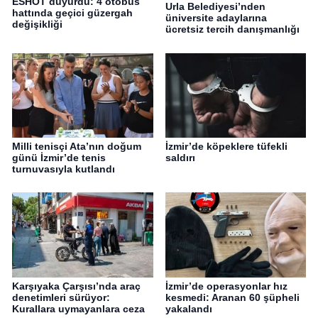
ESHOT duyurdu: 4 otobüs
Urla Belediyesi’nden
hattında geçici güzergah
üniversite adaylarına
değişikliği
ücretsiz tercih danışmanlığı
Milli tenisçi Ata’nın doğum
İzmir’de köpeklere tüfekli
günü İzmir’de tenis
saldırı
turnuvasıyla kutlandı
Karşıyaka Çarşısı’nda araç
İzmir’de operasyonlar hız
denetimleri sürüyor:
kesmedi: Aranan 60 şüpheli
Kurallara uymayanlara ceza
yakalandı