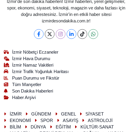
İzmir'de son dakika haberleri! İzmir haberleri, yerel gelişmeler,
spor, ekonomi, siyaset, teknoloji, magazin ve daha fazlası için
doğru adrestesiniz. İzmir'in en etkili haber sitesi
izmirdesondakika.com.tr!
İzmir Nöbetçi Eczaneler
İzmir Hava Durumu
İzmir Namaz Vakitleri
İzmir Trafik Yoğunluk Haritası
Puan Durumu ve Fikstür
Tüm Manşetler
Son Dakika Haberleri
Haber Arşivi
İZMİR
GÜNDEM
GENEL
SİYASET
EKONOMİ
SPOR
ASAYİŞ
ASTROLOJİ
BİLİM
DÜNYA
EĞİTİM
KÜLTÜR-SANAT