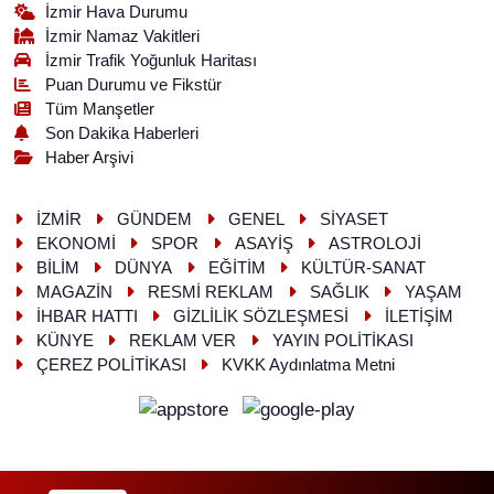
İzmir Hava Durumu
İzmir Namaz Vakitleri
İzmir Trafik Yoğunluk Haritası
Puan Durumu ve Fikstür
Tüm Manşetler
Son Dakika Haberleri
Haber Arşivi
İZMİR
GÜNDEM
GENEL
SİYASET
EKONOMİ
SPOR
ASAYİŞ
ASTROLOJİ
BİLİM
DÜNYA
EĞİTİM
KÜLTÜR-SANAT
MAGAZİN
RESMİ REKLAM
SAĞLIK
YAŞAM
İHBAR HATTI
GİZLİLİK SÖZLEŞMESİ
İLETİŞİM
KÜNYE
REKLAM VER
YAYIN POLİTİKASI
ÇEREZ POLİTİKASI
KVKK Aydınlatma Metni