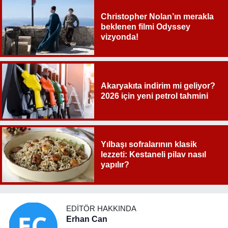
Christopher Nolan’ın merakla
beklenen filmi Odyssey
vizyonda!
Akaryakıta indirim mi geliyor?
2026 için yeni petrol tahmini
Yılbaşı sofralarının klasik
lezzeti: Kestaneli pilav nasıl
yapılır?
EDITÖR HAKKINDA
Erhan Can