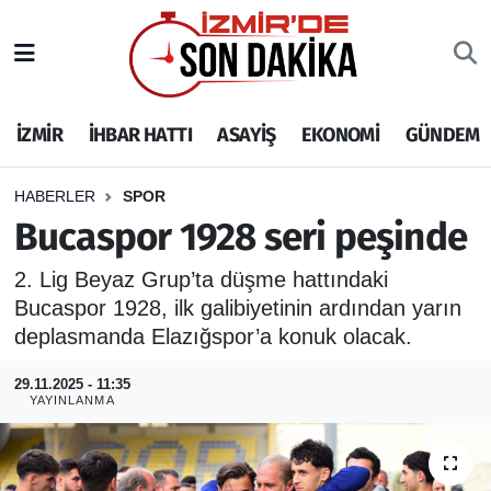
İZMİR
İzmir Nöbetçi Eczaneler
İZMİR
İHBAR HATTI
ASAYİŞ
EKONOMİ
GÜNDEM
İHBAR HATTI
İzmir Hava Durumu
DEPREM
İzmir Namaz Vakitleri
HABERLER
SPOR
Bucaspor 1928 seri peşinde
GENEL
İzmir Trafik Yoğunluk Haritası
2. Lig Beyaz Grup’ta düşme hattındaki
Bucaspor 1928, ilk galibiyetinin ardından yarın
EKONOMİ
Puan Durumu ve Fikstür
deplasmanda Elazığspor’a konuk olacak.
SİYASET
Tüm Manşetler
29.11.2025 - 11:35
YAYINLANMA
SPOR
Son Dakika Haberleri
ASAYİŞ
Haber Arşivi