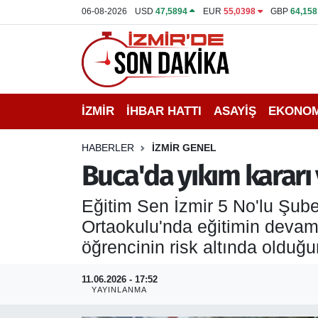
06-08-2026
USD
47,5894
EUR
55,0398
GBP
64,158
İZMİR
İzmir Nöbetçi Eczaneler
İHBAR HATTI
İzmir Hava Durumu
İZMİR
İHBAR HATTI
ASAYİŞ
EKONOM
DEPREM
İzmir Namaz Vakitleri
HABERLER
İZMİR GENEL
GENEL
İzmir Trafik Yoğunluk Haritası
Buca'da yıkım kararı 
EKONOMİ
Puan Durumu ve Fikstür
Eğitim Sen İzmir 5 No'lu Şub
Ortaokulu'nda eğitimin devam e
SİYASET
Tüm Manşetler
öğrencinin risk altında olduğ
SPOR
Son Dakika Haberleri
11.06.2026 - 17:52
YAYINLANMA
ASAYİŞ
Haber Arşivi