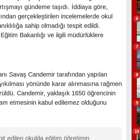
tartışmayı gündeme taşıdı. İddiaya göre,
fından gerçekleştirilen incelemelerde okul
6
ıklılığa sahip olmadığı tespit edildi.
Eğitim Bakanlığı ve ilgili müdürlüklere
7
anı Savaş Candemir tarafından yapılan
8
 yıkılması yönünde karar alınmasına rağmen
ürüldü. Candemir, yaklaşık 1650 öğrencinin
vam etmesinin kabul edilemez olduğunu
9
10
t edilen okulda eğitim öğretimin