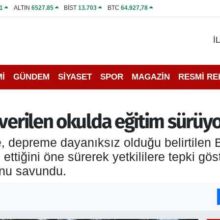
1
ALTIN
6527.85
BİST
13.703
BTC
64.927,78
İ
İ
GÜNDEM
SİYASET
SPOR
MAGAZİN
RESMİ R
verilen okulda eğitim sürüyo
e, depreme dayanıksız olduğu belirtilen
ttiğini öne sürerek yetkililere tepki gö
unu savundu.