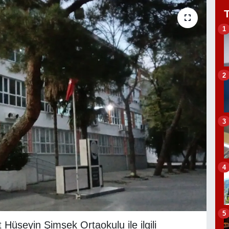
1
2
3
4
5
 Hüseyin Şimşek Ortaokulu ile ilgili