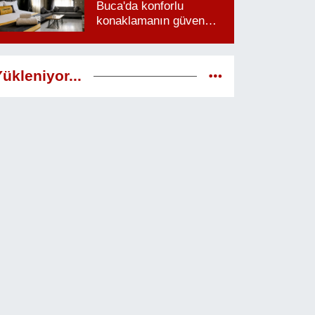
Buca'da konforlu
konaklamanın güven
veren adresi
ükleniyor...