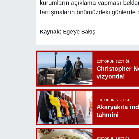
kurumların açıklama yapması beklen
tartışmaların önümüzdeki günlerde 
Kaynak:
Ege'ye Bakış
EDITÖRÜN SEÇTIĞI
Christopher N
vizyonda!
EDITÖRÜN SEÇTIĞI
Akaryakıta ind
tahmini
EDITÖRÜN SEÇTIĞI