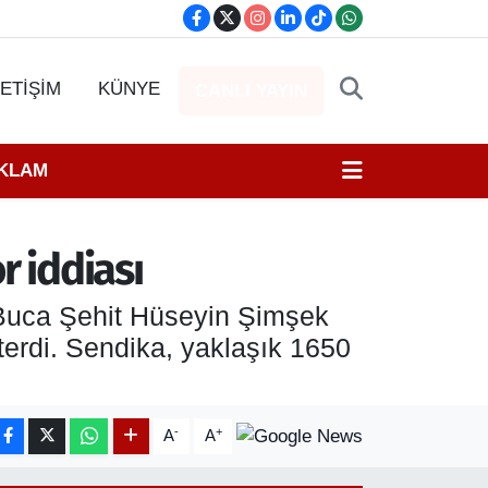
LETİŞİM
KÜNYE
CANLI YAYIN
EKLAM
r iddiası
 Buca Şehit Hüseyin Şimşek
sterdi. Sendika, yaklaşık 1650
-
+
A
A