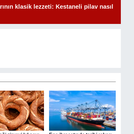
rının klasik lezzeti: Kestaneli pilav nasıl