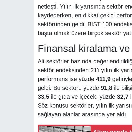
netleşti. Yılın ilk yarısında sektör 
kaydederken, en dikkat çekici perfo
sektöründen geldi. BIST 100 endeksi
başta olmak üzere birçok sektör yatı
Finansal kiralama ve 
Alt sektörler bazında değerlendirild
sektör endeksinden 21'i yılın ilk ya
performans ise yüzde
411,9
getiriyl
geldi. Bu sektörü yüzde
91,8
ile bil
33,5
ile gıda ve içecek, yüzde
32,7
i
Söz konusu sektörler, yılın ilk yarı
sağlayan alanlar arasında yer aldı.
Altını geride