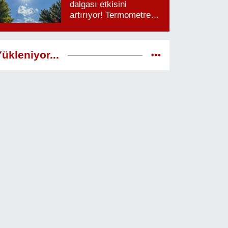
dalgası etkisini
artırıyor! Termometreler
38 dereceyi görecek
ükleniyor...