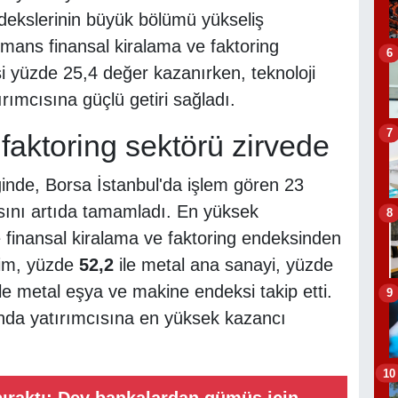
endekslerinin büyük bölümü yükseliş
rmans finansal kiralama ve faktoring
6
 yüzde 25,4 değer kazanırken, teknoloji
rımcısına güçlü getiri sağladı.
7
faktoring sektörü zirvede
iğinde, Borsa İstanbul'da işlem gören 23
rısını artıda tamamladı. En yüksek
8
e finansal kiralama ve faktoring endeksinden
işim, yüzde
52,2
ile metal ana sanayi, yüzde
le metal eşya ve makine endeksi takip etti.
9
sında yatırımcısına en yüksek kazancı
10
 bıraktı: Dev bankalardan gümüş için