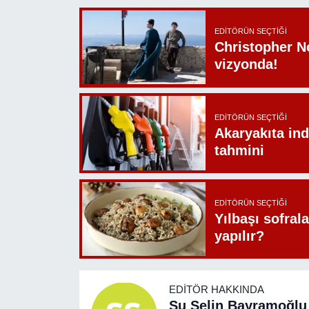
EDITÖRÜN SEÇTIĞI
Christopher N
vizyonda!
EDITÖRÜN SEÇTIĞI
Akaryakıta ind
tahmini
EDITÖRÜN SEÇTIĞI
Yılbaşı sofrala
yapılır?
EDITÖR HAKKINDA
Su Selin Bayramoğlu