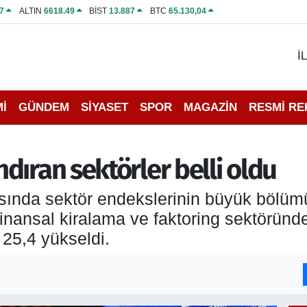
7
ALTIN
6618.49
BİST
13.887
BTC
65.130,04
İ
İ
GÜNDEM
SİYASET
SPOR
MAGAZİN
RESMİ R
dıran sektörler belli oldu
arısında sektör endekslerinin büyük bölüm
 finansal kiralama ve faktoring sektörün
25,4 yükseldi.