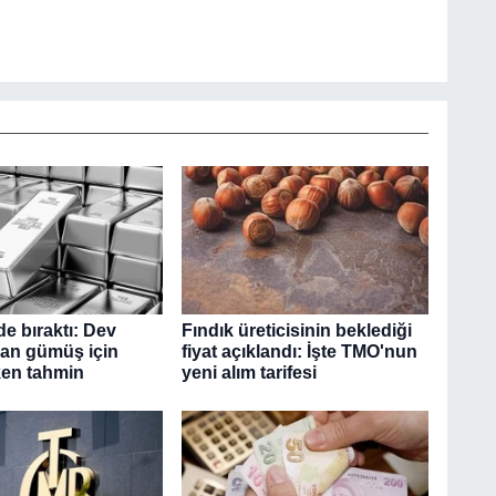
ide bıraktı: Dev
Fındık üreticisinin beklediği
an gümüş için
fiyat açıklandı: İşte TMO'nun
ken tahmin
yeni alım tarifesi