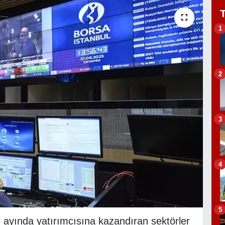
1
2
3
4
5
tı ayında yatırımcısına kazandıran sektörler