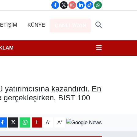
LETİŞİM
KÜNYE
CANLI YAYIN
EKLAM
ü yatırımcısına kazandırdı. En
de gerçekleşirken, BIST 100
-
+
A
A