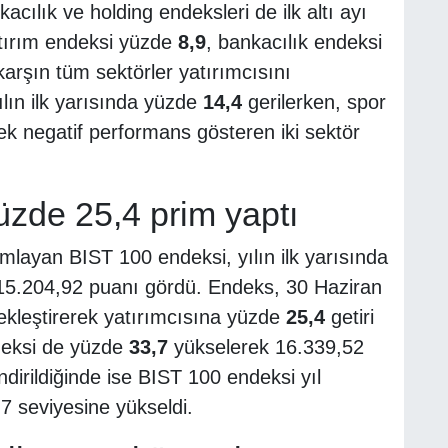
acılık ve holding endeksleri de ilk altı ayı
atırım endeksi yüzde
8,9
, bankacılık endeksi
rşın tüm sektörler yatırımcısını
ılın ilk yarısında yüzde
14,4
gerilerken, spor
 negatif performans gösteren iki sektör
üzde 25,4 prim yaptı
layan BIST 100 endeksi, yılın ilk yarısında
15.204,92 puanı gördü. Endeks, 30 Haziran
kleştirerek yatırımcısına yüzde
25,4
getiri
deksi de yüzde
33,7
yükselerek 16.339,52
dirildiğinde ise BIST 100 endeksi yıl
7 seviyesine yükseldi.