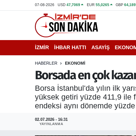
07-08-2026
USD
47,7069
EUR
55,0265
GBP
64,189
İZMİR
İzmir Nöbetçi Eczaneler
İHBAR HATTI
İzmir Hava Durumu
İZMİR
İHBAR HATTI
ASAYİŞ
EKONOM
DEPREM
İzmir Namaz Vakitleri
HABERLER
EKONOMİ
GENEL
İzmir Trafik Yoğunluk Haritası
Borsada en çok kazan
EKONOMİ
Puan Durumu ve Fikstür
Borsa İstanbul'da yılın ilk y
yüksek getiri yüzde 411,9 ile
SİYASET
Tüm Manşetler
endeksi aynı dönemde yüzde 
SPOR
Son Dakika Haberleri
02.07.2026 - 16:31
YAYINLANMA
ASAYİŞ
Haber Arşivi