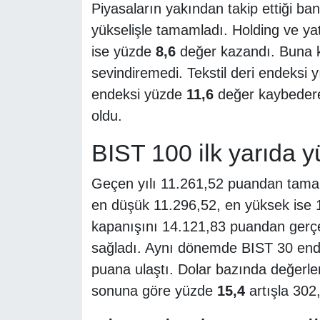
Piyasaların yakından takip ettiği bank
yükselişle tamamladı. Holding ve y
ise yüzde
8,6
değer kazandı. Buna ka
sevindiremedi. Tekstil deri endeksi y
endeksi yüzde
11,6
değer kaybederek
oldu.
BIST 100 ilk yarıda y
Geçen yılı 11.261,52 puandan tamam
en düşük 11.296,52, en yüksek ise 
kapanışını 14.121,83 puandan gerçe
sağladı. Aynı dönemde BIST 30 en
puana ulaştı. Dolar bazında değerlen
sonuna göre yüzde
15,4
artışla 302,