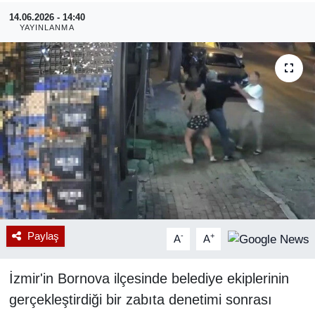
14.06.2026 - 14:40
RESMİ REKLAM
YAYINLANMA
Paylaş
-
+
A
A
İzmir'in Bornova ilçesinde belediye ekiplerinin
gerçekleştirdiği bir zabıta denetimi sonrası