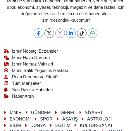
İzmir'de son dakika haberleri! İzmir haberleri, yerel gelişmeler,
spor, ekonomi, siyaset, teknoloji, magazin ve daha fazlası için
doğru adrestesiniz. İzmir'in en etkili haber sitesi
izmirdesondakika.com.tr!
İzmir Nöbetçi Eczaneler
İzmir Hava Durumu
İzmir Namaz Vakitleri
İzmir Trafik Yoğunluk Haritası
Puan Durumu ve Fikstür
Tüm Manşetler
Son Dakika Haberleri
Haber Arşivi
İZMİR
GÜNDEM
GENEL
SİYASET
EKONOMİ
SPOR
ASAYİŞ
ASTROLOJİ
BİLİM
DÜNYA
EĞİTİM
KÜLTÜR-SANAT