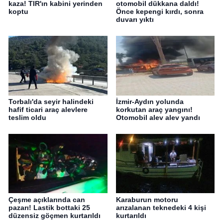
kaza! TIR'ın kabini yerinden
otomobil dükkana daldı!
koptu
Önce kepengi kırdı, sonra
duvarı yıktı
Torbalı'da seyir halindeki
İzmir-Aydın yolunda
hafif ticari araç alevlere
korkutan araç yangını!
teslim oldu
Otomobil alev alev yandı
Çeşme açıklarında can
Karaburun motoru
pazarı! Lastik bottaki 25
arızalanan teknedeki 4 kişi
düzensiz göçmen kurtarıldı
kurtarıldı