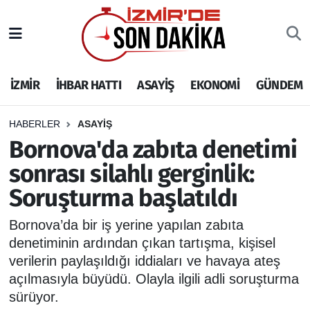
İZMİR
İzmir Nöbetçi Eczaneler
İZMİR
İHBAR HATTI
ASAYİŞ
EKONOMİ
GÜNDEM
İHBAR HATTI
İzmir Hava Durumu
DEPREM
İzmir Namaz Vakitleri
HABERLER
ASAYİŞ
Bornova'da zabıta denetimi
GENEL
İzmir Trafik Yoğunluk Haritası
sonrası silahlı gerginlik:
Soruşturma başlatıldı
EKONOMİ
Puan Durumu ve Fikstür
Bornova’da bir iş yerine yapılan zabıta
SİYASET
Tüm Manşetler
denetiminin ardından çıkan tartışma, kişisel
verilerin paylaşıldığı iddiaları ve havaya ateş
SPOR
Son Dakika Haberleri
açılmasıyla büyüdü. Olayla ilgili adli soruşturma
sürüyor.
ASAYİŞ
Haber Arşivi