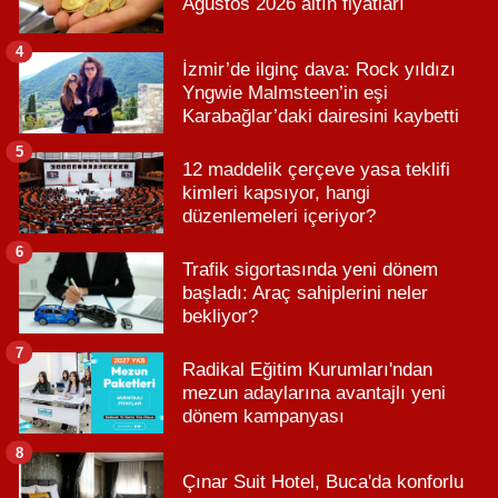
Ağustos 2026 altın fiyatları
4
İzmir’de ilginç dava: Rock yıldızı
Yngwie Malmsteen’in eşi
Karabağlar’daki dairesini kaybetti
5
12 maddelik çerçeve yasa teklifi
kimleri kapsıyor, hangi
düzenlemeleri içeriyor?
6
Trafik sigortasında yeni dönem
başladı: Araç sahiplerini neler
bekliyor?
7
Radikal Eğitim Kurumları'ndan
mezun adaylarına avantajlı yeni
dönem kampanyası
8
Çınar Suit Hotel, Buca'da konforlu