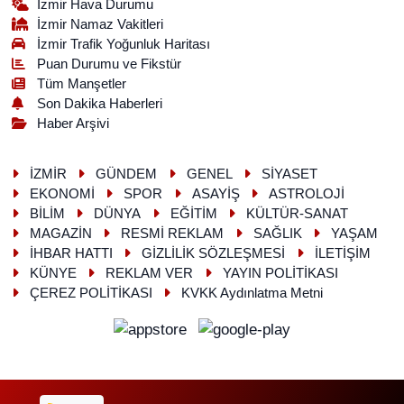
İzmir Hava Durumu
İzmir Namaz Vakitleri
İzmir Trafik Yoğunluk Haritası
Puan Durumu ve Fikstür
Tüm Manşetler
Son Dakika Haberleri
Haber Arşivi
İZMİR
GÜNDEM
GENEL
SİYASET
EKONOMİ
SPOR
ASAYİŞ
ASTROLOJİ
BİLİM
DÜNYA
EĞİTİM
KÜLTÜR-SANAT
MAGAZİN
RESMİ REKLAM
SAĞLIK
YAŞAM
İHBAR HATTI
GİZLİLİK SÖZLEŞMESİ
İLETİŞİM
KÜNYE
REKLAM VER
YAYIN POLİTİKASI
ÇEREZ POLİTİKASI
KVKK Aydınlatma Metni