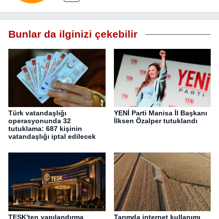
Bunlar da ilginizi çekebilir
Türk vatandaşlığı
YENİ Parti Manisa İl Başkanı
operasyonunda 32
İlksen Özalper tutuklandı
tutuklama: 687 kişinin
vatandaşlığı iptal edilecek
TESK'ten yapılandırma
Tarımda internet kullanımı