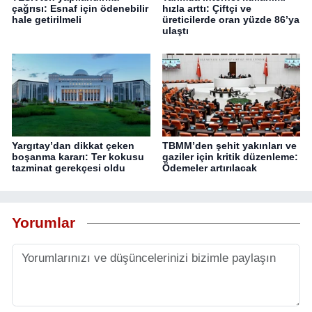
çağrısı: Esnaf için ödenebilir
hızla arttı: Çiftçi ve
hale getirilmeli
üreticilerde oran yüzde 86’ya
ulaştı
Yargıtay’dan dikkat çeken
TBMM’den şehit yakınları ve
boşanma kararı: Ter kokusu
gaziler için kritik düzenleme:
tazminat gerekçesi oldu
Ödemeler artırılacak
Yorumlar