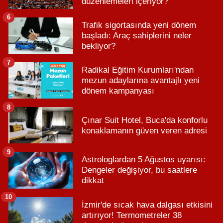
düzenlemeleri içeriyor?
6
Trafik sigortasında yeni dönem
başladı: Araç sahiplerini neler
bekliyor?
7
Radikal Eğitim Kurumları'ndan
mezun adaylarına avantajlı yeni
dönem kampanyası
8
Çınar Suit Hotel, Buca'da konforlu
konaklamanın güven veren adresi
9
Astrologlardan 5 Ağustos uyarısı:
Dengeler değişiyor, bu saatlere
dikkat
10
İzmir'de sıcak hava dalgası etkisini
artırıyor! Termometreler 38