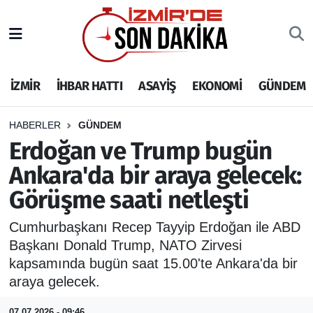
İZMİR
İzmir Nöbetçi Eczaneler
İZMİR
İHBAR HATTI
ASAYİŞ
EKONOMİ
GÜNDEM
İHBAR HATTI
İzmir Hava Durumu
DEPREM
İzmir Namaz Vakitleri
HABERLER
GÜNDEM
Erdoğan ve Trump bugün
GENEL
İzmir Trafik Yoğunluk Haritası
Ankara'da bir araya gelecek:
Görüşme saati netleşti
EKONOMİ
Puan Durumu ve Fikstür
Cumhurbaşkanı Recep Tayyip Erdoğan ile ABD
SİYASET
Tüm Manşetler
Başkanı Donald Trump, NATO Zirvesi
kapsamında bugün saat 15.00'te Ankara'da bir
SPOR
Son Dakika Haberleri
araya gelecek.
ASAYİŞ
Haber Arşivi
07.07.2026 - 09:46