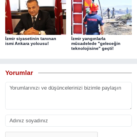
İzmir siyasetinin tanınan
İzmir yangınlarla
ismi Ankara yolcusu!
mücadelede "geleceğin
teknolojisine" geçti!
Yorumlar