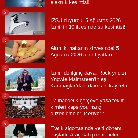
elektrik kesintisi!
2
İZSU duyurdu: 5 Ağustos 2026
İzmir'in 10 ilçesinde su kesintisi!
3
Altın iki haftanın zirvesinde! 5
Ağustos 2026 altın fiyatları
4
İzmir’de ilginç dava: Rock yıldızı
Yngwie Malmsteen’in eşi
Karabağlar’daki dairesini kaybetti
5
12 maddelik çerçeve yasa teklifi
kimleri kapsıyor, hangi
düzenlemeleri içeriyor?
6
Trafik sigortasında yeni dönem
başladı: Araç sahiplerini neler