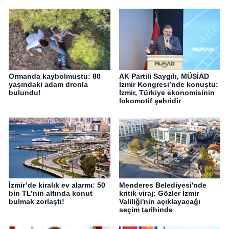
Ormanda kaybolmuştu: 80
AK Partili Saygılı, MÜSİAD
yaşındaki adam dronla
İzmir Kongresi’nde konuştu:
bulundu!
İzmir, Türkiye ekonomisinin
lokomotif şehridir
İzmir’de kiralık ev alarmı: 50
Menderes Belediyesi'nde
bin TL’nin altında konut
kritik viraj: Gözler İzmir
bulmak zorlaştı!
Valiliği'nin açıklayacağı
seçim tarihinde