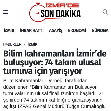
İZMİR
İzmir Nöbetçi Eczaneler
İZMİR
İHBAR HATTI
ASAYİŞ
EKONOMİ
GÜNDEM
İHBAR HATTI
İzmir Hava Durumu
DEPREM
İzmir Namaz Vakitleri
HABERLER
İZMİR
Bilim kahramanları İzmir’de
GENEL
İzmir Trafik Yoğunluk Haritası
buluşuyor: 74 takım ulusal
turnuva için yarışıyor
EKONOMİ
Puan Durumu ve Fikstür
Bilim Kahramanları Derneği tarafından
SİYASET
Tüm Manşetler
düzenlenen “Bilim Kahramanları Buluşuyor”
turnuvalarının ulusal finali İzmir’de başladı. 21
SPOR
Son Dakika Haberleri
şehirden 74 takımın katıldığı organizasyonun
açılışı İZFAŞ Genel Müdürü Tuğçe Cumalıoğlu
ASAYİŞ
Haber Arşivi