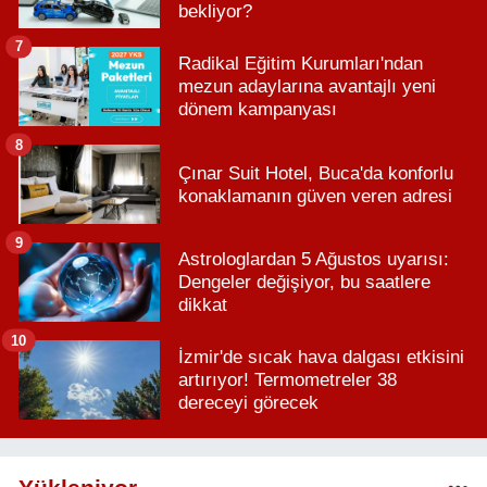
bekliyor?
7
Radikal Eğitim Kurumları'ndan
mezun adaylarına avantajlı yeni
dönem kampanyası
8
Çınar Suit Hotel, Buca'da konforlu
konaklamanın güven veren adresi
9
Astrologlardan 5 Ağustos uyarısı:
Dengeler değişiyor, bu saatlere
dikkat
10
İzmir'de sıcak hava dalgası etkisini
artırıyor! Termometreler 38
dereceyi görecek