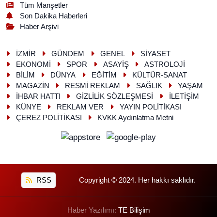
Tüm Manşetler
Son Dakika Haberleri
Haber Arşivi
İZMİR
GÜNDEM
GENEL
SİYASET
EKONOMİ
SPOR
ASAYİŞ
ASTROLOJİ
BİLİM
DÜNYA
EĞİTİM
KÜLTÜR-SANAT
MAGAZİN
RESMİ REKLAM
SAĞLIK
YAŞAM
İHBAR HATTI
GİZLİLİK SÖZLEŞMESİ
İLETİŞİM
KÜNYE
REKLAM VER
YAYIN POLİTİKASI
ÇEREZ POLİTİKASI
KVKK Aydınlatma Metni
RSS
Copyright © 2024. Her hakkı saklıdır.
Haber Yazılımı:
TE Bilişim