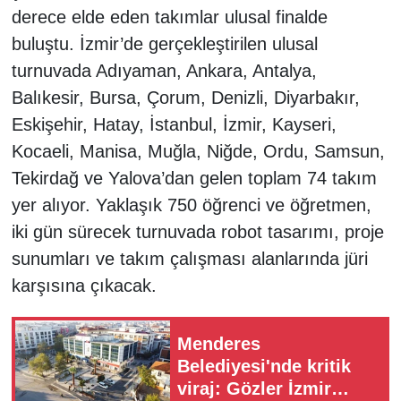
derece elde eden takımlar ulusal finalde
buluştu. İzmir’de gerçekleştirilen ulusal
turnuvada Adıyaman, Ankara, Antalya,
Balıkesir, Bursa, Çorum, Denizli, Diyarbakır,
Eskişehir, Hatay, İstanbul, İzmir, Kayseri,
Kocaeli, Manisa, Muğla, Niğde, Ordu, Samsun,
Tekirdağ ve Yalova’dan gelen toplam 74 takım
yer alıyor. Yaklaşık 750 öğrenci ve öğretmen,
iki gün sürecek turnuvada robot tasarımı, proje
sunumları ve takım çalışması alanlarında jüri
karşısına çıkacak.
Menderes
Belediyesi'nde kritik
viraj: Gözler İzmir