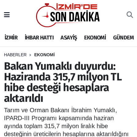
İZMİR
İzmir Nöbetçi Eczaneler
İZMİR
İHBAR HATTI
ASAYİŞ
EKONOMİ
GÜNDEM
İHBAR HATTI
İzmir Hava Durumu
DEPREM
İzmir Namaz Vakitleri
HABERLER
EKONOMİ
Bakan Yumaklı duyurdu:
GENEL
İzmir Trafik Yoğunluk Haritası
Haziranda 315,7 milyon TL
hibe desteği hesaplara
EKONOMİ
Puan Durumu ve Fikstür
aktarıldı
SİYASET
Tüm Manşetler
Tarım ve Orman Bakanı İbrahim Yumaklı,
SPOR
Son Dakika Haberleri
IPARD-III Programı kapsamında haziran
ayında toplam 315,7 milyon liralık hibe
ASAYİŞ
Haber Arşivi
desteğinin üreticilerin hesaplarına aktarıldığını