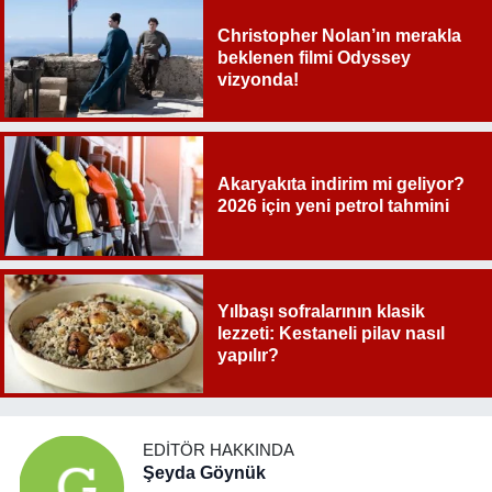
Christopher Nolan’ın merakla
beklenen filmi Odyssey
vizyonda!
Akaryakıta indirim mi geliyor?
2026 için yeni petrol tahmini
Yılbaşı sofralarının klasik
lezzeti: Kestaneli pilav nasıl
yapılır?
EDITÖR HAKKINDA
Şeyda Göynük