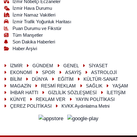
İzmir Nöbetçi Eczaneler
İzmir Hava Durumu
İzmir Namaz Vakitleri
İzmir Trafik Yoğunluk Haritası
Puan Durumu ve Fikstür
Tüm Manşetler
Son Dakika Haberleri
Haber Arşivi
İZMİR
GÜNDEM
GENEL
SİYASET
EKONOMİ
SPOR
ASAYİŞ
ASTROLOJİ
BİLİM
DÜNYA
EĞİTİM
KÜLTÜR-SANAT
MAGAZİN
RESMİ REKLAM
SAĞLIK
YAŞAM
İHBAR HATTI
GİZLİLİK SÖZLEŞMESİ
İLETİŞİM
KÜNYE
REKLAM VER
YAYIN POLİTİKASI
ÇEREZ POLİTİKASI
KVKK Aydınlatma Metni