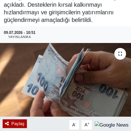
açıkladı. Desteklerin kırsal kalkınmayı
RESMİ REKLAM
hızlandırmayı ve girişimcilerin yatırımlarını
güçlendirmeyi amaçladığı belirtildi.
09.07.2026 - 10:51
YAYINLANMA
Paylaş
-
+
A
A