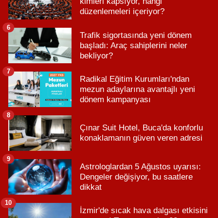
kimleri kapsıyor, hangi
düzenlemeleri içeriyor?
6
Trafik sigortasında yeni dönem
başladı: Araç sahiplerini neler
bekliyor?
7
Radikal Eğitim Kurumları'ndan
mezun adaylarına avantajlı yeni
dönem kampanyası
8
Çınar Suit Hotel, Buca'da konforlu
konaklamanın güven veren adresi
9
Astrologlardan 5 Ağustos uyarısı:
Dengeler değişiyor, bu saatlere
dikkat
10
İzmir'de sıcak hava dalgası etkisini