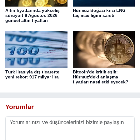
Altın fiyatlarında yükseliş
Hürmüz Boğazı krizi LNG
sürüyor! 6 Ağustos 2026
taşımacılığını sarstı
güncel altın fiyatları
Türk lirasıyla dış ticarette
Bitcoin'de kritik eşik:
yeni rekor: 917 milyar lira
Hürmüz'deki anlaşma
fiyatları nasıl etkileyecek?
Yorumlar