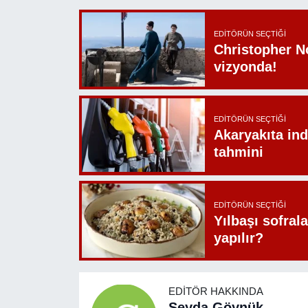
EDITÖRÜN SEÇTIĞI
Christopher N
vizyonda!
EDITÖRÜN SEÇTIĞI
Akaryakıta ind
tahmini
EDITÖRÜN SEÇTIĞI
Yılbaşı sofrala
yapılır?
EDITÖR HAKKINDA
Şeyda Göynük