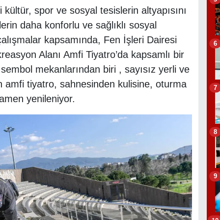
kültür, spor ve sosyal tesislerin altyapısını
erin daha konforlu ve sağlıklı sosyal
çalışmalar kapsamında, Fen İşleri Dairesi
6
easyon Alanı Amfi Tiyatro’da kapsamlı bir
sembol mekanlarından biri , sayısız yerli ve
 amfi tiyatro, sahnesinden kulisine, oturma
7
mamen yenileniyor.
8
9