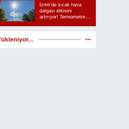
İzmir'de sıcak hava
dalgası etkisini
artırıyor! Termometreler
38 dereceyi görecek
ükleniyor...