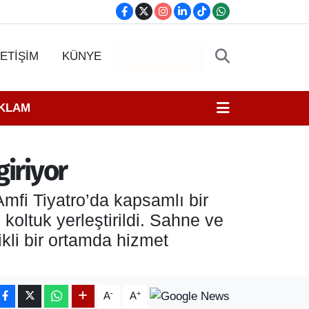
LETİŞİM
KÜNYE
CANLI YAYIN
EKLAM
giriyor
mfi Tiyatro’da kapsamlı bir
koltuk yerleştirildi. Sahne ve
ikli bir ortamda hizmet
-
+
A
A