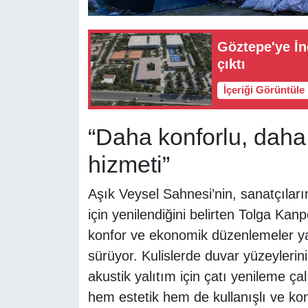
Göztepe'ye İn
çıktı
İçeriği Görüntüle
“Daha konforlu, daha 
hizmeti”
Aşık Veysel Sahnesi’nin, sanatçılar
için yenilendiğini belirten Tolga Kan
konfor ve ekonomik düzenlemeler yap
sürüyor. Kulislerde duvar yüzeylerin
akustik yalıtım için çatı yenileme ça
hem estetik hem de kullanışlı ve ko