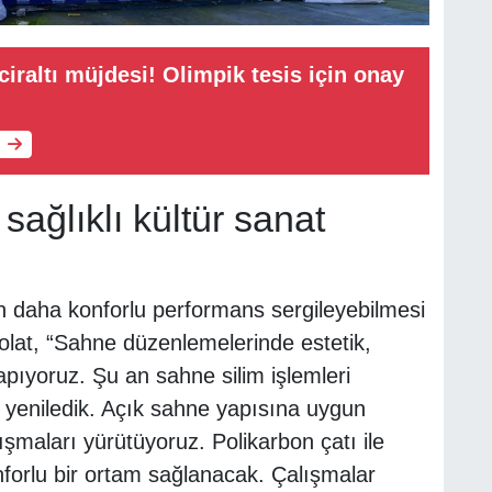
ciraltı müjdesi! Olimpik tesis için onay
sağlıklı kültür sanat
ın daha konforlu performans sergileyebilmesi
polat, “Sahne düzenlemelerinde estetik,
ıyoruz. Şu an sahne silim işlemleri
i yeniledik. Açık sahne yapısına uygun
lışmaları yürütüyoruz. Polikarbon çatı ile
nforlu bir ortam sağlanacak. Çalışmalar