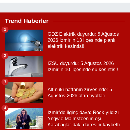
Trend Haberler
1
GDZ Elektrik duyurdu: 5 Ağustos
2026 İzmir'in 13 ilçesinde planlı
elektrik kesintisi!
2
İZSU duyurdu: 5 Ağustos 2026
İzmir'in 10 ilçesinde su kesintisi!
3
Altın iki haftanın zirvesinde! 5
Ağustos 2026 altın fiyatları
4
İzmir’de ilginç dava: Rock yıldızı
Yngwie Malmsteen’in eşi
Karabağlar’daki dairesini kaybetti