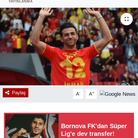
YAYINLANMA
RESMİ REKLAM
Paylaş
-
+
A
A
Bornova FK'dan Süper
Lig'e dev transfer!