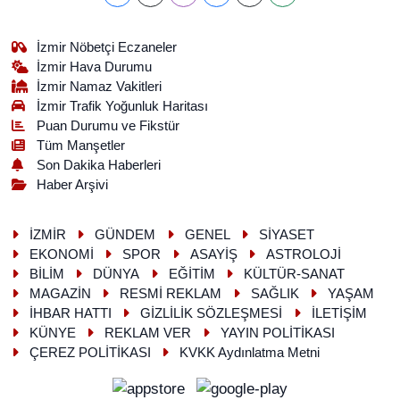
İzmir Nöbetçi Eczaneler
İzmir Hava Durumu
İzmir Namaz Vakitleri
İzmir Trafik Yoğunluk Haritası
Puan Durumu ve Fikstür
Tüm Manşetler
Son Dakika Haberleri
Haber Arşivi
İZMİR
GÜNDEM
GENEL
SİYASET
EKONOMİ
SPOR
ASAYİŞ
ASTROLOJİ
BİLİM
DÜNYA
EĞİTİM
KÜLTÜR-SANAT
MAGAZİN
RESMİ REKLAM
SAĞLIK
YAŞAM
İHBAR HATTI
GİZLİLİK SÖZLEŞMESİ
İLETİŞİM
KÜNYE
REKLAM VER
YAYIN POLİTİKASI
ÇEREZ POLİTİKASI
KVKK Aydınlatma Metni