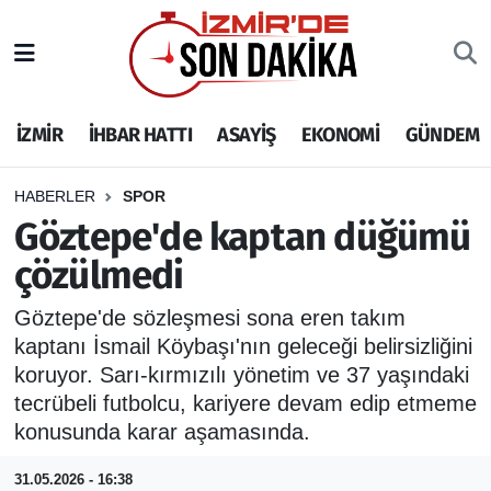
İZMİR
İzmir Nöbetçi Eczaneler
İZMİR
İHBAR HATTI
ASAYİŞ
EKONOMİ
GÜNDEM
İHBAR HATTI
İzmir Hava Durumu
DEPREM
İzmir Namaz Vakitleri
HABERLER
SPOR
Göztepe'de kaptan düğümü
GENEL
İzmir Trafik Yoğunluk Haritası
çözülmedi
EKONOMİ
Puan Durumu ve Fikstür
Göztepe'de sözleşmesi sona eren takım
kaptanı İsmail Köybaşı'nın geleceği belirsizliğini
SİYASET
Tüm Manşetler
koruyor. Sarı-kırmızılı yönetim ve 37 yaşındaki
tecrübeli futbolcu, kariyere devam edip etmeme
SPOR
Son Dakika Haberleri
konusunda karar aşamasında.
ASAYİŞ
Haber Arşivi
31.05.2026 - 16:38