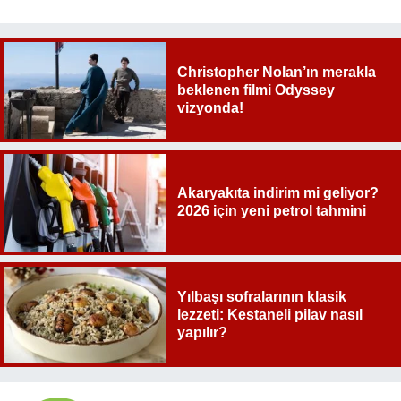
Christopher Nolan’ın merakla
beklenen filmi Odyssey
vizyonda!
Akaryakıta indirim mi geliyor?
2026 için yeni petrol tahmini
Yılbaşı sofralarının klasik
lezzeti: Kestaneli pilav nasıl
yapılır?