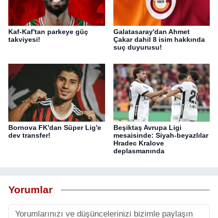
Kaf-Kaf'tan parkeye güç
Galatasaray'dan Ahmet
takviyesi!
Çakar dahil 8 isim hakkında
suç duyurusu!
Bornova FK'dan Süper Lig'e
Beşiktaş Avrupa Ligi
dev transfer!
mesaisinde: Siyah-beyazlılar
Hradec Kralove
deplasmanında
Yorumlar