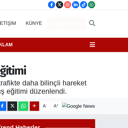
LETİŞİM
KÜNYE
CANLI YAYIN
EKLAM
ğitimi
afikte daha bilinçli hareket
ş eğitimi düzenlendi.
-
+
A
A
Trend Haberler