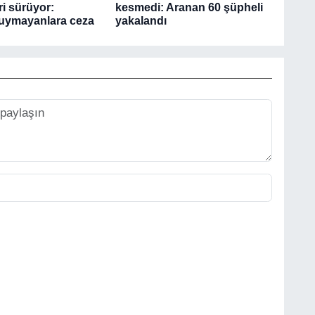
ri sürüyor:
kesmedi: Aranan 60 şüpheli
 uymayanlara ceza
yakalandı