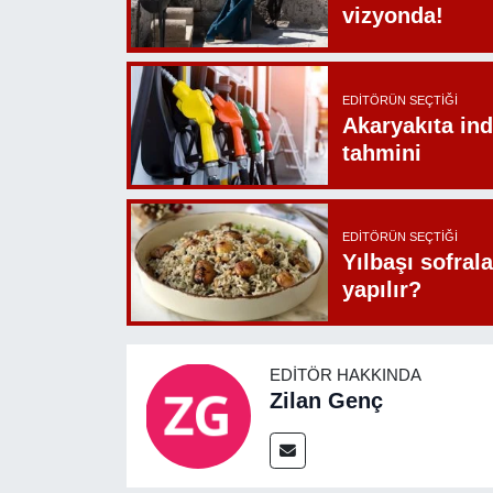
vizyonda!
EDITÖRÜN SEÇTIĞI
Akaryakıta ind
tahmini
EDITÖRÜN SEÇTIĞI
Yılbaşı sofrala
yapılır?
EDITÖR HAKKINDA
Zilan Genç