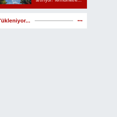
artırıyor! Termometreler
38 dereceyi görecek
ükleniyor...