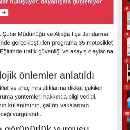
lar buluşuyor, dayanışma güçleniyor
6
ik Şube Müdürlüğü ve Aliağa İlçe Jandarma
7
inde gerçekleştirilen programa 35 motosiklet
 Eğitimde trafik güvenliği ve asayiş olaylarına
8
lojik önlemler anlatıldı
t ve araç hırsızlıklarına dikkat çekilen
9
uma yöntemleri hakkında bilgi verildi.
ının kullanımının, çalıntı vakalarının
eceği vurgulandı.
10
 görünürlük vurgusu