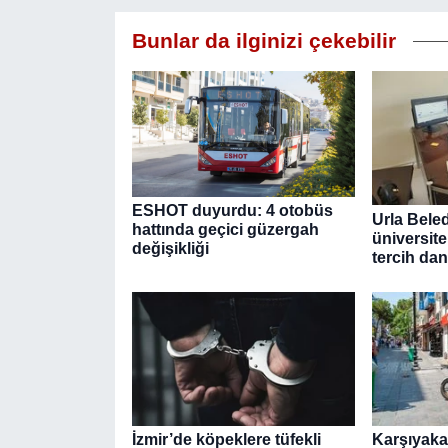
Bunlar da ilginizi çekebilir
ESHOT duyurdu: 4 otobüs
Urla Bele
hattında geçici güzergah
üniversite
değişikliği
tercih dan
İzmir’de köpeklere tüfekli
Karşıyaka