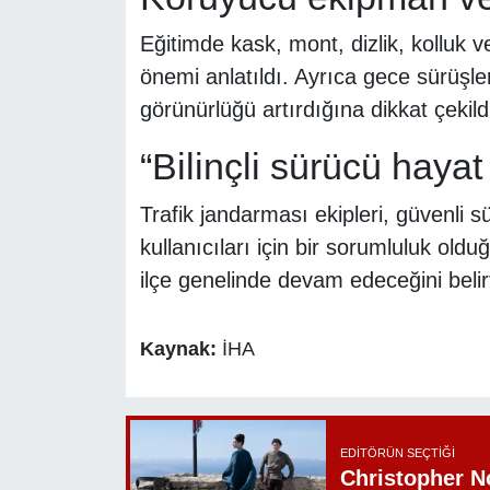
Eğitimde kask, mont, dizlik, kolluk 
önemi anlatıldı. Ayrıca gece sürüşleri
görünürlüğü artırdığına dikkat çekild
“Bilinçli sürücü hayat
Trafik jandarması ekipleri, güvenli s
kullanıcıları için bir sorumluluk olduğ
ilçe genelinde devam edeceğini belirt
Kaynak:
İHA
EDITÖRÜN SEÇTIĞI
Christopher N