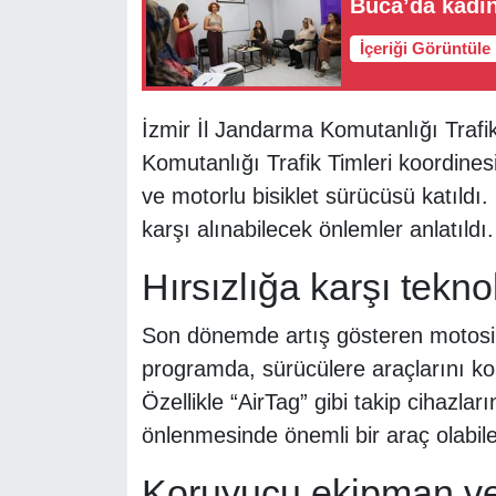
Buca’da kadın
İçeriği Görüntüle
İzmir İl Jandarma Komutanlığı Traf
Komutanlığı Trafik Timleri koordines
ve motorlu bisiklet sürücüsü katıldı.
karşı alınabilecek önlemler anlatıldı.
Hırsızlığa karşı tekno
Son dönemde artış gösteren motosikle
programda, sürücülere araçlarını kor
Özellikle “AirTag” gibi takip cihazlar
önlenmesinde önemli bir araç olabil
Koruyucu ekipman ve