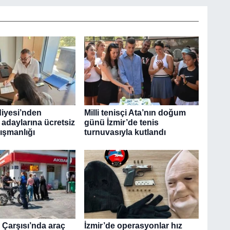
diyesi’nden
Milli tenisçi Ata’nın doğum
 adaylarına ücretsiz
günü İzmir’de tenis
ışmanlığı
turnuvasıyla kutlandı
 Çarşısı’nda araç
İzmir’de operasyonlar hız