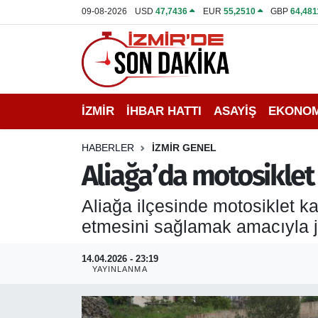
09-08-2026
USD
47,7436
EUR
55,2510
GBP
64,481
İZMİR
İzmir Nöbetçi Eczaneler
İHBAR HATTI
İzmir Hava Durumu
İZMİR
İHBAR HATTI
ASAYİŞ
EKONOM
DEPREM
İzmir Namaz Vakitleri
HABERLER
İZMİR GENEL
GENEL
İzmir Trafik Yoğunluk Haritası
Aliağa’da motosiklet 
EKONOMİ
Puan Durumu ve Fikstür
Aliağa ilçesinde motosiklet ka
etmesini sağlamak amacıyla ja
SİYASET
Tüm Manşetler
14.04.2026 - 23:19
SPOR
Son Dakika Haberleri
YAYINLANMA
ASAYİŞ
Haber Arşivi