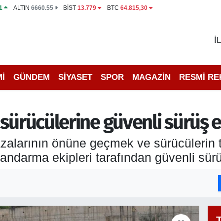
1
ALTIN
6660.55
BİST
13.779
BTC
64.815,30
İ
İ
GÜNDEM
SİYASET
SPOR
MAGAZİN
RESMİ R
sürücülerine güvenli sürüş e
zalarının önüne geçmek ve sürücülerin tr
ndarma ekipleri tarafından güvenli sürü