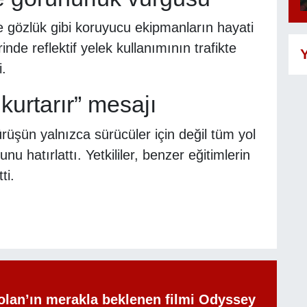
ve gözlük gibi koruyucu ekipmanların hayati
nde reflektif yelek kullanımının trafikte
Y
i.
 kurtarır” mesajı
ürüşün yalnızca sürücüler için değil tüm yol
unu hatırlattı. Yetkililer, benzer eğitimlerin
ti.
olan’ın merakla beklenen filmi Odyssey