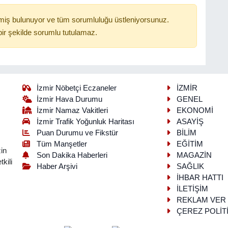
miş bulunuyor ve tüm sorumluluğu üstleniyorsunuz.
ir şekilde sorumlu tutulamaz.
İzmir Nöbetçi Eczaneler
İZMİR
İzmir Hava Durumu
GENEL
İzmir Namaz Vakitleri
EKONOMİ
İzmir Trafik Yoğunluk Haritası
ASAYİŞ
Puan Durumu ve Fikstür
BİLİM
Tüm Manşetler
EĞİTİM
in
Son Dakika Haberleri
MAGAZİN
kili
Haber Arşivi
SAĞLIK
İHBAR HATTI
İLETİŞİM
REKLAM VER
ÇEREZ POLİT